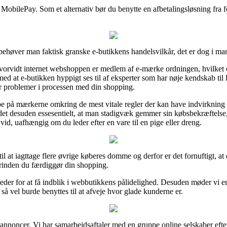
 MobilePay. Som et alternativ bør du benytte en afbetalingsløsning fra f
ehøver man faktisk granske e-butikkens handelsvilkår, det er dog i man
rvidt internet webshoppen er medlem af e-mærke ordningen, hvilket oft
ige med at e-butikken hyppigt ses til af eksperter som har nøje kendskab 
er problemer i processen med din shopping.
pe på mærkerne omkring de mest vitale regler der kan have indvirkning p
 er det desuden essesentielt, at man stadigvæk gemmer sin købsbekræftel
id, uafhængig om du leder efter en vare til en pige eller dreng.
til at iagttage flere øvrige køberes domme og derfor er det fornuftigt, a
rinden du færdiggør din shopping.
eder for at få indblik i webbutikkens pålidelighed. Desuden møder vi 
 så vel burde benyttes til at afveje hvor glade kunderne er.
 annoncer. Vi har samarbejdsaftaler med en gruppe online selskaber eft