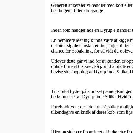
Generelt anbefaler vi handler med kort eller
betalingen af flere omgange.
Inden folk handler hos en Dyrup e-handler b
En nemmere løsning kunne være at kigge hvo
tilslutter sig de danske retningslinjer, till
chance for opbakning, for så vidt du oplev
Udover dette går vi ind for at kunden er op
online firmaet tilsikrer. På grund af dette
bevise sin shopping af Dyrup Inde Silikat Hv
Trustpilot byder på stort set pæne løsninger 
bedømmelser af Dyrup Inde Silikat Hvid fo
Facebook yder desuden ret så solide muligh
tilkendegive en kritik af deres køb, som lige
Hjemmesiden er finansieret af indtægter fra