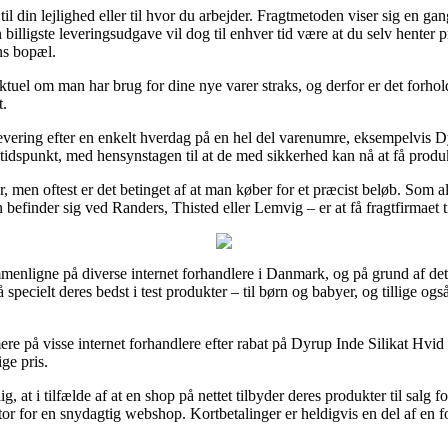
til din lejlighed eller til hvor du arbejder. Fragtmetoden viser sig en 
illigste leveringsudgave vil dog til enhver tid være at du selv henter p
ns bopæl.
el om man har brug for dine nye varer straks, og derfor er det forhold
t.
vering efter en enkelt hverdag på en hel del varenumre, eksempelvis D
 tidspunkt, med hensynstagen til at de med sikkerhed kan nå at få produk
, men oftest er det betinget af at man køber for et præcist beløb. Som a
befinder sig ved Randers, Thisted eller Lemvig – er at få fragtfirmaet ti
sammenligne på diverse internet forhandlere i Danmark, og på grund af de
 specielt deres bedst i test produkter – til børn og babyer, og tillige og
ere på visse internet forhandlere efter rabat på Dyrup Inde Silikat Hvid
ge pris.
 at i tilfælde af at en shop på nettet tilbyder deres produkter til salg 
or for en snydagtig webshop. Kortbetalinger er heldigvis en del af en 