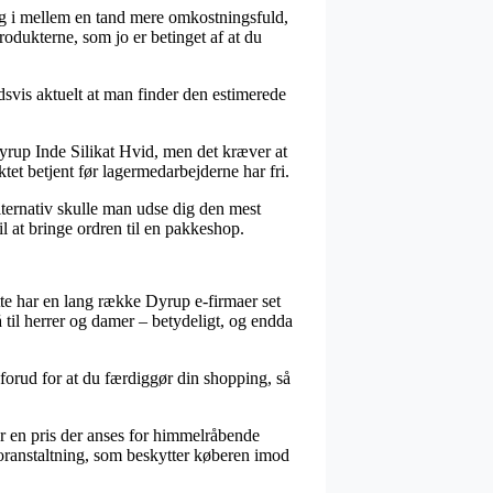
gang i mellem en tand mere omkostningsfuld,
rodukterne, som jo er betinget af at du
svis aktuelt at man finder den estimerede
yrup Inde Silikat Hvid, men det kræver at
tet betjent før lagermedarbejderne har fri.
lternativ skulle man udse dig den mest
l at bringe ordren til en pakkeshop.
tte har en lang række Dyrup e-firmaer set
så til herrer og damer – betydeligt, og endda
 forud for at du færdiggør din shopping, så
for en pris der anses for himmelråbende
foranstaltning, som beskytter køberen imod