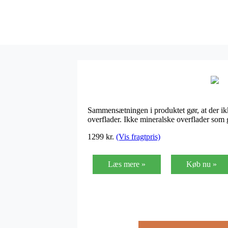
Sammensætningen i produktet gør, at der ikk
overflader. Ikke mineralske overflader som gi
1299
kr.
(Vis fragtpris)
Læs mere »
Køb nu »