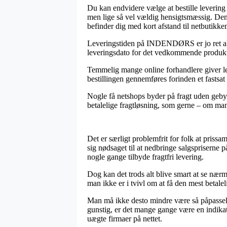
Du kan endvidere vælge at bestille levering 
men lige så vel vældig hensigtsmæssig. Den b
befinder dig med kort afstand til netbutikke
Leveringstiden på INDENDØRS er jo ret aktu
leveringsdato for det vedkommende produk
Temmelig mange online forhandlere giver le
bestillingen gennemføres forinden et fastsat
Nogle få netshops byder på fragt uden gebyr
betalelige fragtløsning, som gerne – om man 
Det er særligt problemfrit for folk at pris
sig nødsaget til at nedbringe salgspriserne på
nogle gange tilbyde fragtfri levering.
Dog kan det trods alt blive smart at se nærm
man ikke er i tvivl om at få den mest betaleli
Man må ikke desto mindre være så påpasselig,
gunstig, er det mange gange være en indikat
uægte firmaer på nettet.