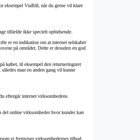
or eksempel ViaBill, når du gerne vil klare
ge tilfælde ikke specielt ophidsende.
e er en indikation om at internet selskabet
til lovene på området. Dette er desuden en god
å købet, til eksempel den returneringsret
se, således man en anden gang vil kunne
t du eftergår internet virksomhedens
en del online virksomheder hvor kunder kan
ersom vi fremviser virksomhedernes tilbud,