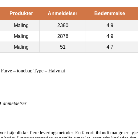
Produkter
Anmeldelser
Bedømmelse
Maling
2380
4,9
Maling
2878
4,9
Maling
51
4,7
 Farve – tonebar, Type – Halvmat
1
anmeldelser
r i øjeblikket flere leveringsmetoder. En favorit iblandt mange er i ø