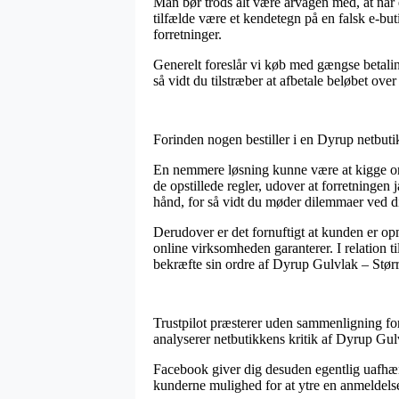
Man bør trods alt være årvågen med, at når 
tilfælde være et kendetegn på en falsk e-bu
forretninger.
Generelt foreslår vi køb med gængse betalin
så vidt du tilstræber at afbetale beløbet ove
Forinden nogen bestiller i en Dyrup netbuti
En nemmere løsning kunne være at kigge om
de opstillede regler, udover at forretningen
hånd, for så vidt du møder dilemmaer ved d
Derudover er det fornuftigt at kunden er o
online virksomheden garanterer. I relation t
bekræfte sin ordre af Dyrup Gulvlak – Størr
Trustpilot præsterer uden sammenligning fort
analyserer netbutikkens kritik af Dyrup Gul
Facebook giver dig desuden egentlig uafhængi
kunderne mulighed for at ytre en anmeldelse 