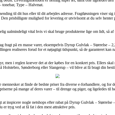
ig bedst. Leveringsmetoden er nemlig super let, samt ofte ligeledes den p
– tonebar, Type – Halvmat.
ding til dit hus eller til dit arbejdes adresse. Fragtløsningen viser sig
 Den prisbilligste mulighed for levering er utvivlsomt at du selv henter
almindeligt vital hvis vi skal bruge produkterne lige om lidt, så af de
g fragt på en masse varer, eksempelvis Dyrup Gulvlak – Størrelse – 2
llingen realiseres forud for et nøjagtigt tidspunkt, så de garanteret kan 
, men i reglen kræver det at der købes for en konkret pris. Ellers skal m
å Holstebro, Sønderborg eller Slangerup – vil blive at få bragt din besti
e mennesker at finde de bedste priser fra diverse e-forhandlere, og for d
iserne på mange af deres varer – til drenge og piger, og ligeledes til 
igt at inspicere nogle netshops efter rabat på Dyrup Gulvlak – Størrels
er tryg ved at få fat i den mest attraktive pris.