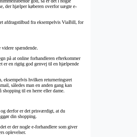
 himmelråbende god, så er det i nogle
se, der hjælper køberen overfor uægte e-
t afdragstilbud fra eksempelvis ViaBill, for
ke videre spændende.
gn på at online forhandleren efterkommer
t er en rigtig god genvej til en hjælpende
, eksempelvis hvilken returneringsret
ingsmail, således man en anden gang kan
shopping til en herre eller dame.
og derfor er det prisværdigt, at du
iggør din shopping.
 det er der nogle e-forhandlere som giver
rs oplevelser.