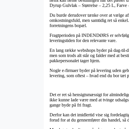
nemt kan hente bestillingen når det passer d
Dyrup Gulvlak – Størrelse – 2,25 L, Farve 
Du burde derudover tænke over at vælge afsen
omkostningsfuld, men samtidig ret så enkel.
forretningens bopæl.
Fragtperioden på INDENDØRS er selvfølgelig u
leveringstiden for den relevante vare.
En lang række webshops byder på dag-til-da
men som trods alt står og falder med at besti
pakkepersonalet tager hjem.
Nogle e-firmaer byder på levering uden gebyr
levering, som oftest – hvad end du bor tæt p
Det er ret så hensigtsmæssigt for almindelig
ikke kunne lade være med at tvinge udsalgspr
gange byde på fri fragt.
Derfor kan det imidlertid vise sig fordelagt
forud for at du gennemfører din handel, så du 