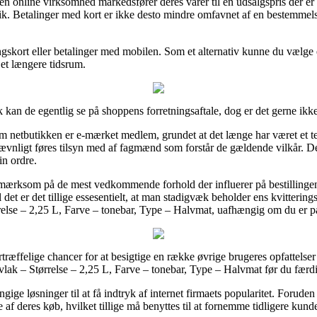
en online virksomhed markedsfører deres varer til en udsalgspris der er
tik. Betalinger med kort er ikke desto mindre omfavnet af en bestemmel
gskort eller betalinger med mobilen. Som et alternativ kunne du vælge e
r et længere tidsrum.
k kan de egentlig se på shoppens forretningsaftale, dog er det gerne ik
 netbutikken er e-mærket medlem, grundet at det længe har været et te
 jævnligt føres tilsyn med af fagmænd som forstår de gældende vilkår. De
in ordre.
pmærksom på de mest vedkommende forhold der influerer på bestillingen
il det er det tillige essesentielt, at man stadigvæk beholder ens kvitter
else – 2,25 L, Farve – tonebar, Type – Halvmat, uafhængig om du er på 
ræffelige chancer for at besigtige en række øvrige brugeres opfattelser 
vlak – Størrelse – 2,25 L, Farve – tonebar, Type – Halvmat før du færd
ge løsninger til at få indtryk af internet firmaets popularitet. Foruden
af deres køb, hvilket tillige må benyttes til at fornemme tidligere kunde