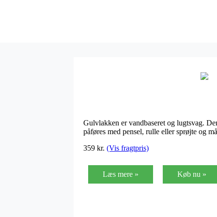
Gulvlakken er vandbaseret og lugtsvag. Den
påføres med pensel, rulle eller sprøjte og 
359
kr.
(Vis fragtpris)
Læs mere »
Køb nu »