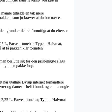
risbilligste slags levering ved køb af
 i mange tilfælde en tak mere
 pakken, som jo kræver at du bor nær e-
n grund er det ret fornuftigt at du efterser
,25 L, Farve – tonebar, Type – Halvmat,
nå at få pakken klar forinden
an beslutte sig for den prisbilligste slags
lling til en pakkeshop.
et har utallige Dyrup internet forhandlere
herrer og damer – helt i bund, og endda nogle
e – 2,25 L, Farve – tonebar, Type – Halvmat