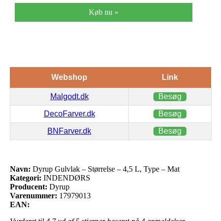
Køb nu »
Webshop
Link
Malgodt.dk
Besøg
DecoFarver.dk
Besøg
BNFarver.dk
Besøg
Navn:
Dyrup Gulvlak – Størrelse – 4,5 L, Type – Mat
Kategori:
INDENDØRS
Producent:
Dyrup
Varenummer:
17979013
EAN: