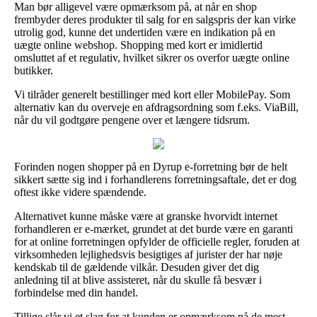
Man bør alligevel være opmærksom på, at når en shop
frembyder deres produkter til salg for en salgspris der kan virke
utrolig god, kunne det undertiden være en indikation på en
uægte online webshop. Shopping med kort er imidlertid
omsluttet af et regulativ, hvilket sikrer os overfor uægte online
butikker.
Vi tilråder generelt bestillinger med kort eller MobilePay. Som
alternativ kan du overveje en afdragsordning som f.eks. ViaBill,
når du vil godtgøre pengene over et længere tidsrum.
Forinden nogen shopper på en Dyrup e-forretning bør de helt
sikkert sætte sig ind i forhandlerens forretningsaftale, det er dog
oftest ikke videre spændende.
Alternativet kunne måske være at granske hvorvidt internet
forhandleren er e-mærket, grundet at det burde være en garanti
for at online forretningen opfylder de officielle regler, foruden at
virksomheden lejlighedsvis besigtiges af jurister der har nøje
kendskab til de gældende vilkår. Desuden giver det dig
anledning til at blive assisteret, når du skulle få besvær i
forbindelse med din handel.
Tillige slår vi et slag for at kunden er opmærksom på de mest