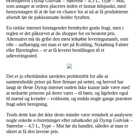
eksempelvis Dyrup Gulvlak – Størrelse – 4,5 L, Type – Mat,
som antager at ordren placeres inden et fastsat tidspunkt, med
hensynstagen til at de har en chance for at nå at få produkterne
afsendt før de pakkeansatte holder fyraften.
En række internet foretagender frembyder gratis fragt, men i
reglen er det påkrævet at du shopper for en bestemt pris.
Alternativt må du gribe den mest letkøbte leveringsmanér, som
ofte – uafhængig om man er tæt på Kolding, Nykøbing Falster
eller Bjerringbro – er at få leveret bestillingen til et
udleveringssted.
Det er jo efterhånden særdeles problemfrit for alle at
sammenholde priser på flere firmaer på nettet, og herved har
langt de fleste Dyrup internet outlets ikke kunne lade være med
at nedsætte priserne på deres varer – til børn, og ligeledes også
til mænd og kvinder – voldsomt, og endda nogle gange præstere
fragt uden beregning.
Trods dette kan det ikke desto mindre være rentabelt at analysere
nogle enkelte e-forretninger efter rabatkoder på Dyrup Gulvlak –
Størrelse – 4,5 L, Type – Mat før du handler, således at man er
sikret at få den laveste pris.