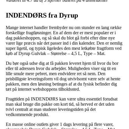
Vurderet til
4.7
ud af 5 stjerner baseret på
4
anmeldelser
INDENDØRS fra Dyrup
Mange internet handler frembyder nu om stunder en lang række
forskellige fragtløsninger. En af dem der er mest populær er i
dag pakkeshoppen, og så skal du blot gå forbi efter dine nye
varer lige præcis når det passer ind i din kalender. Den er nemlig
super ligetil, og typisk ligeledes den mest letkøbte fragtform ved
køb af Dyrup Gulvlak – Størrelse – 4,5 L, Type – Mat.
Du bør også udse dig at få pakken leveret hjem til hvor du bor
eller til adressen hvor du arbejder. Muligheden viser sig tit en
lille smule mere pebret, men endvidere ret så nem. Den
prisbilligste leveringsform vil dog utvivlsomt være selv at hente
pakken, men den løsning betinges af at du fysisk befinder dig
tæt på internet webshoppens tilholdssted.
Fragttiden på INDENDØRS kan være ultra essentiel forudsat
man skal bruge din pakke om kort tid, så herved er det uden
tvivl centralt at man studerer leveringstiden på det
vedkommende produkt.
En masse online outlets giver 1 dags levering på flere varer,