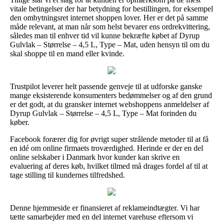
vitale betingelser der har betydning for bestillingen, for eksempel
den ombytningsret internet shoppen lover. Her er det på samme
måde relevant, at man når som helst bevarer ens ordrekvittering,
således man til enhver tid vil kunne bekræfte købet af Dyrup
Gulvlak – Størrelse – 4,5 L, Type – Mat, uden hensyn til om du
skal shoppe til en mand eller kvinde.
Trustpilot leverer helt passende genveje til at udforske ganske
mange eksisterende konsumenters bedømmelser og af den grund
er det godt, at du gransker internet webshoppens anmeldelser af
Dyrup Gulvlak – Størrelse – 4,5 L, Type – Mat forinden du
køber.
Facebook forærer dig for øvrigt super strålende metoder til at få
en idé om online firmaets troværdighed. Herinde er der en del
online selskaber i Danmark hvor kunder kan skrive en
evaluering af deres køb, hvilket tilmed må drages fordel af til at
tage stilling til kundernes tilfredshed.
Denne hjemmeside er finansieret af reklameindtægter. Vi har
tætte samarbejder med en del internet varehuse eftersom vi