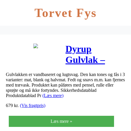
Torvet Fys
Dyrup
Gulvlak –
Størrelse – 4,5
Gulvlakken er vandbaseret og lugtsvag. Den kan tones og fås i 3
L, Type – Mat
varianter: mat, blank og halvmat. Fedt og snavs m.m. kan fjernes
med trævask. Produktet kan påføres med pensel, rulle eller
sprøjte og må ikke fortyndes. Sikkerhedsdatablad
Produktdatablad Pr
(Læs mere)
679
kr.
(Vis fragtpris)
Læs mere »