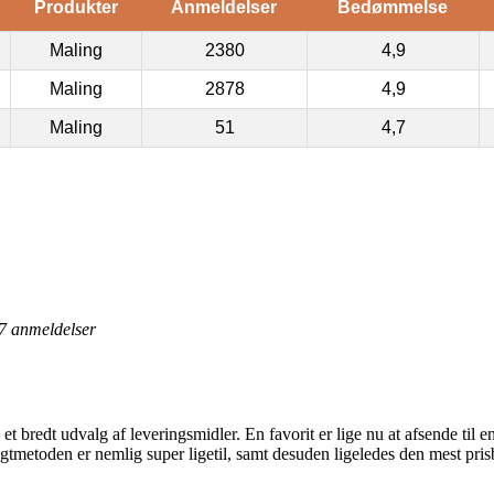
Produkter
Anmeldelser
Bedømmelse
Maling
2380
4,9
Maling
2878
4,9
Maling
51
4,7
7
anmeldelser
et bredt udvalg af leveringsmidler. En favorit er lige nu at afsende til
agtmetoden er nemlig super ligetil, samt desuden ligeledes den mest pri