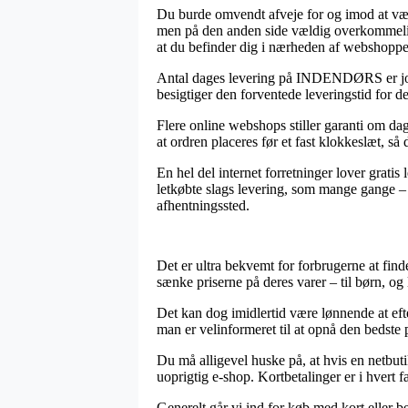
Du burde omvendt afveje for og imod at vælg
men på den anden side vældig overkommelig.
at du befinder dig i nærheden af webshoppe
Antal dages levering på INDENDØRS er jo ri
besigtiger den forventede leveringstid for 
Flere online webshops stiller garanti om da
at ordren placeres før et fast klokkeslæt, så 
En hel del internet forretninger lover grat
letkøbte slags levering, som mange gange – u
afhentningssted.
Det er ultra bekvemt for forbrugerne at finde 
sænke priserne på deres varer – til børn, og
Det kan dog imidlertid være lønnende at ef
man er velinformeret til at opnå den bedste p
Du må alligevel huske på, at hvis en netbuti
uoprigtig e-shop. Kortbetalinger er i hver
Generelt går vi ind for køb med kort eller 