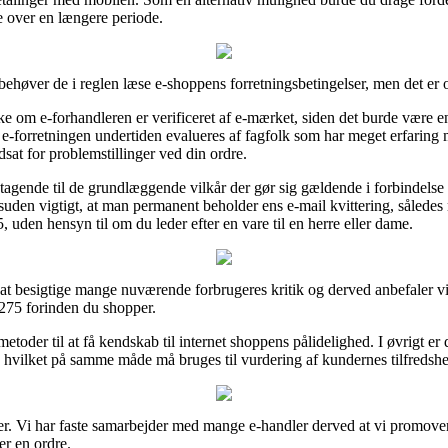
e over en længere periode.
høver de i reglen læse e-shoppens forretningsbetingelser, men det er 
kke om e-forhandleren er verificeret af e-mærket, siden det burde være en
t e-forretningen undertiden evalueres af fagfolk som har meget erfaring
udsat for problemstillinger ved din ordre.
tagende til de grundlæggende vilkår der gør sig gældende i forbindelse 
uden vigtigt, at man permanent beholder ens e-mail kvittering, således
uden hensyn til om du leder efter en vare til en herre eller dame.
il at besigtige mange nuværende forbrugeres kritik og derved anbefaler 
275 forinden du shopper.
etoder til at få kendskab til internet shoppens pålidelighed. I øvrigt e
t, hvilket på samme måde må bruges til vurdering af kundernes tilfredsh
er. Vi har faste samarbejder med mange e-handler derved at vi promover
er en ordre.