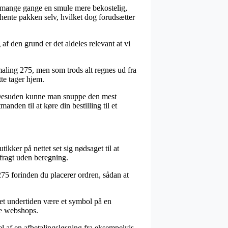
er mange gange en smule mere bekostelig,
hente pakken selv, hvilket dog forudsætter
 den grund er det aldeles relevant at vi
maling 275, men som trods alt regnes ud fra
tte tager hjem.
s. Desuden kunne man snuppe den mest
nden til at køre din bestilling til et
tikker på nettet set sig nødsaget til at
 fragt uden beregning.
75 forinden du placerer ordren, sådan at
 det undertiden være et symbol på en
ge webshops.
l af en afbetalingsløsning fra eksempelvis