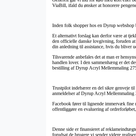
ViaBill, ifald du ønsker at honorere pengen
Inden folk shopper hos en Dyrup webshop be
Et alternativt forslag kan derfor være at tje
den officielle danske lovgivning, foruden a
din anledning til assistance, hvis du bliver 
Tilsvarende anbefales det at man er hensyns
handlen lover. I den sammenhæng er det des
bestilling af Dyrup Acryl Mellemmaling 275, 
Trustpilot indebærer en del sikre genveje t
anmeldelser af Dyrup Acryl Mellemmaling 
Facebook fører til lignende immervæk fine m
offentliggøre en evaluering af ordreforløbe
Denne side er finansieret af reklameindtægt
forudsat de brugere vi sender videre realiser