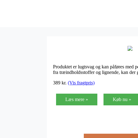
Produktet er lugtsvag og kan påføres med pe
fra træindholdsstoffer og lignende, kan d
389
kr.
(Vis fragtpris)
Læs mere »
Køb nu »