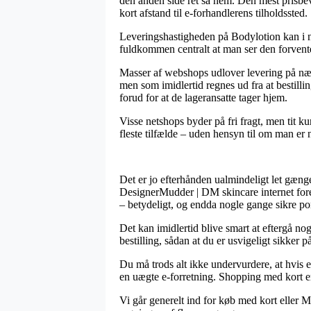
den anden side ret så nem. Den mest prisbev
kort afstand til e-forhandlerens tilholdssted.
Leveringshastigheden på Bodylotion kan i no
fuldkommen centralt at man ser den forvente
Masser af webshops udlover levering på n
men som imidlertid regnes ud fra at bestillin
forud for at de lageransatte tager hjem.
Visse netshops byder på fri fragt, men tit k
fleste tilfælde – uden hensyn til om man er n
Det er jo efterhånden ualmindeligt let gængel
DesignerMudder | DM skincare internet foreta
– betydeligt, og endda nogle gange sikre por
Det kan imidlertid blive smart at eftergå 
bestilling, sådan at du er usvigeligt sikker p
Du må trods alt ikke undervurdere, at hvis en
en uægte e-forretning. Shopping med kort er
Vi går generelt ind for køb med kort eller M