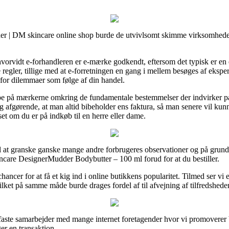
 | DM skincare online shop burde de utvivlsomt skimme virksomhedens 
orvidt e-forhandleren er e-mærke godkendt, eftersom det typisk er en e
ler, tillige med at e-forretningen en gang i mellem besøges af eksperter
 for dilemmaer som følge af din handel.
ppe på mærkerne omkring de fundamentale bestemmelser der indvirker på
dig afgørende, at man altid bibeholder ens faktura, så man senere vil ku
 om du er på indkøb til en herre eller dame.
 til at granske ganske mange andre forbrugeres observationer og på grund a
care DesignerMudder Bodybutter – 100 ml forud for at du bestiller.
 chancer for at få et kig ind i online butikkens popularitet. Tilmed ser 
ilket på samme måde burde drages fordel af til afvejning af tilfredshed
aste samarbejder med mange internet foretagender hvor vi promoverer bu
er en transaktion.