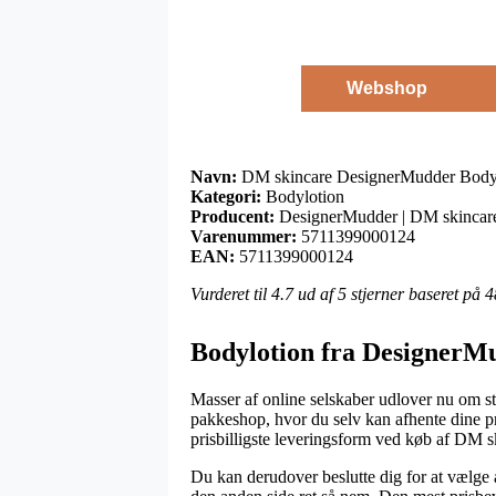
Webshop
Navn:
DM skincare DesignerMudder Bodyb
Kategori:
Bodylotion
Producent:
DesignerMudder | DM skincar
Varenummer:
5711399000124
EAN:
5711399000124
Vurderet til
4.7
ud af 5 stjerner baseret på
4
Bodylotion fra DesignerM
Masser af online selskaber udlover nu om stu
pakkeshop, hvor du selv kan afhente dine pr
prisbilligste leveringsform ved køb af DM
Du kan derudover beslutte dig for at vælge at