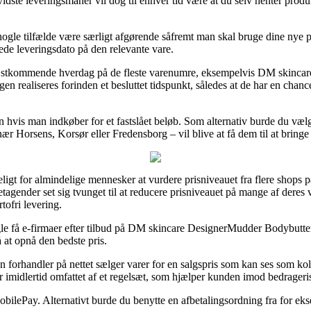
idste leveringsmanér vil dog til enhver tid være at du selv henter prod
gle tilfælde være særligt afgørende såfremt man skal bruge dine nye pr
de leveringsdato på den relevante vare.
æstkommende hverdag på de fleste varenumre, eksempelvis DM skinca
gen realiseres forinden et besluttet tidspunkt, således at de har en chanc
un hvis man indkøber for et fastslået beløb. Som alternativ burde du væl
ær Horsens, Korsør eller Fredensborg – vil blive at få dem til at bringe 
igt for almindelige mennesker at vurdere prisniveauet fra flere shops på 
gender set sig tvunget til at reducere prisniveauet på mange af deres va
tofri levering.
nogle få e-firmaer efter tilbud på DM skincare DesignerMudder Bodybutt
å at opnå den bedste pris.
 forhandler på nettet sælger varer for en salgspris som kan ses som kolos
 imidlertid omfattet af et regelsæt, som hjælper kunden imod bedrageri
obilePay. Alternativt burde du benytte en afbetalingsordning fra for ek