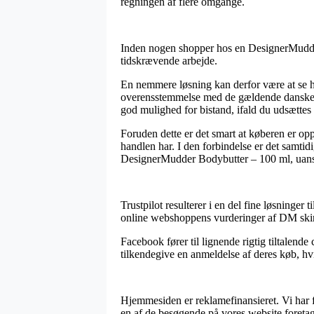
regningen af flere omgange.
Inden nogen shopper hos en DesignerMudder
tidskrævende arbejde.
En nemmere løsning kan derfor være at se hv
overensstemmelse med de gældende danske reg
god mulighed for bistand, ifald du udsættes
Foruden dette er det smart at køberen er o
handlen har. I den forbindelse er det samti
DesignerMudder Bodybutter – 100 ml, uanset
Trustpilot resulterer i en del fine løsninger
online webshoppens vurderinger af DM skin
Facebook fører til lignende rigtig tiltalende
tilkendegive en anmeldelse af deres køb, hv
Hjemmesiden er reklamefinansieret. Vi har f
en af de besøgende på vores website foretag