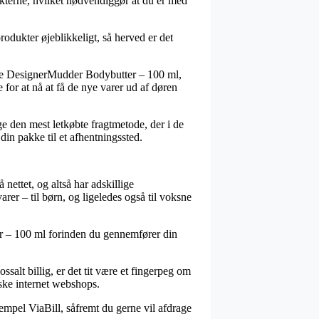
ukterne, hvilket nødvendiggør at du er med
odukter øjeblikkeligt, så herved er det
re DesignerMudder Bodybutter – 100 ml,
e for at nå at få de nye varer ud af døren
ge den mest letkøbte fragtmetode, der i de
din pakke til et afhentningssted.
nettet, og altså har adskillige
rer – til børn, og ligeledes også til voksne
er – 100 ml forinden du gennemfører din
salt billig, er det tit være et fingerpeg om
ske internet webshops.
sempel ViaBill, såfremt du gerne vil afdrage