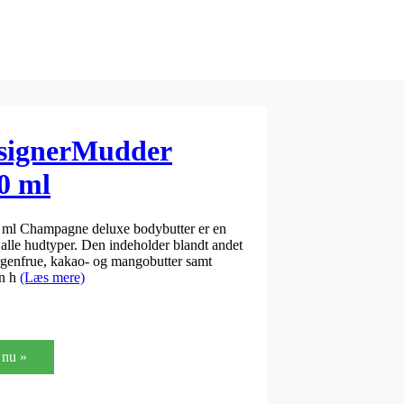
signerMudder
0 ml
ml Champagne deluxe bodybutter er en
 alle hudtyper. Den indeholder blandt andet
rgenfrue, kakao- og mangobutter samt
in h
(Læs mere)
nu »