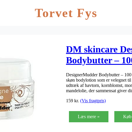
Torvet Fys
DM skincare De
Bodybutter – 10
DesignerMudder Bodybutter – 100 
skøn bodylotion som er velegnet til
udtræk af havtorn, kornblomst, mo
mandelolie, der sammensat giver d
159
kr.
(Vis fragtpris)
Læs mere »
Køb 