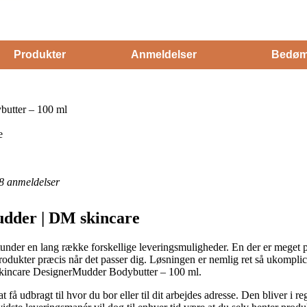
Produkter
Anmeldelser
Bedøm
utter – 100 ml
e
8
anmeldelser
udder | DM skincare
nder en lang række forskellige leveringsmuligheder. En der er meget popu
odukter præcis når det passer dig. Løsningen er nemlig ret så ukomplic
 skincare DesignerMudder Bodybutter – 100 ml.
 få udbragt til hvor du bor eller til dit arbejdes adresse. Den bliver i 