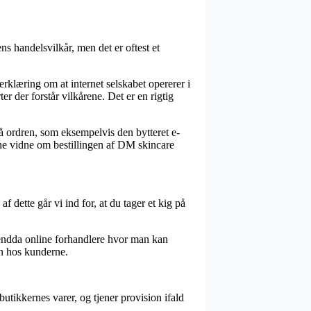
handelsvilkår, men det er oftest et
rklæring om at internet selskabet opererer i
 der forstår vilkårene. Det er en rigtig
 ordren, som eksempelvis den bytteret e-
nne vidne om bestillingen af DM skincare
f dette går vi ind for, at du tager et kig på
vi endda online forhandlere hvor man kan
en hos kunderne.
tikkernes varer, og tjener provision ifald