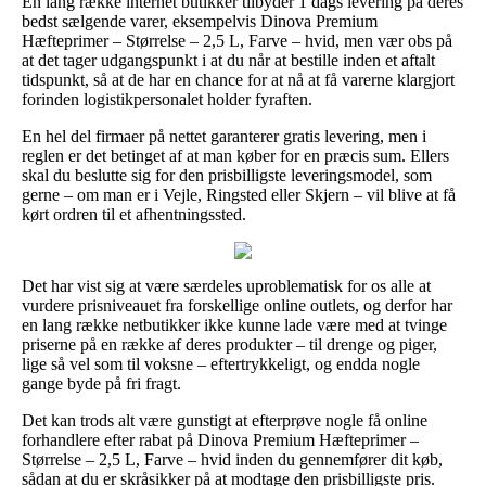
En lang række internet butikker tilbyder 1 dags levering på deres
bedst sælgende varer, eksempelvis Dinova Premium
Hæfteprimer – Størrelse – 2,5 L, Farve – hvid, men vær obs på
at det tager udgangspunkt i at du når at bestille inden et aftalt
tidspunkt, så at de har en chance for at nå at få varerne klargjort
forinden logistikpersonalet holder fyraften.
En hel del firmaer på nettet garanterer gratis levering, men i
reglen er det betinget af at man køber for en præcis sum. Ellers
skal du beslutte sig for den prisbilligste leveringsmodel, som
gerne – om man er i Vejle, Ringsted eller Skjern – vil blive at få
kørt ordren til et afhentningssted.
Det har vist sig at være særdeles uproblematisk for os alle at
vurdere prisniveauet fra forskellige online outlets, og derfor har
en lang række netbutikker ikke kunne lade være med at tvinge
priserne på en række af deres produkter – til drenge og piger,
lige så vel som til voksne – eftertrykkeligt, og endda nogle
gange byde på fri fragt.
Det kan trods alt være gunstigt at efterprøve nogle få online
forhandlere efter rabat på Dinova Premium Hæfteprimer –
Størrelse – 2,5 L, Farve – hvid inden du gennemfører dit køb,
sådan at du er skråsikker på at modtage den prisbilligste pris.