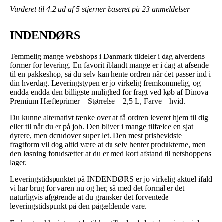
Vurderet til
4.2
ud af 5 stjerner baseret på
23
anmeldelser
INDENDØRS
Temmelig mange webshops i Danmark tildeler i dag alverdens
former for levering. En favorit iblandt mange er i dag at afsende
til en pakkeshop, så du selv kan hente ordren når det passer ind i
din hverdag. Leveringstypen er jo virkelig fremkommelig, og
endda endda den billigste mulighed for fragt ved køb af Dinova
Premium Hæfteprimer – Størrelse – 2,5 L, Farve – hvid.
Du kunne alternativt tænke over at få ordren leveret hjem til dig
eller til når du er på job. Den bliver i mange tilfælde en sjat
dyrere, men derudover super let. Den mest prisbevidste
fragtform vil dog altid være at du selv henter produkterne, men
den løsning forudsætter at du er med kort afstand til netshoppens
lager.
Leveringstidspunktet på INDENDØRS er jo virkelig aktuel ifald
vi har brug for varen nu og her, så med det formål er det
naturligvis afgørende at du gransker det forventede
leveringstidspunkt på den pågældende vare.