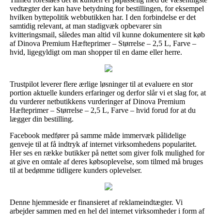
vedtægter der kan have betydning for bestillingen, for eksempel
hvilken byttepolitik webbutikken har. I den forbindelse er det
samtidig relevant, at man stadigvæk opbevarer sin
kvitteringsmail, således man altid vil kunne dokumentere sit køb
af Dinova Premium Hæfteprimer – Størrelse – 2,5 L, Farve –
hvid, ligegyldigt om man shopper til en dame eller herre.
Trustpilot leverer flere ærlige løsninger til at evaluere en stor
portion aktuelle kunders erfaringer og derfor slår vi et slag for, at
du vurderer netbutikkens vurderinger af Dinova Premium
Hæfteprimer – Størrelse – 2,5 L, Farve – hvid forud for at du
lægger din bestilling.
Facebook medfører på samme måde immervæk pålidelige
genveje til at få indtryk af internet virksomhedens popularitet.
Her ses en række butikker på nettet som giver folk mulighed for
at give en omtale af deres købsoplevelse, som tilmed må bruges
til at bedømme tidligere kunders oplevelser.
Denne hjemmeside er finansieret af reklameindtægter. Vi
arbejder sammen med en hel del internet virksomheder i form af