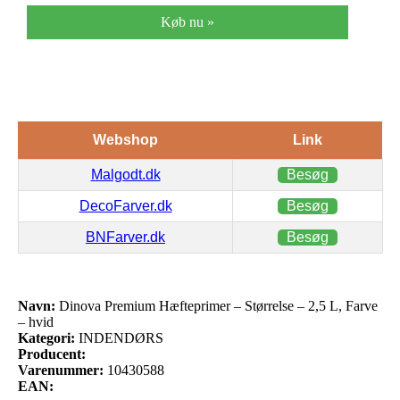
Køb nu »
Webshop
Link
Malgodt.dk
Besøg
DecoFarver.dk
Besøg
BNFarver.dk
Besøg
Navn:
Dinova Premium Hæfteprimer – Størrelse – 2,5 L, Farve
– hvid
Kategori:
INDENDØRS
Producent:
Varenummer:
10430588
EAN: