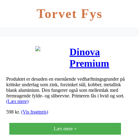
Torvet Fys
Dinova
Premium
Hæfteprimer –
Produktet er desuden en enestående vedhæftningsgrunder på
Størrelse – 2,5
kritiske underlag som zink, forzinket stål, kobber, metallisk
blank aluminium. Den fungerer også som mellemlak med
L, Farve –
fremragende fylde- og slibeevne. Primeren fås i hvid og sort.
(Læs mere)
hvid
598
kr.
(Vis fragtpris)
Læs mere »