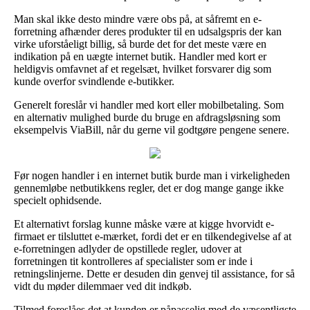
Man skal ikke desto mindre være obs på, at såfremt en e-
forretning afhænder deres produkter til en udsalgspris der kan
virke uforståeligt billig, så burde det for det meste være en
indikation på en uægte internet butik. Handler med kort er
heldigvis omfavnet af et regelsæt, hvilket forsvarer dig som
kunde overfor svindlende e-butikker.
Generelt foreslår vi handler med kort eller mobilbetaling. Som
en alternativ mulighed burde du bruge en afdragsløsning som
eksempelvis ViaBill, når du gerne vil godtgøre pengene senere.
Før nogen handler i en internet butik burde man i virkeligheden
gennemløbe netbutikkens regler, det er dog mange gange ikke
specielt ophidsende.
Et alternativt forslag kunne måske være at kigge hvorvidt e-
firmaet er tilsluttet e-mærket, fordi det er en tilkendegivelse af at
e-forretningen adlyder de opstillede regler, udover at
forretningen tit kontrolleres af specialister som er inde i
retningslinjerne. Dette er desuden din genvej til assistance, for så
vidt du møder dilemmaer ved dit indkøb.
Tilmed foreslåes det at kunden er påpasselig med de væsentligste