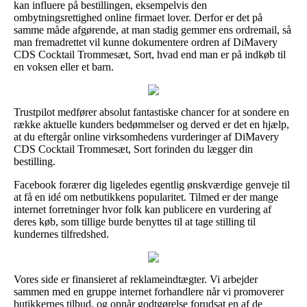
kan influere på bestillingen, eksempelvis den
ombytningsrettighed online firmaet lover. Derfor er det på
samme måde afgørende, at man stadig gemmer ens ordremail, så
man fremadrettet vil kunne dokumentere ordren af DiMavery
CDS Cocktail Trommesæt, Sort, hvad end man er på indkøb til
en voksen eller et barn.
Trustpilot medfører absolut fantastiske chancer for at sondere en
række aktuelle kunders bedømmelser og derved er det en hjælp,
at du eftergår online virksomhedens vurderinger af DiMavery
CDS Cocktail Trommesæt, Sort forinden du lægger din
bestilling.
Facebook forærer dig ligeledes egentlig ønskværdige genveje til
at få en idé om netbutikkens popularitet. Tilmed er der mange
internet forretninger hvor folk kan publicere en vurdering af
deres køb, som tillige burde benyttes til at tage stilling til
kundernes tilfredshed.
Vores side er finansieret af reklameindtægter. Vi arbejder
sammen med en gruppe internet forhandlere når vi promoverer
butikkernes tilbud, og opnår godtgørelse forudsat en af de