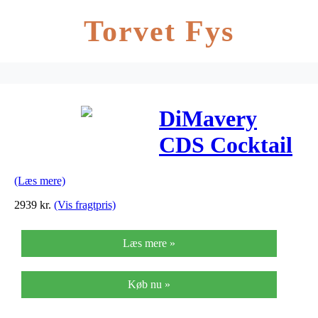
Torvet Fys
DiMavery
CDS Cocktail
Trommesæt,
(Læs mere)
Sort
2939
kr.
(Vis fragtpris)
Læs mere »
Køb nu »