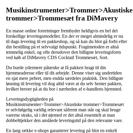
Musikinstrumenter>Trommer>Akustiske
trommer>Trommesæt fra DiMavery
En masse online forretninger frembyder heldigvis en hel del
forskellige leveringsmodeller. En der er meget almindelig er nu
til dags levering til en pakkeshop, og så kan du blot gå forbi efter
din bestilling på et selvvalgt tidspunkt. Fragtmetoden er altså
temmelig enkel, og ofte derudover den billigste leveringsform
ved køb af DiMavery CDS Cocktail Trommesæt, Sort.
Du burde ydermere påtænke at få pakken bragt til din
hjemmeadresse eller til dit arbejde. Denne viser sig undertiden
en sjat mere pebret, men endda særdeles praktisk. Den billigste
løsning til levering vil dog altid være at du selv henter pakken,
hvilket beroer på at du bor i nærheden af e-handlens hjemsted.
Leveringsdygtigheden på
Musikinstrumenter>Trommer>Akustiske trommer>Trommesæt
er selvfølgelig vældig relevant såfremt man står og skal bruge
varerne straks, så i det øjemed er det altså essentielt at man
dobbelttjekker den anslåede leveringstid på den relevante vare.
En lang række e-shops garanterer levering på blot en enkelt