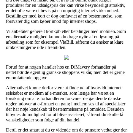
produkter for en udsalgspris der kan virke besynderligt attraktiv,
er det ofte være et bevis på en uoprigtig internet virksomhed.
Bestillinger med kort er dog omfavnet af en bestemmelse, som
forsvarer dig som køber imod fup internet shops.
Vi anbefaler generelt kortkøb eller betalinger med mobilen. Som
en alternativ mulighed kunne du drage nytte af en løsning på
afbetaling som for eksempel ViaBill, såfremt du ønsker at klare
omkostningerne ude i fremtiden.
Forud for at nogen handler hos en DiMavery forhandler på
nettet bør de egentlig granske shoppens vilkår, men det er gerne
en omfattende opgave.
Alternativet kunne derfor være at finde ud af hvorvidt internet
selskabet er medlem af e-mærket, som længe har været en
forsikring om at e-forhandleren forsvarer de gældende danske
regler, udover at e-firmaet en gang i mellem ses til af specialister
der har nøje kendskab til bestemmelserne på området. Desuden
tilbydes du mulighed for at blive assisteret, såfremt du skulle få
vanskeligheder som følge af din handel.
Dertil er det smart at du er vidende om de primære vedtægter der