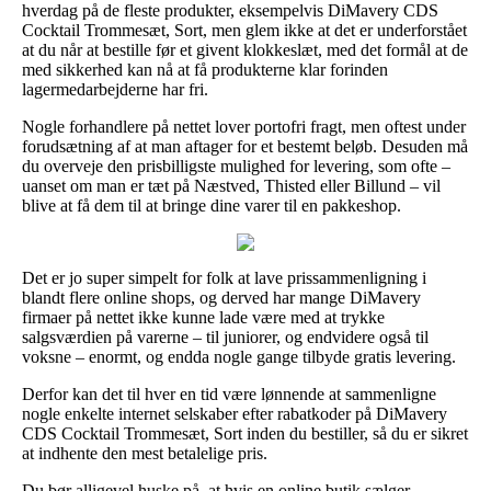
hverdag på de fleste produkter, eksempelvis DiMavery CDS
Cocktail Trommesæt, Sort, men glem ikke at det er underforstået
at du når at bestille før et givent klokkeslæt, med det formål at de
med sikkerhed kan nå at få produkterne klar forinden
lagermedarbejderne har fri.
Nogle forhandlere på nettet lover portofri fragt, men oftest under
forudsætning af at man aftager for et bestemt beløb. Desuden må
du overveje den prisbilligste mulighed for levering, som ofte –
uanset om man er tæt på Næstved, Thisted eller Billund – vil
blive at få dem til at bringe dine varer til en pakkeshop.
Det er jo super simpelt for folk at lave prissammenligning i
blandt flere online shops, og derved har mange DiMavery
firmaer på nettet ikke kunne lade være med at trykke
salgsværdien på varerne – til juniorer, og endvidere også til
voksne – enormt, og endda nogle gange tilbyde gratis levering.
Derfor kan det til hver en tid være lønnende at sammenligne
nogle enkelte internet selskaber efter rabatkoder på DiMavery
CDS Cocktail Trommesæt, Sort inden du bestiller, så du er sikret
at indhente den mest betalelige pris.
Du bør alligevel huske på, at hvis en online butik sælger