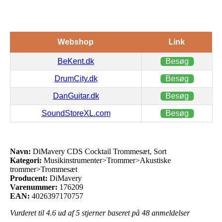
Webshop
Link
BeKent.dk
Besøg
DrumCity.dk
Besøg
DanGuitar.dk
Besøg
SoundStoreXL.com
Besøg
Navn:
DiMavery CDS Cocktail Trommesæt, Sort
Kategori:
Musikinstrumenter>Trommer>Akustiske
trommer>Trommesæt
Producent:
DiMavery
Varenummer:
176209
EAN:
4026397170757
Vurderet til
4.6
ud af 5 stjerner baseret på
48
anmeldelser