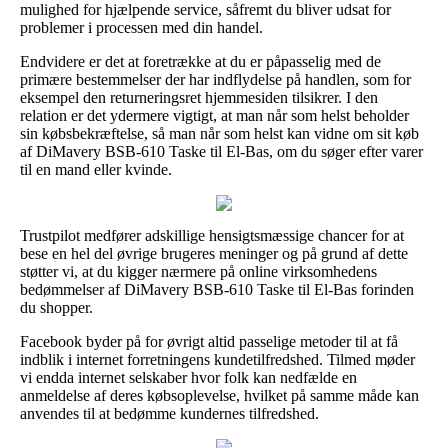
mulighed for hjælpende service, såfremt du bliver udsat for
problemer i processen med din handel.
Endvidere er det at foretrække at du er påpasselig med de
primære bestemmelser der har indflydelse på handlen, som for
eksempel den returneringsret hjemmesiden tilsikrer. I den
relation er det ydermere vigtigt, at man når som helst beholder
sin købsbekræftelse, så man når som helst kan vidne om sit køb
af DiMavery BSB-610 Taske til El-Bas, om du søger efter varer
til en mand eller kvinde.
Trustpilot medfører adskillige hensigtsmæssige chancer for at
bese en hel del øvrige brugeres meninger og på grund af dette
støtter vi, at du kigger nærmere på online virksomhedens
bedømmelser af DiMavery BSB-610 Taske til El-Bas forinden
du shopper.
Facebook byder på for øvrigt altid passelige metoder til at få
indblik i internet forretningens kundetilfredshed. Tilmed møder
vi endda internet selskaber hvor folk kan nedfælde en
anmeldelse af deres købsoplevelse, hvilket på samme måde kan
anvendes til at bedømme kundernes tilfredshed.