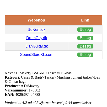
Webshop
Link
BeKent.dk
Besøg
DrumCity.dk
Besøg
DanGuitar.dk
Besøg
SoundStoreXL.com
Besøg
Navn:
DiMavery BSB-610 Taske til El-Bas
Kategori:
Cases & Bags>Tasker>Musikinstrument-tasker>Bas
& Guitar bags
Producent:
DiMavery
Varenummer:
176502
EAN:
4026397464788
Vurderet til
4.2
ud af 5 stjerner baseret på
44
anmeldelser