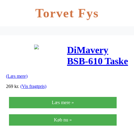
Torvet Fys
DiMavery
BSB-610 Taske
til El-Bas
(Læs mere)
269
kr.
(Vis fragtpris)
Læs mere »
Køb nu »