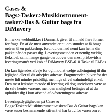
Cases &
Bags>Tasker>Musikinstrument-
tasker>Bas & Guitar bags fra
DiMavery
En række webbutikker i Danmark giver til alt held flere former
for fragt. En af de mest anvendte er nu om stunder at få bragt
ordren til en pakkeshop, fordi du dermed nemt kan hente din
pakke når det passer dig. Leveringsmetoden er nemlig vældig
fleksibel, samt mange gange derudover den mest prisbevidste
leveringsmanér ved køb af DiMavery BSB-610 Taske til El-Bas.
Du kan ligeledes afveje for og imod at vælge udbringning til din
lejlighed eller til dit arbejdes adresse. Fragtmetoden bliver for det
meste lidt mindre prisbillig, men lige så vel ualmindeligt enkel.
Den mest letkøbte metode til levering vil dog utvivlsomt være at
du selv henter varerne, men den mulighed betinges af at du
opholder dig i kort afstand af e-forretningens adresse.
Leveringsdygtigheden på Cases &
Bags>Tasker>Musikinstrument-tasker>Bas & Guitar bags kan
være super bestemmende såfremt vi har brug for varen om et