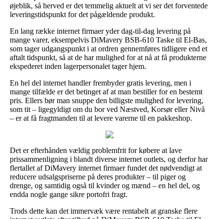
øjeblik, så herved er det temmelig aktuelt at vi ser det forventede
leveringstidspunkt for det pågældende produkt.
En lang række internet firmaer yder dag-til-dag levering på
mange varer, eksempelvis DiMavery BSB-610 Taske til El-Bas,
som tager udgangspunkt i at ordren gennemføres tidligere end et
aftalt tidspunkt, så at de har mulighed for at nå at få produkterne
ekspederet inden lagerpersonalet tager hjem.
En hel del internet handler frembyder gratis levering, men i
mange tilfælde er det betinget af at man bestiller for en bestemt
pris. Ellers bør man snuppe den billigste mulighed for levering,
som tit – ligegyldigt om du bor ved Næstved, Korsør eller Nivå
– er at få fragtmanden til at levere varerne til en pakkeshop.
Det er efterhånden vældig problemfrit for købere at lave
prissammenligning i blandt diverse internet outlets, og derfor har
flertallet af DiMavery internet firmaer fundet det nødvendigt at
reducere udsalgspriserne på deres produkter – til piger og
drenge, og samtidig også til kvinder og mænd – en hel del, og
endda nogle gange sikre portofri fragt.
Trods dette kan det immervæk være rentabelt at granske flere