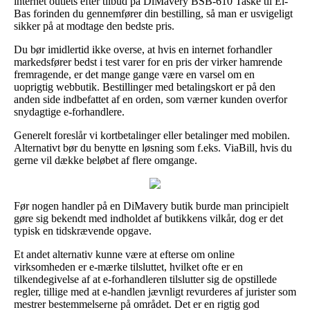
internet outlets efter tilbud på DiMavery BSB-610 Taske til El-
Bas forinden du gennemfører din bestilling, så man er usvigeligt
sikker på at modtage den bedste pris.
Du bør imidlertid ikke overse, at hvis en internet forhandler
markedsfører bedst i test varer for en pris der virker hamrende
fremragende, er det mange gange være en varsel om en
uoprigtig webbutik. Bestillinger med betalingskort er på den
anden side indbefattet af en orden, som værner kunden overfor
snydagtige e-forhandlere.
Generelt foreslår vi kortbetalinger eller betalinger med mobilen.
Alternativt bør du benytte en løsning som f.eks. ViaBill, hvis du
gerne vil dække beløbet af flere omgange.
Før nogen handler på en DiMavery butik burde man principielt
gøre sig bekendt med indholdet af butikkens vilkår, dog er det
typisk en tidskrævende opgave.
Et andet alternativ kunne være at efterse om online
virksomheden er e-mærke tilsluttet, hvilket ofte er en
tilkendegivelse af at e-forhandleren tilslutter sig de opstillede
regler, tillige med at e-handlen jævnligt revurderes af jurister som
mestrer bestemmelserne på området. Det er en rigtig god