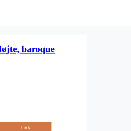
øjte, baroque
Link