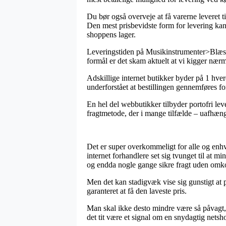
Du bør også overveje at få varerne leveret t
Den mest prisbevidste form for levering kan 
shoppens lager.
Leveringstiden på Musikinstrumenter>Blæsei
formål er det skam aktuelt at vi kigger næ
Adskillige internet butikker byder på 1 hv
underforstået at bestillingen gennemføres for
En hel del webbutikker tilbyder portofri lev
fragtmetode, der i mange tilfælde – uafhæng
Det er super overkommeligt for alle og enhv
internet forhandlere set sig tvunget til at mi
og endda nogle gange sikre fragt uden omko
Men det kan stadigvæk vise sig gunstigt at p
garanteret at få den laveste pris.
Man skal ikke desto mindre være så påvagt, 
det tit være et signal om en snydagtig netsh