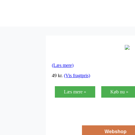
(Læs mere)
49
kr.
(Vis fragtpris)
Læs mere »
Køb nu »
Webshop