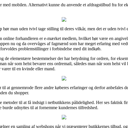
er med mobilen. Alternativt kunne du anvende et afdragstilbud fra for eks
r man uden tvivl tage stilling til deres vilkår, men det er uden tvivl 
 online forhandleren er e-mærket medlem, hvilket bør være en angivelse
 shoppen nu og da overvåges af fagmænd som har meget erfaring med ve
 forvoldes problemstillinger i forbindelse med dit indkøb.
ring de elementære bestemmelser der har betydning for ordren, for ekse
at man når som helst bevarer ens ordremail, således man når som helst vi
 varer til en kvinde eller mand.
er til at gennemrode flere andre køberes erfaringer og derfor anbefales d
nden du shopper.
etoder til at få indsigt i netbutikkens pålidelighed. Her ses faktisk fir
ige burde udnyttes til at fornemme kundernes tilfredshed.
jælper en samling af webshops når vi præsenterer butikkernes tilbud, og