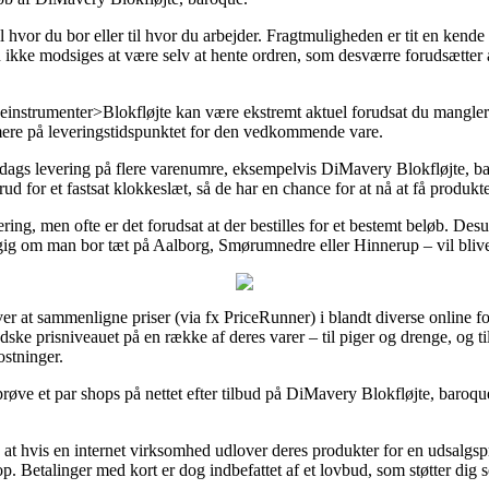
il hvor du bor eller til hvor du arbejder. Fragtmuligheden er tit en ke
ikke modsiges at være selv at hente ordren, som desværre forudsætter at
nstrumenter>Blokfløjte kan være ekstremt aktuel forudsat du mangler 
rmere på leveringstidspunktet for den vedkommende vare.
erdags levering på flere varenumre, eksempelvis DiMavery Blokfløjte, 
ud for et fastsat klokkeslæt, så de har en chance for at nå at få produkte
ering, men ofte er det forudsat at der bestilles for et bestemt beløb. De
ig om man bor tæt på Aalborg, Smørumnedre eller Hinnerup – vil blive a
er at sammenligne priser (via fx PriceRunner) i blandt diverse online 
ndske prisniveauet på en række af deres varer – til piger og drenge, og ti
stninger.
røve et par shops på nettet efter tilbud på DiMavery Blokfløjte, baroque 
at hvis en internet virksomhed udlover deres produkter for en udsalgspr
op. Betalinger med kort er dog indbefattet af et lovbud, som støtter dig