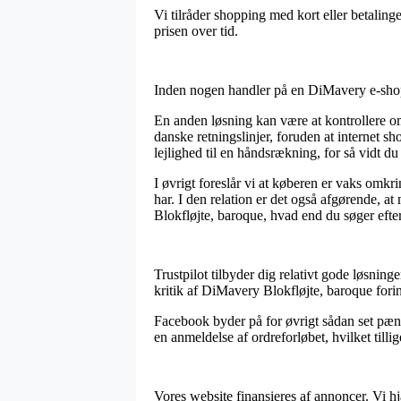
Vi tilråder shopping med kort eller betaling
prisen over tid.
Inden nogen handler på en DiMavery e-shop bø
En anden løsning kan være at kontrollere om
danske retningslinjer, foruden at internet
lejlighed til en håndsrækning, for så vidt du
I øvrigt foreslår vi at køberen er vaks omk
har. I den relation er det også afgørende, 
Blokfløjte, baroque, hvad end du søger efter
Trustpilot tilbyder dig relativt gode løsning
kritik af DiMavery Blokfløjte, baroque fori
Facebook byder på for øvrigt sådan set pæne m
en anmeldelse af ordreforløbet, hvilket till
Vores website finansieres af annoncer. Vi h