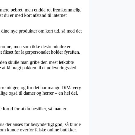
nde mere pebret, men endda ret fremkommelig.
 du er med kort afstand til internet
dine nye produkter om kort tid, så med det
baroque, men som ikke desto mindre er
t fikset før lagerpersonalet holder fyraften.
suden skulle man gribe den mest letkøbte
t få bragt pakken til et udleveringssted.
forretninger, og for det har mange DiMavery
llige også til damer og herrer – en hel del,
forud for at du bestiller, så man er
is der anses for besynderligt god, så burde
 som kunde overfor falske online butikker.