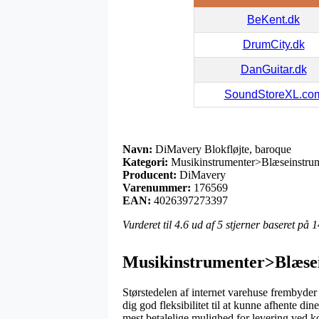
BeKent.dk
DrumCity.dk
DanGuitar.dk
SoundStoreXL.co
Navn:
DiMavery Blokfløjte, baroque
Kategori:
Musikinstrumenter>Blæseinstrum
Producent:
DiMavery
Varenummer:
176569
EAN:
4026397273397
Vurderet til
4.6
ud af 5 stjerner baseret på
1
Musikinstrumenter>Blæsei
Størstedelen af internet varehuse frembyder 
dig god fleksibilitet til at kunne afhente d
mest betalelige mulighed for levering ved 