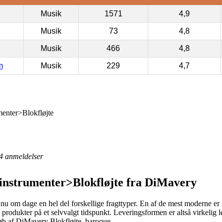
Musik
1571
4,9
Musik
73
4,8
Musik
466
4,8
m
Musik
229
4,7
enter>Blokfløjte
4
anmeldelser
nstrumenter>Blokfløjte fra DiMavery
nu om dage en hel del forskellige fragttyper. En af de mest moderne er i
ine produkter på et selvvalgt tidspunkt. Leveringsformen er altså virkeli
køb af DiMavery Blokfløjte, baroque.