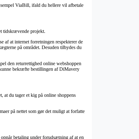
empel ViaBill, ifald du hellere vil afbetale
et tidskrævende projekt.
 af at internet forretningen respekterer de
dtægterne på området. Desuden tilbydes du
mpel den returrettighed online webshoppen
l kunne bekræfte bestillingen af DiMavery
et, at du tager et kig på online shoppens
maer på nettet som gør det muligt at forfatte
 opnår betaling under forudsætning af at en