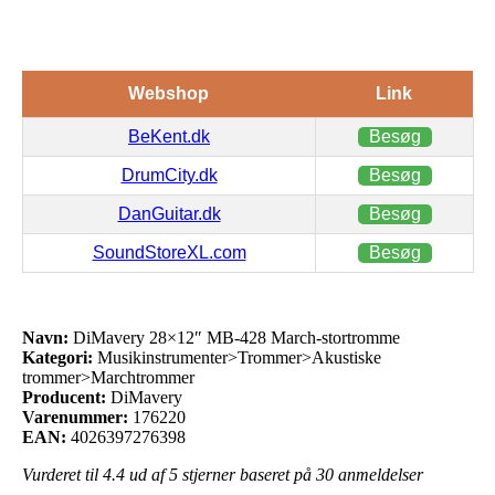
Webshop
Link
BeKent.dk
Besøg
DrumCity.dk
Besøg
DanGuitar.dk
Besøg
SoundStoreXL.com
Besøg
Navn:
DiMavery 28×12″ MB-428 March-stortromme
Kategori:
Musikinstrumenter>Trommer>Akustiske
trommer>Marchtrommer
Producent:
DiMavery
Varenummer:
176220
EAN:
4026397276398
Vurderet til
4.4
ud af 5 stjerner baseret på
30
anmeldelser