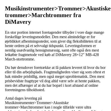
Musikinstrumenter>Trommer>Akustiske
trommer>Marchtrommer fra
DiMavery
En stor portion internet foretagender tilbyder i vore dage mange
forskellige leveringsmodeller. Den mest almindelige er for
øjeblikket afhentningssteder, som giver dig fleksibiliteten til at
hente ordren på et selvvalgt tidspunkt. Leveringsformen er
nemlig usædvanlig hensigtsmæssig, samt ofte også den mest
letkøbte fragtmetode ved køb af DiMavery 28×12″ MB-428
March-stortromme.
Du bør derudover foretrække at få pakken leveret til hvor du bor
eller til din arbejdsplads. Fragtmuligheden viser sig som oftest et
hak mindre prisbillig, men også meget uproblematisk. Den mest
prisbevidste fragttype vil dog altid være selv at hente pakken,
men det afhænger af at du har bopæl i kort afstand af online
forretningens tilholdssted.
Antal dages levering på
Musikinstrumenter>Trommer>Akustiske
trommer>Marchtrommer kan i nogle tilfælde være ultra