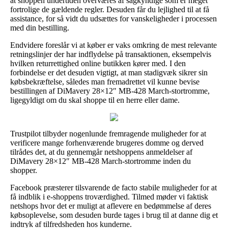
at shoppen undertiden overværes af sagkyndige som er meget
fortrolige de gældende regler. Desuden får du lejlighed til at få
assistance, for så vidt du udsættes for vanskeligheder i processen
med din bestilling.
Endvidere foreslår vi at køber er vaks omkring de mest relevante
retningslinjer der har indflydelse på transaktionen, eksempelvis
hvilken returrettighed online butikken kører med. I den
forbindelse er det desuden vigtigt, at man stadigvæk sikrer sin
købsbekræftelse, således man fremadrettet vil kunne bevise
bestillingen af DiMavery 28×12″ MB-428 March-stortromme,
ligegyldigt om du skal shoppe til en herre eller dame.
Trustpilot tilbyder nogenlunde fremragende muligheder for at
verificere mange forhenværende brugeres domme og derved
tilrådes det, at du gennemgår netshoppens anmeldelser af
DiMavery 28×12″ MB-428 March-stortromme inden du
shopper.
Facebook præsterer tilsvarende de facto stabile muligheder for at
få indblik i e-shoppens troværdighed. Tilmed møder vi faktisk
netshops hvor det er muligt at aflevere en bedømmelse af deres
købsoplevelse, som desuden burde tages i brug til at danne dig et
indtryk af tilfredsheden hos kunderne.