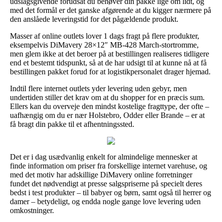
udslagsgivende forudsat du behøver din pakke lige om lidt, og
med det formål er det ganske afgørende at du kigger nærmere på
den anslåede leveringstid for det pågældende produkt.
Masser af online outlets lover 1 dags fragt på flere produkter,
eksempelvis DiMavery 28×12″ MB-428 March-stortromme,
men glem ikke at det beroer på at bestillingen realiseres tidligere
end et bestemt tidspunkt, så at de har udsigt til at kunne nå at få
bestillingen pakket forud for at logistikpersonalet drager hjemad.
Indtil flere internet outlets yder levering uden gebyr, men
undertiden stiller det krav om at du shopper for en præcis sum.
Ellers kan du overveje den mindst kostelige fragttype, der ofte –
uafhængig om du er nær Holstebro, Odder eller Brande – er at
få bragt din pakke til et afhentningssted.
Det er i dag usædvanlig enkelt for almindelige mennesker at
finde information om priser fra forskellige internet varehuse, og
med det motiv har adskillige DiMavery online forretninger
fundet det nødvendigt at presse salgspriserne på specielt deres
bedst i test produkter – til babyer og børn, samt også til herrer og
damer – betydeligt, og endda nogle gange love levering uden
omkostninger.