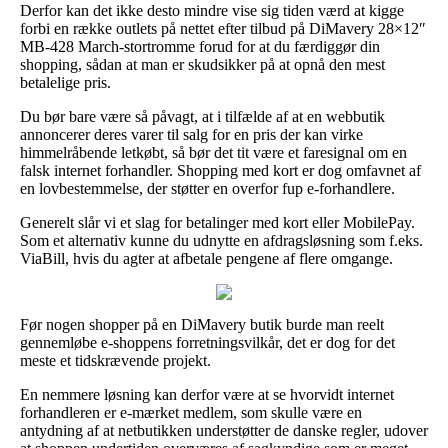
Derfor kan det ikke desto mindre vise sig tiden værd at kigge
forbi en række outlets på nettet efter tilbud på DiMavery 28×12″
MB-428 March-stortromme forud for at du færdiggør din
shopping, sådan at man er skudsikker på at opnå den mest
betalelige pris.
Du bør bare være så påvagt, at i tilfælde af at en webbutik
annoncerer deres varer til salg for en pris der kan virke
himmelråbende letkøbt, så bør det tit være et faresignal om en
falsk internet forhandler. Shopping med kort er dog omfavnet af
en lovbestemmelse, der støtter en overfor fup e-forhandlere.
Generelt slår vi et slag for betalinger med kort eller MobilePay.
Som et alternativ kunne du udnytte en afdragsløsning som f.eks.
ViaBill, hvis du agter at afbetale pengene af flere omgange.
Før nogen shopper på en DiMavery butik burde man reelt
gennemløbe e-shoppens forretningsvilkår, det er dog for det
meste et tidskrævende projekt.
En nemmere løsning kan derfor være at se hvorvidt internet
forhandleren er e-mærket medlem, som skulle være en
antydning af at netbutikken understøtter de danske regler, udover