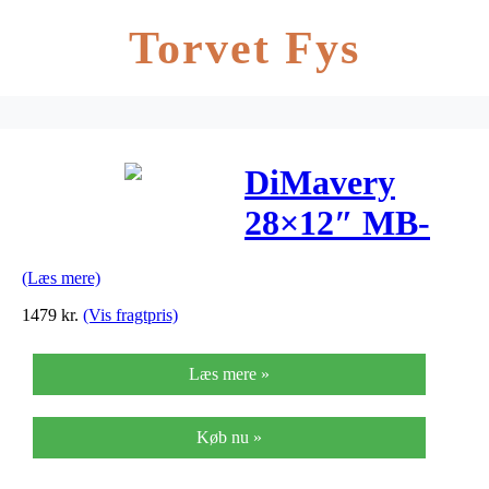
Torvet Fys
DiMavery
28×12″ MB-
428 March-
(Læs mere)
stortromme
1479
kr.
(Vis fragtpris)
Læs mere »
Køb nu »