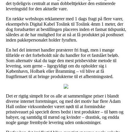
det tydeligvis centralt at man dobbelttjekker den estimerede
leveringstid for den aktuelle vare.
En række webshops reklamerer med 1 dags fragt på flere varer,
eksempelvis Digital Kabel Toslink til Toslink 4mm 1 meter, der
dog forudsætter at bestillingen placeres inden et fastsat tidspunkt,
således at de har mulighed for at nå at få produktet på posthuset
inden pakkepersonalet holder fyraften.
En hel del internet handler præsterer fri fragt, men i mange
tilfælde er det forbeholdt når du handler for et fastslået beløb.
Som alternativ skal du tage den mest prisbevidste metode til
levering, som gerne – ligegyldigt om du opholder sig i
København, Holbæk eller Bramming – vil blive at få
fragtfirmaet til at bringe produkterne til et afhentningssted.
Det er rigtig simpelt for os alle at sammenligne priser i blandt
diverse internet forretninger, og med det motiv har flere Adam
Hall online virksomheder været nødt til at formindske
prisniveauet på specielt deres bedst i test produkter – til børn og
babyer, og samtidig til mænd og kvinder – drastisk, og endda
nogle gange frembyde levering uden omkostninger.