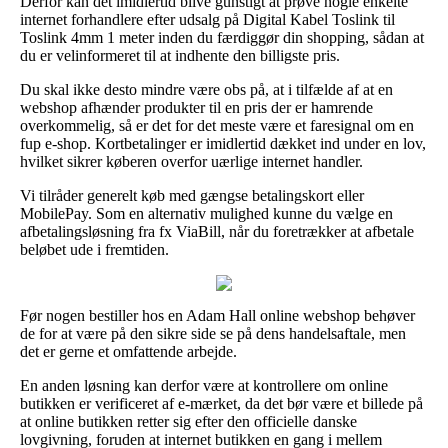
Derfor kan det imidlertid blive gunstigt at prøve nogle enkelte
internet forhandlere efter udsalg på Digital Kabel Toslink til
Toslink 4mm 1 meter inden du færdiggør din shopping, sådan at
du er velinformeret til at indhente den billigste pris.
Du skal ikke desto mindre være obs på, at i tilfælde af at en
webshop afhænder produkter til en pris der er hamrende
overkommelig, så er det for det meste være et faresignal om en
fup e-shop. Kortbetalinger er imidlertid dækket ind under en lov,
hvilket sikrer køberen overfor uærlige internet handler.
Vi tilråder generelt køb med gængse betalingskort eller
MobilePay. Som en alternativ mulighed kunne du vælge en
afbetalingsløsning fra fx ViaBill, når du foretrækker at afbetale
beløbet ude i fremtiden.
Før nogen bestiller hos en Adam Hall online webshop behøver
de for at være på den sikre side se på dens handelsaftale, men
det er gerne et omfattende arbejde.
En anden løsning kan derfor være at kontrollere om online
butikken er verificeret af e-mærket, da det bør være et billede på
at online butikken retter sig efter den officielle danske
lovgivning, foruden at internet butikken en gang i mellem