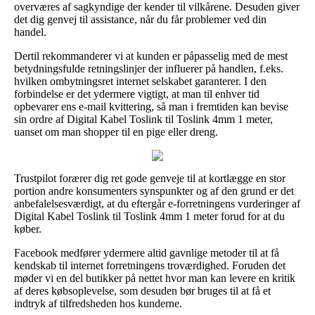
overværes af sagkyndige der kender til vilkårene. Desuden giver
det dig genvej til assistance, når du får problemer ved din
handel.
Dertil rekommanderer vi at kunden er påpasselig med de mest
betydningsfulde retningslinjer der influerer på handlen, f.eks.
hvilken ombytningsret internet selskabet garanterer. I den
forbindelse er det ydermere vigtigt, at man til enhver tid
opbevarer ens e-mail kvittering, så man i fremtiden kan bevise
sin ordre af Digital Kabel Toslink til Toslink 4mm 1 meter,
uanset om man shopper til en pige eller dreng.
Trustpilot forærer dig ret gode genveje til at kortlægge en stor
portion andre konsumenters synspunkter og af den grund er det
anbefalelsesværdigt, at du eftergår e-forretningens vurderinger af
Digital Kabel Toslink til Toslink 4mm 1 meter forud for at du
køber.
Facebook medfører ydermere altid gavnlige metoder til at få
kendskab til internet forretningens troværdighed. Foruden det
møder vi en del butikker på nettet hvor man kan levere en kritik
af deres købsoplevelse, som desuden bør bruges til at få et
indtryk af tilfredsheden hos kunderne.