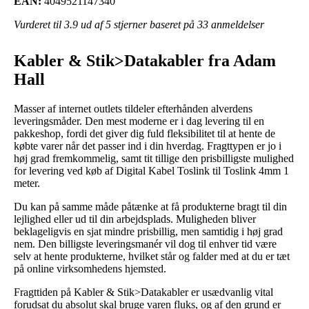
EAN:
4049521147340
Vurderet til
3.9
ud af 5 stjerner baseret på
33
anmeldelser
Kabler & Stik>Datakabler fra Adam
Hall
Masser af internet outlets tildeler efterhånden alverdens
leveringsmåder. Den mest moderne er i dag levering til en
pakkeshop, fordi det giver dig fuld fleksibilitet til at hente de
købte varer når det passer ind i din hverdag. Fragttypen er jo i
høj grad fremkommelig, samt tit tillige den prisbilligste mulighed
for levering ved køb af Digital Kabel Toslink til Toslink 4mm 1
meter.
Du kan på samme måde påtænke at få produkterne bragt til din
lejlighed eller ud til din arbejdsplads. Muligheden bliver
beklageligvis en sjat mindre prisbillig, men samtidig i høj grad
nem. Den billigste leveringsmanér vil dog til enhver tid være
selv at hente produkterne, hvilket står og falder med at du er tæt
på online virksomhedens hjemsted.
Fragttiden på Kabler & Stik>Datakabler er usædvanlig vital
forudsat du absolut skal bruge varen fluks, og af den grund er