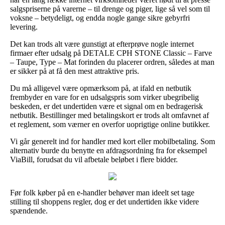
salgspriserne på varerne – til drenge og piger, lige så vel som til
voksne – betydeligt, og endda nogle gange sikre gebyrfri
levering.
Det kan trods alt være gunstigt at efterprøve nogle internet
firmaer efter udsalg på DETALE CPH STONE Classic – Farve
– Taupe, Type – Mat forinden du placerer ordren, således at man
er sikker på at få den mest attraktive pris.
Du må alligevel være opmærksom på, at ifald en netbutik
frembyder en vare for en udsalgspris som virker ubegribelig
beskeden, er det undertiden være et signal om en bedragerisk
netbutik. Bestillinger med betalingskort er trods alt omfavnet af
et reglement, som værner en overfor uoprigtige online butikker.
Vi går generelt ind for handler med kort eller mobilbetaling. Som
alternativ burde du benytte en afdragsordning fra for eksempel
ViaBill, forudsat du vil afbetale beløbet i flere bidder.
Før folk køber på en e-handler behøver man ideelt set tage
stilling til shoppens regler, dog er det undertiden ikke videre
spændende.