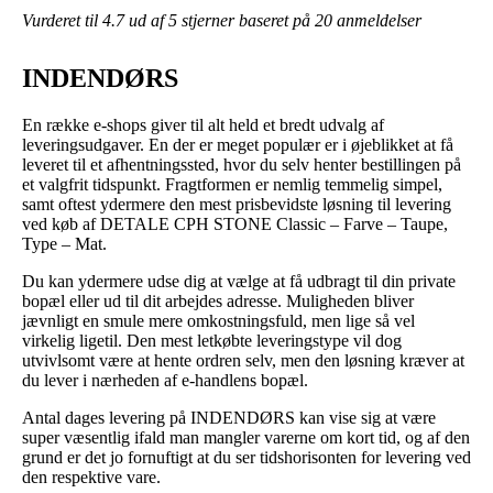
Vurderet til
4.7
ud af 5 stjerner baseret på
20
anmeldelser
INDENDØRS
En række e-shops giver til alt held et bredt udvalg af
leveringsudgaver. En der er meget populær er i øjeblikket at få
leveret til et afhentningssted, hvor du selv henter bestillingen på
et valgfrit tidspunkt. Fragtformen er nemlig temmelig simpel,
samt oftest ydermere den mest prisbevidste løsning til levering
ved køb af DETALE CPH STONE Classic – Farve – Taupe,
Type – Mat.
Du kan ydermere udse dig at vælge at få udbragt til din private
bopæl eller ud til dit arbejdes adresse. Muligheden bliver
jævnligt en smule mere omkostningsfuld, men lige så vel
virkelig ligetil. Den mest letkøbte leveringstype vil dog
utvivlsomt være at hente ordren selv, men den løsning kræver at
du lever i nærheden af e-handlens bopæl.
Antal dages levering på INDENDØRS kan vise sig at være
super væsentlig ifald man mangler varerne om kort tid, og af den
grund er det jo fornuftigt at du ser tidshorisonten for levering ved
den respektive vare.