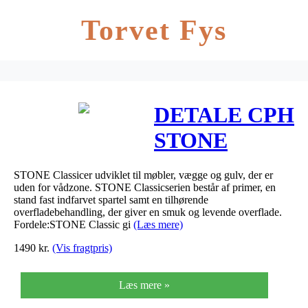
Torvet Fys
DETALE CPH
STONE
Classic –
STONE Classicer udviklet til møbler, vægge og gulv, der er
Farve – Taupe,
uden for vådzone. STONE Classicserien består af primer, en
stand fast indfarvet spartel samt en tilhørende
Type – Mat
overfladebehandling, der giver en smuk og levende overflade.
Fordele:STONE Classic gi
(Læs mere)
1490
kr.
(Vis fragtpris)
Læs mere »