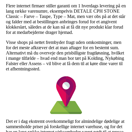
Flere internet firmaer stiller garanti om 1 hverdags levering på en
lang række varenumre, eksempelvis DETALE CPH STONE
Classic – Farve – Taupe, Type – Mat, men vær obs på at det står
og falder med at bestillingen anbringes forud for et angivent
klokkeslæt, således at de kan nå at få dit nye produkt klar forud
for at medarbejderne drager hjemad.
Visse shops på nettet frembyder fragt uden omkostninger, men
for det meste afkræver det at man aftager for en bestemt sum.
Alternativt må du overveje den prisbilligste fragtløsning, hvilket
i mange tilfælde – hvad end man bor tæt på Kolding, Nykøbing
Falster eller Assens – vil blive at få dem til at køre dine varer til
et afhentningssted.
Det er i dag ekstremt overkommeligt for almindelige dødelige at
sammenholde priser på forskellige internet varehuse, og for det
har en lang række internet virksomheder været nødt til at presse