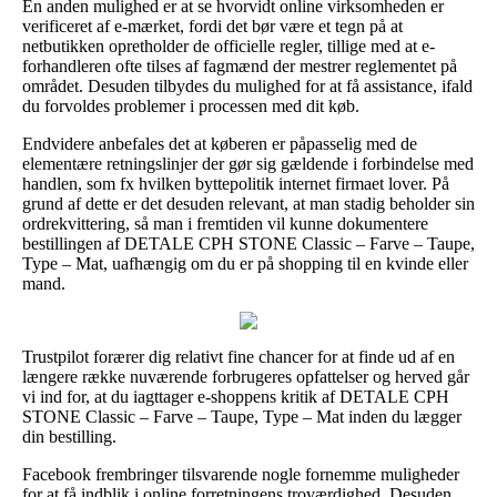
En anden mulighed er at se hvorvidt online virksomheden er
verificeret af e-mærket, fordi det bør være et tegn på at
netbutikken opretholder de officielle regler, tillige med at e-
forhandleren ofte tilses af fagmænd der mestrer reglementet på
området. Desuden tilbydes du mulighed for at få assistance, ifald
du forvoldes problemer i processen med dit køb.
Endvidere anbefales det at køberen er påpasselig med de
elementære retningslinjer der gør sig gældende i forbindelse med
handlen, som fx hvilken byttepolitik internet firmaet lover. På
grund af dette er det desuden relevant, at man stadig beholder sin
ordrekvittering, så man i fremtiden vil kunne dokumentere
bestillingen af DETALE CPH STONE Classic – Farve – Taupe,
Type – Mat, uafhængig om du er på shopping til en kvinde eller
mand.
Trustpilot forærer dig relativt fine chancer for at finde ud af en
længere række nuværende forbrugeres opfattelser og herved går
vi ind for, at du iagttager e-shoppens kritik af DETALE CPH
STONE Classic – Farve – Taupe, Type – Mat inden du lægger
din bestilling.
Facebook frembringer tilsvarende nogle fornemme muligheder
for at få indblik i online forretningens troværdighed. Desuden