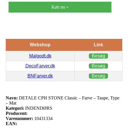
Køb nu »
Webshop
Link
Malgodt.dk
Besøg
DecoFarver.dk
Besøg
BNFarver.dk
Besøg
Navn:
DETALE CPH STONE Classic – Farve – Taupe, Type
– Mat
Kategori:
INDENDØRS
Producent:
Varenummer:
10431334
EAN: