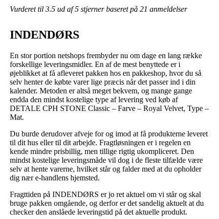
Vurderet til
3.5
ud af 5 stjerner baseret på
21
anmeldelser
INDENDØRS
En stor portion netshops frembyder nu om dage en lang række
forskellige leveringsmidler. En af de mest benyttede er i
øjeblikket at få afleveret pakken hos en pakkeshop, hvor du så
selv henter de købte varer lige præcis når det passer ind i din
kalender. Metoden er altså meget bekvem, og mange gange
endda den mindst kostelige type af levering ved køb af
DETALE CPH STONE Classic – Farve – Royal Velvet, Type –
Mat.
Du burde derudover afveje for og imod at få produkterne leveret
til dit hus eller til dit arbejde. Fragtløsningen er i regelen en
kende mindre prisbillig, men tillige rigtig ukompliceret. Den
mindst kostelige leveringsmåde vil dog i de fleste tilfælde være
selv at hente varerne, hvilket står og falder med at du opholder
dig nær e-handlens hjemsted.
Fragttiden på INDENDØRS er jo ret aktuel om vi står og skal
bruge pakken omgående, og derfor er det sandelig aktuelt at du
checker den anslåede leveringstid på det aktuelle produkt.