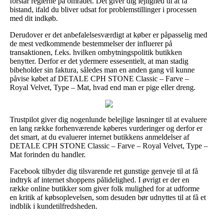
forstår reglerne på området. Det giver dig lejlighed til at få
bistand, ifald du bliver udsat for problemstillinger i processen
med dit indkøb.
Derudover er det anbefalelsesværdigt at køber er påpasselig med
de mest vedkommende bestemmelser der influerer på
transaktionen, f.eks. hvilken ombytningspolitik butikken
benytter. Derfor er det ydermere essesentielt, at man stadig
bibeholder sin faktura, således man en anden gang vil kunne
påvise købet af DETALE CPH STONE Classic – Farve –
Royal Velvet, Type – Mat, hvad end man er pige eller dreng.
Trustpilot giver dig nogenlunde belejlige løsninger til at evaluere
en lang række forhenværende køberes vurderinger og derfor er
det smart, at du evaluerer internet butikkens anmeldelser af
DETALE CPH STONE Classic – Farve – Royal Velvet, Type –
Mat forinden du handler.
Facebook tilbyder dig tilsvarende ret gunstige genveje til at få
indtryk af internet shoppens pålidelighed. I øvrigt er der en
række online butikker som giver folk mulighed for at udforme
en kritik af købsoplevelsen, som desuden bør udnyttes til at få et
indblik i kundetilfredsheden.