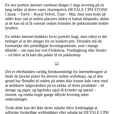
En stor portion internet varehuse tilsiger 1 dags levering på en
lang række af deres varer, eksempelvis DETALE CPH STONE
Classic – Farve – Royal Velvet, Type – Mat, men som trods alt
stiller krav om at ordren placeres inden et fastsat tidspunkt, sådan
at de kan nå at få varerne ordnet forinden de pakkeansatte holder
fyraften.
En række internet butikker lover portofri fragt, men oftest er det
betinget af at der aftages for en konkret pris. Desuden må du
foretrække den prisbilligste leveringsmetode, som i mange
tilfælde – om man bor ved Fredericia, Vordingborg eller Haslev
– vil blive at få kørt din pakke til en pakkeshop.
Det er efterhånden vældig fremkommeligt for internetbrugere at
finde de laveste priser fra diverse online webshops, og af den
grund har flertallet af outlets på nettet ikke kunne lade være med
at nedskære salgsværdien på en række af deres produkter – til
drenge og piger, og ligeledes også til kvinder og mænd –
enormt, og endda nogle gange tilbyde levering uden
omkostninger.
Trods dette kan det ikke desto mindre blive fordelagtigt at
udforske forskellige webbutikker efter udsalg på DETALE CPH