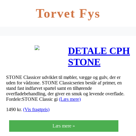
Torvet Fys
DETALE CPH
STONE
Classic –
STONE Classicer udviklet til møbler, vægge og gulv, der er
Farve – Royal
uden for vådzone. STONE Classicserien består af primer, en
stand fast indfarvet spartel samt en tilhørende
Velvet, Type –
overfladebehandling, der giver en smuk og levende overflade.
Fordele:STONE Classic gi
(Læs mere)
Mat
1490
kr.
(Vis fragtpris)
Læs mere »