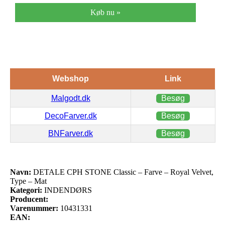
Køb nu »
Webshop
Link
Malgodt.dk
Besøg
DecoFarver.dk
Besøg
BNFarver.dk
Besøg
Navn:
DETALE CPH STONE Classic – Farve – Royal Velvet,
Type – Mat
Kategori:
INDENDØRS
Producent:
Varenummer:
10431331
EAN: