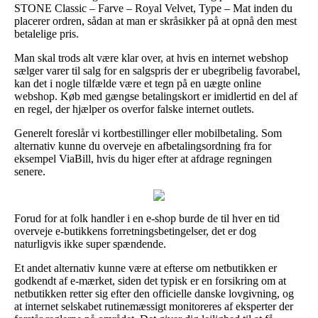
STONE Classic – Farve – Royal Velvet, Type – Mat inden du
placerer ordren, sådan at man er skråsikker på at opnå den mest
betalelige pris.
Man skal trods alt være klar over, at hvis en internet webshop
sælger varer til salg for en salgspris der er ubegribelig favorabel,
kan det i nogle tilfælde være et tegn på en uægte online
webshop. Køb med gængse betalingskort er imidlertid en del af
en regel, der hjælper os overfor falske internet outlets.
Generelt foreslår vi kortbestillinger eller mobilbetaling. Som
alternativ kunne du overveje en afbetalingsordning fra for
eksempel ViaBill, hvis du higer efter at afdrage regningen
senere.
Forud for at folk handler i en e-shop burde de til hver en tid
overveje e-butikkens forretningsbetingelser, det er dog
naturligvis ikke super spændende.
Et andet alternativ kunne være at efterse om netbutikken er
godkendt af e-mærket, siden det typisk er en forsikring om at
netbutikken retter sig efter den officielle danske lovgivning, og
at internet selskabet rutinemæssigt monitoreres af eksperter der