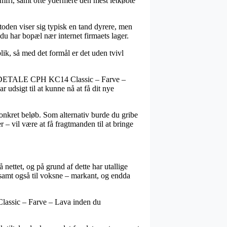
lemfri, samt ofte ydermere den mest letkøbte
etoden viser sig typisk en tand dyrere, men
 du har bopæl nær internet firmaets lager.
ik, så med det formål er det uden tvivl
vis DETALE CPH KC14 Classic – Farve –
 udsigt til at kunne nå at få dit nye
konkret beløb. Som alternativ burde du gribe
– vil være at få fragtmanden til at bringe
 nettet, og på grund af dette har utallige
e, samt også til voksne – markant, og endda
Classic – Farve – Lava inden du