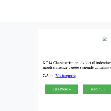
KC14 Classicserien er udviklet til indendør
smudsafvisende vægge svarende til maling 
745
kr.
(Vis fragtpris)
Læs mere »
Køb nu »