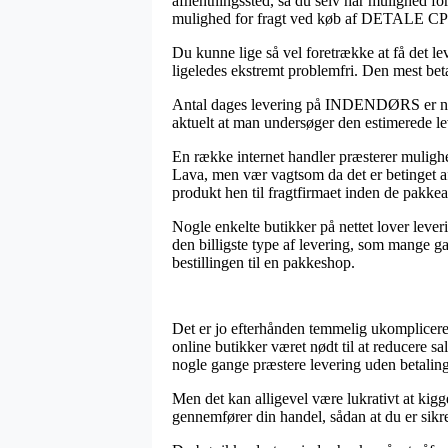
afhentningssted, så du selv har mulighed for
mulighed for fragt ved køb af DETALE CP
Du kunne lige så vel foretrække at få det lev
ligeledes ekstremt problemfri. Den mest beta
Antal dages levering på INDENDØRS er naturl
aktuelt at man undersøger den estimerede le
En række internet handler præsterer mulig
Lava, men vær vagtsom da det er betinget af 
produkt hen til fragtfirmaet inden de pakkean
Nogle enkelte butikker på nettet lover lever
den billigste type af levering, som mange g
bestillingen til en pakkeshop.
Det er jo efterhånden temmelig ukompliceret 
online butikker været nødt til at reducere sa
nogle gange præstere levering uden betaling
Men det kan alligevel være lukrativt at ki
gennemfører din handel, sådan at du er sikre