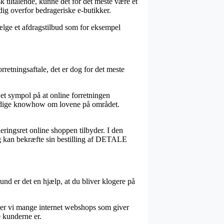
k tiltalende, kunne det for det meste være et
ig overfor bedrageriske e-butikker.
ælge et afdragstilbud som for eksempel
retningsaftale, det er dog for det meste
et sympol på at online forretningen
dvendige knowhow om lovene på området.
eringsret online shoppen tilbyder. I den
g kan bekræfte sin bestilling af DETALE
und er det en hjælp, at du bliver klogere på
der vi mange internet webshops som giver
e kunderne er.