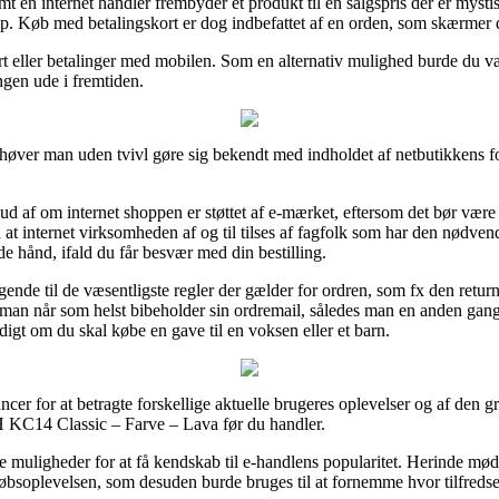
t en internet handler frembyder et produkt til en salgspris der er mystis
. Køb med betalingskort er dog indbefattet af en orden, som skærmer d
ort eller betalinger med mobilen. Som en alternativ mulighed burde du v
ingen ude i fremtiden.
øver man uden tvivl gøre sig bekendt med indholdet af netbutikkens for
 af om internet shoppen er støttet af e-mærket, eftersom det bør være 
en at internet virksomheden af og til tilses af fagfolk som har den nø
e hånd, ifald du får besvær med din bestilling.
gende til de væsentligste regler der gælder for ordren, som fx den return
man når som helst bibeholder sin ordremail, således man en anden gan
gt om du skal købe en gave til en voksen eller et barn.
cer for at betragte forskellige aktuelle brugeres oplevelser og af den gr
C14 Classic – Farve – Lava før du handler.
muligheder for at få kendskab til e-handlens popularitet. Herinde mø
købsoplevelsen, som desuden burde bruges til at fornemme hvor tilfreds