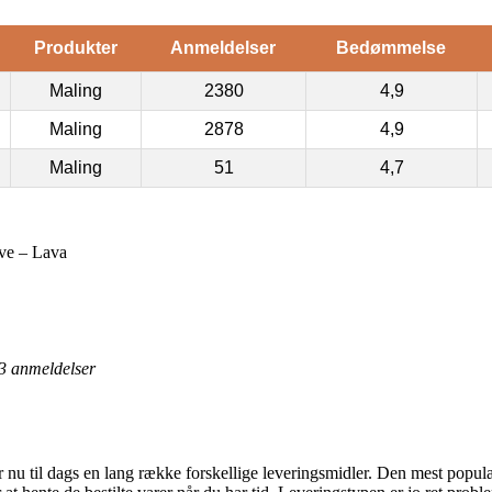
Produkter
Anmeldelser
Bedømmelse
Maling
2380
4,9
Maling
2878
4,9
Maling
51
4,7
e – Lava
3
anmeldelser
nu til dags en lang række forskellige leveringsmidler. Den mest populære