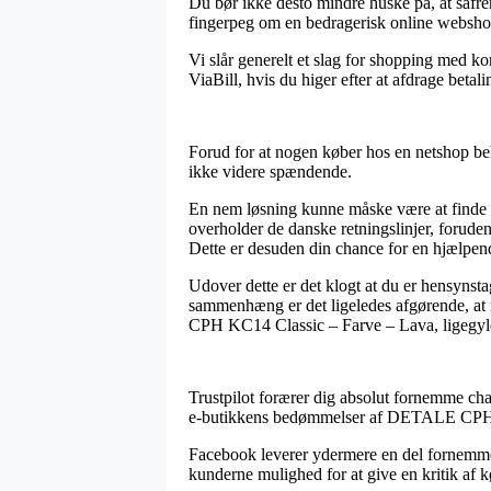
Du bør ikke desto mindre huske på, at såfrem
fingerpeg om en bedragerisk online webshop
Vi slår generelt et slag for shopping med k
ViaBill, hvis du higer efter at afdrage betal
Forud for at nogen køber hos en netshop beh
ikke videre spændende.
En nem løsning kunne måske være at finde ud
overholder de danske retningslinjer, forud
Dette er desuden din chance for en hjælpend
Udover dette er det klogt at du er hensynsta
sammenhæng er det ligeledes afgørende, at 
CPH KC14 Classic – Farve – Lava, ligegyldi
Trustpilot forærer dig absolut fornemme chan
e-butikkens bedømmelser af DETALE CPH K
Facebook leverer ydermere en del fornemme 
kunderne mulighed for at give en kritik af 