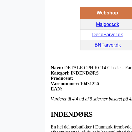
Webshop
Malgodt.dk
DecoFarver.dk
BNFarver.dk
Navn:
DETALE CPH KC14 Classic – Farv
Kategori:
INDENDØRS
Producent:
Varenummer:
10431256
EAN:
Vurderet til
4.4
ud af 5 stjerner baseret på
4
INDENDØRS
En hel del netbutikker i Danmark frembyder 