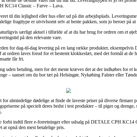
 at hente de bestilte varer når du har tid. Leveringstypen er jo ret prob
H KC14 Classic – Farve – Lava.
eret til din lejlighed eller hus eller ud på din arbejdsplads. Leveringsm
lelige fragttype er utvivlsomt selv at hente pakken, som jo beroer på at
igvis særligt aktuel i tilfælde af at du har brug for ordren om et øjebl
veringstid på den relevante vare.
heden for dag-til-dag levering på en lang række produkter, eksempel
at ordren laves forud for et bestemt klokkeslæt, med det formål at de har
satte får fri.
ing uden betaling, men for det meste kræves det at der indkøbes for et 
ange – uanset om du bor tæt på Helsingør, Nykøbing Falster eller Tønder 
for almindelige dødelige at finde de laveste priser på diverse firmaer på
lgspriserne på specielt deres bedst i test produkter – til piger og dreng
.
gge forbi indtil flere e-forretninger efter udsalg på DETALE CPH KC14 
t at opnå den mest betalelige pris.