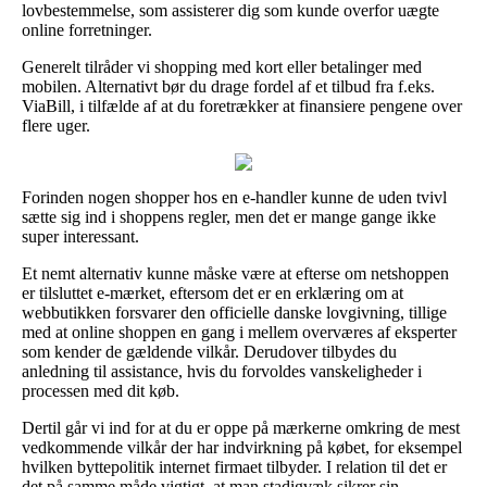
lovbestemmelse, som assisterer dig som kunde overfor uægte
online forretninger.
Generelt tilråder vi shopping med kort eller betalinger med
mobilen. Alternativt bør du drage fordel af et tilbud fra f.eks.
ViaBill, i tilfælde af at du foretrækker at finansiere pengene over
flere uger.
Forinden nogen shopper hos en e-handler kunne de uden tvivl
sætte sig ind i shoppens regler, men det er mange gange ikke
super interessant.
Et nemt alternativ kunne måske være at efterse om netshoppen
er tilsluttet e-mærket, eftersom det er en erklæring om at
webbutikken forsvarer den officielle danske lovgivning, tillige
med at online shoppen en gang i mellem overværes af eksperter
som kender de gældende vilkår. Derudover tilbydes du
anledning til assistance, hvis du forvoldes vanskeligheder i
processen med dit køb.
Dertil går vi ind for at du er oppe på mærkerne omkring de mest
vedkommende vilkår der har indvirkning på købet, for eksempel
hvilken byttepolitik internet firmaet tilbyder. I relation til det er
det på samme måde vigtigt, at man stadigvæk sikrer sin