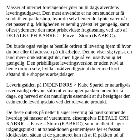
Masser af internet foretagender yder nu til dags alverdens
leveringsudgaver. Den mest anvendte er nu om stunder at få
sendt til en pakkeshop, hvor du selv henter de købte varer når
det passer dig. Muligheden er nemlig yderst let gængelig, samt
oftest ydermere den mest prisbevidste fragtløsning ved køb af
DETALE CPH KABRIC – Farve – Storm (KABRIC).
Du burde også vælge at bestille ordren til levering hjem til hvor
du bor eller til adressen på dit arbejde. Denne viser sig typisk en
tand mere omkostningsfuld, men lige så vel usædvanlig let
gængelig. Den prisbilligste leveringsversion er uden tvivl at
hente ordren selv, hvilket nødvendiggør at du er med kort
afstand til e-shoppens arbejdslager.
Leveringstiden på INDENDØRS > Kabe Spartel er naturligvis
usædvanlig relevant såfremt vi mangler pakken inden for få
dage, og herved er det naturligvis essentielt at du besigtiger den
estimerede leveringsdato ved det relevante produkt.
De fleste outlets på nettet tilsiger levering på næstkommende
hverdag på masser af varenumre, eksempelvis DETALE CPH
KABRIC – Farve – Storm (KABRIC), som imidlertid tager
udgangspunkt i at transaktionen gennemføres før et fastsat
klokkeslæt, sådan at de garanteret kan nå at få pakken ud af