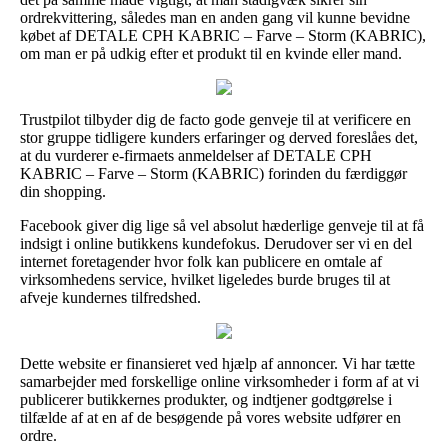
ordrekvittering, således man en anden gang vil kunne bevidne
købet af DETALE CPH KABRIC – Farve – Storm (KABRIC),
om man er på udkig efter et produkt til en kvinde eller mand.
Trustpilot tilbyder dig de facto gode genveje til at verificere en
stor gruppe tidligere kunders erfaringer og derved foreslåes det,
at du vurderer e-firmaets anmeldelser af DETALE CPH
KABRIC – Farve – Storm (KABRIC) forinden du færdiggør
din shopping.
Facebook giver dig lige så vel absolut hæderlige genveje til at få
indsigt i online butikkens kundefokus. Derudover ser vi en del
internet foretagender hvor folk kan publicere en omtale af
virksomhedens service, hvilket ligeledes burde bruges til at
afveje kundernes tilfredshed.
Dette website er finansieret ved hjælp af annoncer. Vi har tætte
samarbejder med forskellige online virksomheder i form af at vi
publicerer butikkernes produkter, og indtjener godtgørelse i
tilfælde af at en af de besøgende på vores website udfører en
ordre.