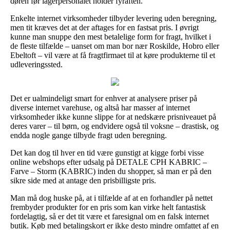
døren før lagerpersonalet holder fyraften.
Enkelte internet virksomheder tilbyder levering uden beregning,
men tit kræves det at der aftages for en fastsat pris. I øvrigt
kunne man snuppe den mest betalelige form for fragt, hvilket i
de fleste tilfælde – uanset om man bor nær Roskilde, Hobro eller
Ebeltoft – vil være at få fragtfirmaet til at køre produkterne til et
udleveringssted.
Det er ualmindeligt smart for enhver at analysere priser på
diverse internet varehuse, og altså har masser af internet
virksomheder ikke kunne slippe for at nedskære prisniveauet på
deres varer – til børn, og endvidere også til voksne – drastisk, og
endda nogle gange tilbyde fragt uden beregning.
Det kan dog til hver en tid være gunstigt at kigge forbi visse
online webshops efter udsalg på DETALE CPH KABRIC –
Farve – Storm (KABRIC) inden du shopper, så man er på den
sikre side med at antage den prisbilligste pris.
Man må dog huske på, at i tilfælde af at en forhandler på nettet
frembyder produkter for en pris som kan virke helt fantastisk
fordelagtig, så er det tit være et faresignal om en falsk internet
butik. Køb med betalingskort er ikke desto mindre omfattet af en