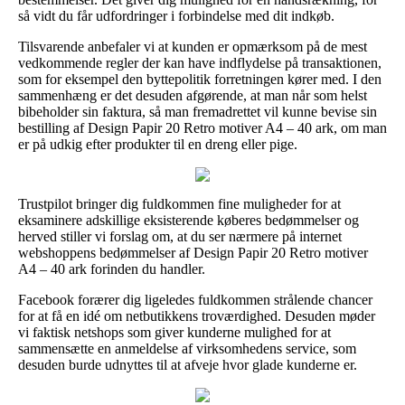
så vidt du får udfordringer i forbindelse med dit indkøb.
Tilsvarende anbefaler vi at kunden er opmærksom på de mest
vedkommende regler der kan have indflydelse på transaktionen,
som for eksempel den byttepolitik forretningen kører med. I den
sammenhæng er det desuden afgørende, at man når som helst
bibeholder sin faktura, så man fremadrettet vil kunne bevise sin
bestilling af Design Papir 20 Retro motiver A4 – 40 ark, om man
er på udkig efter produkter til en dreng eller pige.
Trustpilot bringer dig fuldkommen fine muligheder for at
eksaminere adskillige eksisterende køberes bedømmelser og
herved stiller vi forslag om, at du ser nærmere på internet
webshoppens bedømmelser af Design Papir 20 Retro motiver
A4 – 40 ark forinden du handler.
Facebook forærer dig ligeledes fuldkommen strålende chancer
for at få en idé om netbutikkens troværdighed. Desuden møder
vi faktisk netshops som giver kunderne mulighed for at
sammensætte en anmeldelse af virksomhedens service, som
desuden burde udnyttes til at afveje hvor glade kunderne er.