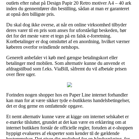
outlets efter rabat på Design Papir 20 Retro motiver A4 – 40 ark
inden du gennemfører din bestilling, sådan at man er garanteret
at opnå den billigste pris.
Du skal dog ikke overse, at når en online virksomhed tilbyder
deres varer til en pris som anses for uforståeligt beskeden, bør
det for det meste være et tegn på en falsk e-forretning.
Kortbetalinger er dog omsluttet af en anordning, hvilket værner
køberen overfor svindlende netshops.
Generelt anbefaler vi køb med gængse betalingskort eller
betalinger med mobilen. Som alternativ kunne du anvende et
afdragstilbud som f.eks. ViaBill, såfremt du vil afbetale prisen
over flere uger.
Forinden nogen shopper hos en Paper Line internet forhandler
kan man for at være sikker tyde e-butikkens handelsbetingelser,
det er dog gerne en omfattende opgave.
Et nemt alternativ kunne være at kigge om internet selskabet er
e-mærke tilsluttet, grundet at det kan være en erklæring om at
internet butikken forstår de officielle regler, foruden at e-shoppen
hyppigt evalueres af eksperter som kender til de gældende
bestemmelser. Det giver dig mulighed for en håndsrækning, for