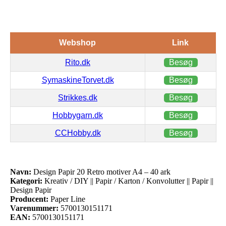
Webshop
Link
Rito.dk
Besøg
SymaskineTorvet.dk
Besøg
Strikkes.dk
Besøg
Hobbygarn.dk
Besøg
CCHobby.dk
Besøg
Navn:
Design Papir 20 Retro motiver A4 – 40 ark
Kategori:
Kreativ / DIY || Papir / Karton / Konvolutter || Papir ||
Design Papir
Producent:
Paper Line
Varenummer:
5700130151171
EAN:
5700130151171