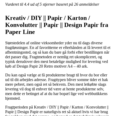
Vurderet til
4.4
ud af 5 stjerner baseret på
26
anmeldelser
Kreativ / DIY || Papir / Karton /
Konvolutter || Papir || Design Papir fra
Paper Line
Størstedelen af online virksomheder yder nu til dags diverse
fragtløsninger. En af favoritterne er efterhånden at få leveret til et
afhentningssted, og så kan du bare gå forbi efter bestillingen når
det passer dig. Fragtmetoden er nemlig ret ukompliceret, og
typisk derudover den mest betalelige mulighed for levering ved
køb af Design Papir 20 Retro motiver A4 – 40 ark.
Du kan også vælge at få produkterne bragt til hvor du bor eller
ud til dit arbejdes adresse. Fragttypen bliver somme tider et hak
mere pebret, men også ret så bekvem. Den mest letkøbte slags
levering vil dog til enhver tid være at hente produkterne selv,
men dette er betinget af at du har bopæl lige ved webbutikkens
hjemsted.
Fragtperioden på Kreativ / DIY || Papir / Karton / Konvolutter ||
Papir || Design Papir er naturligvis ret så aktuel hvis vi har brug