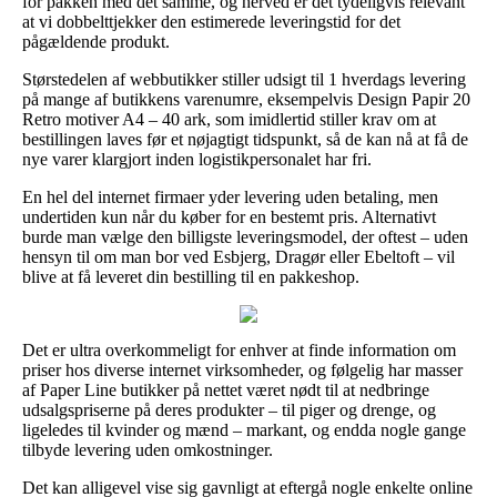
for pakken med det samme, og herved er det tydeligvis relevant
at vi dobbelttjekker den estimerede leveringstid for det
pågældende produkt.
Størstedelen af webbutikker stiller udsigt til 1 hverdags levering
på mange af butikkens varenumre, eksempelvis Design Papir 20
Retro motiver A4 – 40 ark, som imidlertid stiller krav om at
bestillingen laves før et nøjagtigt tidspunkt, så de kan nå at få de
nye varer klargjort inden logistikpersonalet har fri.
En hel del internet firmaer yder levering uden betaling, men
undertiden kun når du køber for en bestemt pris. Alternativt
burde man vælge den billigste leveringsmodel, der oftest – uden
hensyn til om man bor ved Esbjerg, Dragør eller Ebeltoft – vil
blive at få leveret din bestilling til en pakkeshop.
Det er ultra overkommeligt for enhver at finde information om
priser hos diverse internet virksomheder, og følgelig har masser
af Paper Line butikker på nettet været nødt til at nedbringe
udsalgspriserne på deres produkter – til piger og drenge, og
ligeledes til kvinder og mænd – markant, og endda nogle gange
tilbyde levering uden omkostninger.
Det kan alligevel vise sig gavnligt at eftergå nogle enkelte online