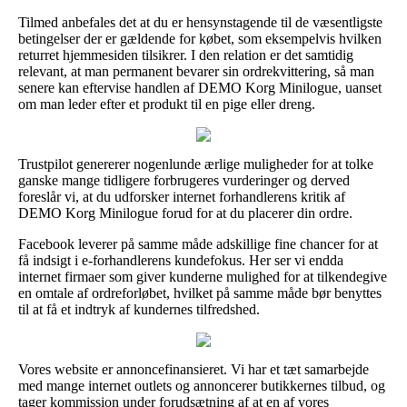
Tilmed anbefales det at du er hensynstagende til de væsentligste
betingelser der er gældende for købet, som eksempelvis hvilken
returret hjemmesiden tilsikrer. I den relation er det samtidig
relevant, at man permanent bevarer sin ordrekvittering, så man
senere kan eftervise handlen af DEMO Korg Minilogue, uanset
om man leder efter et produkt til en pige eller dreng.
Trustpilot genererer nogenlunde ærlige muligheder for at tolke
ganske mange tidligere forbrugeres vurderinger og derved
foreslår vi, at du udforsker internet forhandlerens kritik af
DEMO Korg Minilogue forud for at du placerer din ordre.
Facebook leverer på samme måde adskillige fine chancer for at
få indsigt i e-forhandlerens kundefokus. Her ser vi endda
internet firmaer som giver kunderne mulighed for at tilkendegive
en omtale af ordreforløbet, hvilket på samme måde bør benyttes
til at få et indtryk af kundernes tilfredshed.
Vores website er annoncefinansieret. Vi har et tæt samarbejde
med mange internet outlets og annoncerer butikkernes tilbud, og
tager kommission under forudsætning af at en af vores