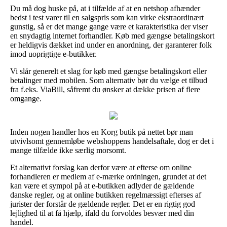
Du må dog huske på, at i tilfælde af at en netshop afhænder
bedst i test varer til en salgspris som kan virke ekstraordinært
gunstig, så er det mange gange være et karakteristika der viser
en snydagtig internet forhandler. Køb med gængse betalingskort
er heldigvis dækket ind under en anordning, der garanterer folk
imod uoprigtige e-butikker.
Vi slår generelt et slag for køb med gængse betalingskort eller
betalinger med mobilen. Som alternativ bør du vælge et tilbud
fra f.eks. ViaBill, såfremt du ønsker at dække prisen af flere
omgange.
Inden nogen handler hos en Korg butik på nettet bør man
utvivlsomt gennemløbe webshoppens handelsaftale, dog er det i
mange tilfælde ikke særlig morsomt.
Et alternativt forslag kan derfor være at efterse om online
forhandleren er medlem af e-mærke ordningen, grundet at det
kan være et sympol på at e-butikken adlyder de gældende
danske regler, og at online butikken regelmæssigt efterses af
jurister der forstår de gældende regler. Det er en rigtig god
lejlighed til at få hjælp, ifald du forvoldes besvær med din
handel.