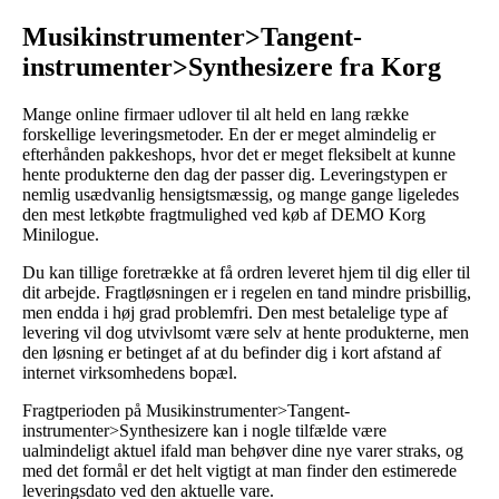
Musikinstrumenter>Tangent-
instrumenter>Synthesizere fra Korg
Mange online firmaer udlover til alt held en lang række
forskellige leveringsmetoder. En der er meget almindelig er
efterhånden pakkeshops, hvor det er meget fleksibelt at kunne
hente produkterne den dag der passer dig. Leveringstypen er
nemlig usædvanlig hensigtsmæssig, og mange gange ligeledes
den mest letkøbte fragtmulighed ved køb af DEMO Korg
Minilogue.
Du kan tillige foretrække at få ordren leveret hjem til dig eller til
dit arbejde. Fragtløsningen er i regelen en tand mindre prisbillig,
men endda i høj grad problemfri. Den mest betalelige type af
levering vil dog utvivlsomt være selv at hente produkterne, men
den løsning er betinget af at du befinder dig i kort afstand af
internet virksomhedens bopæl.
Fragtperioden på Musikinstrumenter>Tangent-
instrumenter>Synthesizere kan i nogle tilfælde være
ualmindeligt aktuel ifald man behøver dine nye varer straks, og
med det formål er det helt vigtigt at man finder den estimerede
leveringsdato ved den aktuelle vare.