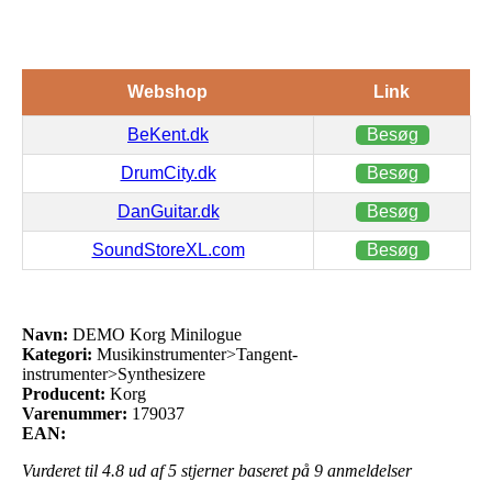
Webshop
Link
BeKent.dk
Besøg
DrumCity.dk
Besøg
DanGuitar.dk
Besøg
SoundStoreXL.com
Besøg
Navn:
DEMO Korg Minilogue
Kategori:
Musikinstrumenter>Tangent-
instrumenter>Synthesizere
Producent:
Korg
Varenummer:
179037
EAN:
Vurderet til
4.8
ud af 5 stjerner baseret på
9
anmeldelser