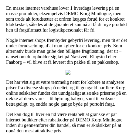
En masse internet varehuse lover 1 hverdags levering på en
masse produkter, eksempelvis DEMO Korg Minilogue, men
som trods alt forudsætter at ordren lægges forud for et konkret
klokkeslæt, således at de garanteret kan nå at få dit nye produkt
hen til fragtfirmaet før logistikpersonalet får fri.
Nogle internet shops frembyder gebyrfri levering, men tit er det
under forudsætning af at man køber for en konkret pris. Som
alternativ burde man gribe den billigste fragtløsning, der tit –
uanset om du opholder sig tæt på Næstved, Ringsted eller
Faaborg – vil blive at få leveret din pakke til en pakkeshop.
Det har vist sig at være temmelig nemt for købere at analysere
priser fra diverse shops på nettet, og til gengæld har flere Korg
online selskaber fundet det uundgåeligt at sænke priserne på en
række af deres varer – til børn og babyer, samt til voksne –
betragteligt, og endda nogle gange byde på portofri fragt.
Det kan dog til hver en tid være rentabelt at granske et par
internet butikker efter rabatkoder på DEMO Korg Minilogue
inden du gennemfører din handel, så man er skråsikker på at
opnå den mest attraktive pris.