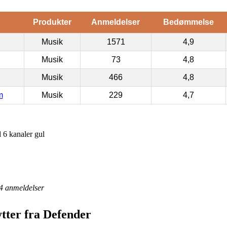
Produkter
Anmeldelser
Bedømmelse
Musik
1571
4,9
Musik
73
4,8
Musik
466
4,8
m
Musik
229
4,7
6 kanaler gul
4
anmeldelser
tter fra Defender