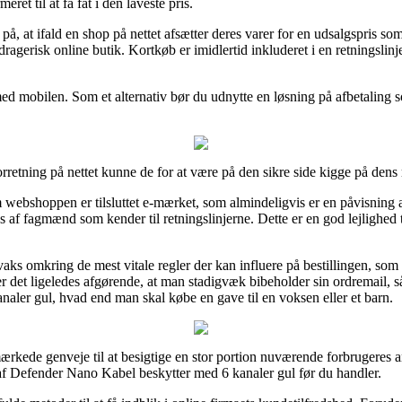
ret til at få fat i den laveste pris.
at ifald en shop på nettet afsætter deres varer for en udsalgspris som
dragerisk online butik. Kortkøb er imidlertid inkluderet i en retningslin
med mobilen. Som et alternativ bør du udnytte en løsning på afbetaling 
retning på nettet kunne de for at være på den sikre side kigge på dens 
 webshoppen er tilsluttet e-mærket, som almindeligvis er en påvisning af
eres af fagmænd som kender til retningslinjerne. Dette er en god lejlighe
aks omkring de mest vitale regler der kan influere på bestillingen, so
 er det ligeledes afgørende, at man stadigvæk bibeholder sin ordremail, 
aler gul, hvad end man skal købe en gave til en voksen eller et barn.
ærkede genveje til at besigtige en stor portion nuværende forbrugeres a
k af Defender Nano Kabel beskytter med 6 kanaler gul før du handler.