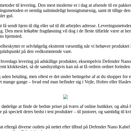
toder til levering. Den mest moderne er i dag at afsende til en pakkeshop
ringsmetoden er nemlig ualmindeligt hensigtsmæssig, samt tit tillige den
er gul.
at få sendt hjem til dig eller ud til dit arbejdes adresse. Leveringsmetode
 Den mest letkøbte fragtløsning vil dog i de fleste tilfælde være at hen
ens hjemsted.
beskytter er selvfølgelig ekstremt væsentlig når vi behøver produktet li
ringstidspunkt på den vedkommende vare.
 hverdags levering på adskillige produkter, eksempelvis Defender Nano 
estemt klokkeslæt, så de sandsynligvis kan nå at få ordren ordnet forinden
ng uden betaling, men oftest er det under betingelse af at du shopper fo
ket mange gange – hvad end man befinder sig i Vejle, Hobro eller Haslev 
 dødelige at finde de bedste priser på tværs af online butikker, og alts
på specielt deres bedst i test produkter – til juniorer, og samtidig til 
 at eftergå diverse outlets på nettet efter tilbud på Defender Nano Kabe