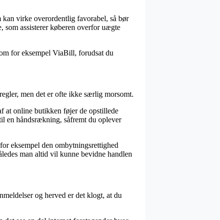
 kan virke overordentlig favorabel, så bør
je, som assisterer køberen overfor uægte
som for eksempel ViaBill, forudsat du
regler, men det er ofte ikke særlig morsomt.
 at online butikken føjer de opstillede
d til en håndsrækning, såfremt du oplever
m for eksempel den ombytningsrettighed
således man altid vil kunne bevidne handlen
nmeldelser og herved er det klogt, at du