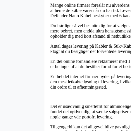
Mange online firmaer foreslår nu alverdens me
at hente de købte varer når du har tid. Leve
Defender Nano Kabel beskytter med 6 kanal
Du bør lige så vel beslutte dig for at vælge 
mere pebret, men endda ultra hensigtsmæssig.
opholder dig med kort afstand til netbutikk
Antal dages levering på Kabler & Stik>Kabel
klogt at du besigtiger det forventede leve
En del online forhandlere reklamerer med 1
er betinget af at du bestiller forud for et b
En hel del internet firmaer byder på leveri
den mest letkøbte løsning til levering, hvil
din ordre til et afhentningssted.
Det er usædvanlig smertefrit for almindelige
fundet det nødvendigt at sænke salgspriserne 
nogle gange yde portofri levering.
Til gengæld kan det alligevel blive gavnligt