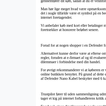
gennemfører dit køb, sådan at du er velinforme
Man bør lige meget hvad være opmærksom på, 
det i nogle tilfælde være et symbol på en be
internet foretagender.
Vi anbefaler køb med kort eller betalinger 
foretrækker at honorere beløbet senere.
Forud for at nogen shopper i en Defender for
Alternativet kunne derfor være at efterse om
regler, foruden at e-firmaet af og til evalu
dilemmaer i forbindelse med din handel.
For øvrigt rekommanderer vi at køberen er v
online butikken benytter. På grund af dette
af Defender Nano Kabel beskytter med 6 kan
Trustpilot fører til uden sammenligning udm
tager et kig på internet forhandlerens kriti