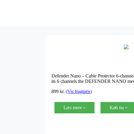
Defender Nano – Cable Protector 6-channelsT
its 6 channels the DEFENDER NANO meets a
899
kr.
(Vis fragtpris)
Læs mere »
Køb nu »