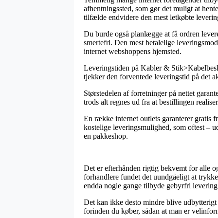
afhentningssted, som gør det muligt at hente
tilfælde endvidere den mest letkøbte leve
Du burde også planlægge at få ordren leveret
smertefri. Den mest betalelige leveringsmode
internet webshoppens hjemsted.
Leveringstiden på Kabler & Stik>Kabelbeskyt
tjekker den forventede leveringstid på det a
Størstedelen af forretninger på nettet gar
trods alt regnes ud fra at bestillingen realise
En række internet outlets garanterer gratis f
kostelige leveringsmulighed, som oftest – ud
en pakkeshop.
Det er efterhånden rigtig bekvemt for alle o
forhandlere fundet det uundgåeligt at trykke
endda nogle gange tilbyde gebyrfri levering
Det kan ikke desto mindre blive udbytterig
forinden du køber, sådan at man er velinforme