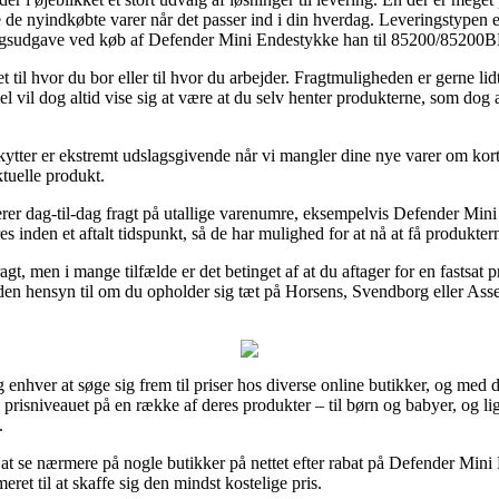
 de nyindkøbte varer når det passer ind i din hverdag. Leveringstypen e
ringsudgave ved køb af Defender Mini Endestykke han til 85200/85200
 til hvor du bor eller til hvor du arbejder. Fragtmuligheden er gerne lid
l vil dog altid vise sig at være at du selv henter produkterne, som dog 
ter er ekstremt udslagsgivende når vi mangler dine nye varer om kort ti
ktuelle produkt.
anterer dag-til-dag fragt på utallige varenumre, eksempelvis Defender 
res inden et aftalt tidspunkt, så de har mulighed for at nå at få produkterne
ragt, men i mange tilfælde er det betinget af at du aftager for en fastsat
en hensyn til om du opholder sig tæt på Horsens, Svendborg eller Assens 
g enhver at søge sig frem til priser hos diverse online butikker, og med 
 prisniveauet på en række af deres produkter – til børn og babyer, og lig
.
t at se nærmere på nogle butikker på nettet efter rabat på Defender M
ret til at skaffe sig den mindst kostelige pris.