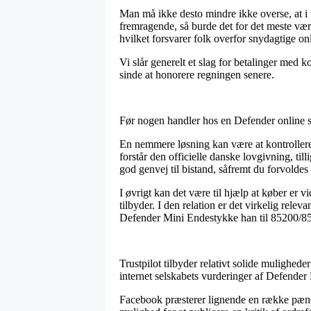
Man må ikke desto mindre ikke overse, at i ti
fremragende, så burde det for det meste væ
hvilket forsvarer folk overfor snydagtige o
Vi slår generelt et slag for betalinger med k
sinde at honorere regningen senere.
Før nogen handler hos en Defender online s
En nemmere løsning kan være at kontrollere 
forstår den officielle danske lovgivning, ti
god genvej til bistand, såfremt du forvold
I øvrigt kan det være til hjælp at køber er v
tilbyder. I den relation er det virkelig rel
Defender Mini Endestykke han til 85200/852
Trustpilot tilbyder relativt solide mulighede
internet selskabets vurderinger af Defender
Facebook præsterer lignende en række pæne c