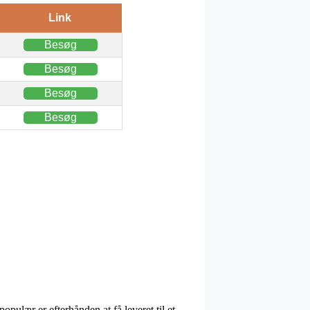
Link
Besøg
Besøg
Besøg
Besøg
opulær er efterhånden at få leveret til et