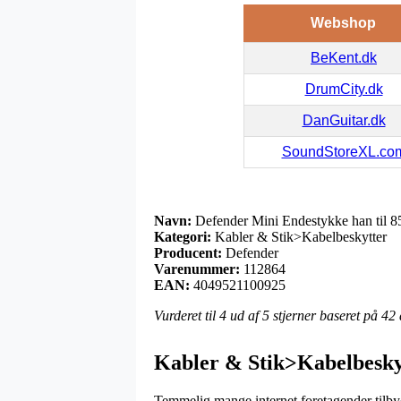
Webshop
BeKent.dk
DrumCity.dk
DanGuitar.dk
SoundStoreXL.co
Navn:
Defender Mini Endestykke han til
Kategori:
Kabler & Stik>Kabelbeskytter
Producent:
Defender
Varenummer:
112864
EAN:
4049521100925
Vurderet til
4
ud af 5 stjerner baseret på
42
Kabler & Stik>Kabelbesky
Temmelig mange internet foretagender tilbyder