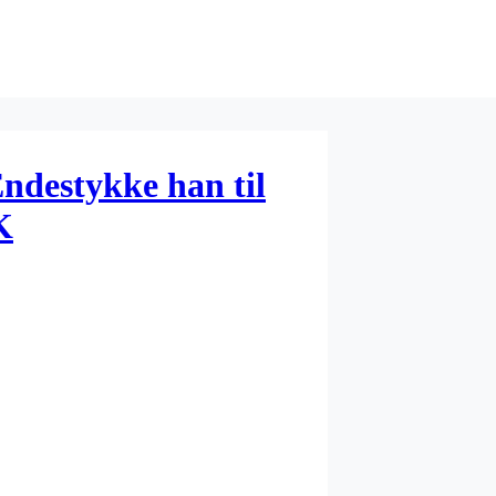
ndestykke han til
K