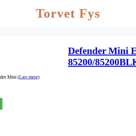
Torvet Fys
Defender Mini E
85200/85200BL
nder Mini
(Læs mere)