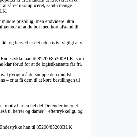
r altså ret ukompliceret, samt i mange
BLK.
t mindre prisbillig, men endvidere ultra
afhænger af at du bor med kort afstand til
d, og herved er det uden tvivl vigtigt at vi
Mini Endestykke han til 85200/85200BLK, som
 klar forud for at de logistikansatte får fri.
 pris. I øvrigt må du snuppe den mindst
– er at få dem til at køre bestillingen til
det motiv har en hel del Defender internet
eså til herrer og damer – eftertrykkeligt, og
ini Endestykke han til 85200/85200BLK