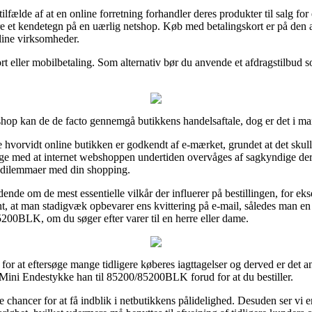
lfælde af at en online forretning forhandler deres produkter til salg for 
re et kendetegn på en uærlig netshop. Køb med betalingskort er på den
nline virksomheder.
ort eller mobilbetaling. Som alternativ bør du anvende et afdragstilbud s
hop kan de de facto gennemgå butikkens handelsaftale, dog er det i man
hvorvidt online butikken er godkendt af e-mærket, grundet at det skull
llige med at internet webshoppen undertiden overvåges af sagkyndige der 
es dilemmaer med din shopping.
idende om de mest essentielle vilkår der influerer på bestillingen, for ek
evant, at man stadigvæk opbevarer ens kvittering på e-mail, således man e
00BLK, om du søger efter varer til en herre eller dame.
r for at eftersøge mange tidligere køberes iagttagelser og derved er det a
 Mini Endestykke han til 85200/85200BLK forud for at du bestiller.
hancer for at få indblik i netbutikkens pålidelighed. Desuden ser vi e