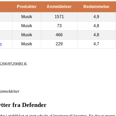
Produkter
Anmeldelser
Bedømmelse
Musik
1571
4,9
Musik
73
4,8
Musik
466
4,8
m
Musik
229
4,7
 85200/85200BLK
anmeldelser
tter fra Defender
 i øjeblikket et stort udvalg af løsninger til levering. En der er meget p