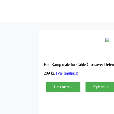
End Ramp male for Cable Crossover Defe
289
kr.
(Vis fragtpris)
Læs mere »
Køb nu »