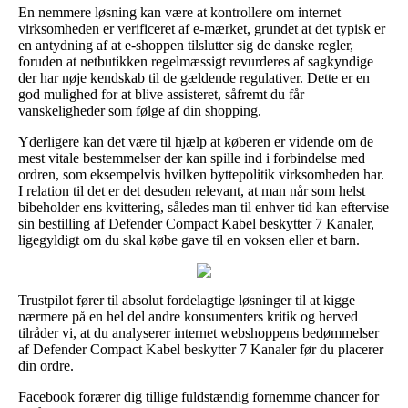
En nemmere løsning kan være at kontrollere om internet
virksomheden er verificeret af e-mærket, grundet at det typisk er
en antydning af at e-shoppen tilslutter sig de danske regler,
foruden at netbutikken regelmæssigt revurderes af sagkyndige
der har nøje kendskab til de gældende regulativer. Dette er en
god mulighed for at blive assisteret, såfremt du får
vanskeligheder som følge af din shopping.
Yderligere kan det være til hjælp at køberen er vidende om de
mest vitale bestemmelser der kan spille ind i forbindelse med
ordren, som eksempelvis hvilken byttepolitik virksomheden har.
I relation til det er det desuden relevant, at man når som helst
bibeholder ens kvittering, således man til enhver tid kan eftervise
sin bestilling af Defender Compact Kabel beskytter 7 Kanaler,
ligegyldigt om du skal købe gave til en voksen eller et barn.
Trustpilot fører til absolut fordelagtige løsninger til at kigge
nærmere på en hel del andre konsumenters kritik og herved
tilråder vi, at du analyserer internet webshoppens bedømmelser
af Defender Compact Kabel beskytter 7 Kanaler før du placerer
din ordre.
Facebook forærer dig tillige fuldstændig fornemme chancer for