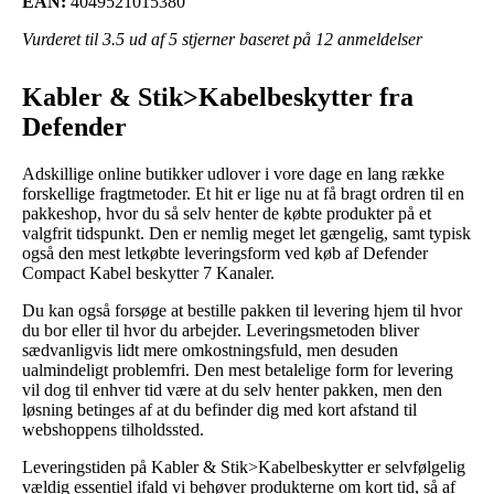
EAN:
4049521015380
Vurderet til
3.5
ud af 5 stjerner baseret på
12
anmeldelser
Kabler & Stik>Kabelbeskytter fra
Defender
Adskillige online butikker udlover i vore dage en lang række
forskellige fragtmetoder. Et hit er lige nu at få bragt ordren til en
pakkeshop, hvor du så selv henter de købte produkter på et
valgfrit tidspunkt. Den er nemlig meget let gængelig, samt typisk
også den mest letkøbte leveringsform ved køb af Defender
Compact Kabel beskytter 7 Kanaler.
Du kan også forsøge at bestille pakken til levering hjem til hvor
du bor eller til hvor du arbejder. Leveringsmetoden bliver
sædvanligvis lidt mere omkostningsfuld, men desuden
ualmindeligt problemfri. Den mest betalelige form for levering
vil dog til enhver tid være at du selv henter pakken, men den
løsning betinges af at du befinder dig med kort afstand til
webshoppens tilholdssted.
Leveringstiden på Kabler & Stik>Kabelbeskytter er selvfølgelig
vældig essentiel ifald vi behøver produkterne om kort tid, så af