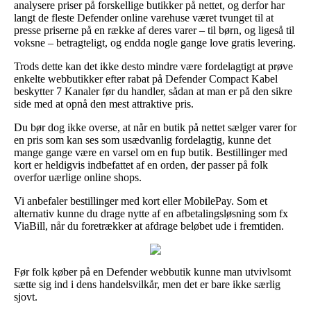
analysere priser på forskellige butikker på nettet, og derfor har
langt de fleste Defender online varehuse været tvunget til at
presse priserne på en række af deres varer – til børn, og ligeså til
voksne – betragteligt, og endda nogle gange love gratis levering.
Trods dette kan det ikke desto mindre være fordelagtigt at prøve
enkelte webbutikker efter rabat på Defender Compact Kabel
beskytter 7 Kanaler før du handler, sådan at man er på den sikre
side med at opnå den mest attraktive pris.
Du bør dog ikke overse, at når en butik på nettet sælger varer for
en pris som kan ses som usædvanlig fordelagtig, kunne det
mange gange være en varsel om en fup butik. Bestillinger med
kort er heldigvis indbefattet af en orden, der passer på folk
overfor uærlige online shops.
Vi anbefaler bestillinger med kort eller MobilePay. Som et
alternativ kunne du drage nytte af en afbetalingsløsning som fx
ViaBill, når du foretrækker at afdrage beløbet ude i fremtiden.
Før folk køber på en Defender webbutik kunne man utvivlsomt
sætte sig ind i dens handelsvilkår, men det er bare ikke særlig
sjovt.