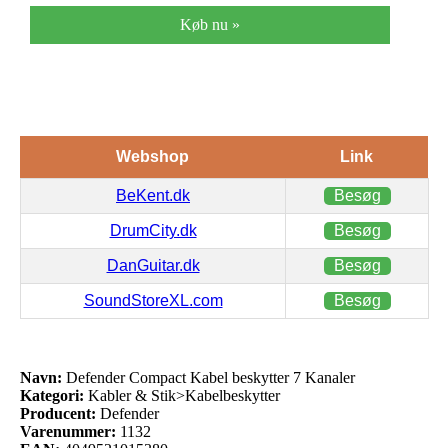
Køb nu »
Webshop
Link
BeKent.dk
Besøg
DrumCity.dk
Besøg
DanGuitar.dk
Besøg
SoundStoreXL.com
Besøg
Navn:
Defender Compact Kabel beskytter 7 Kanaler
Kategori:
Kabler & Stik>Kabelbeskytter
Producent:
Defender
Varenummer:
1132