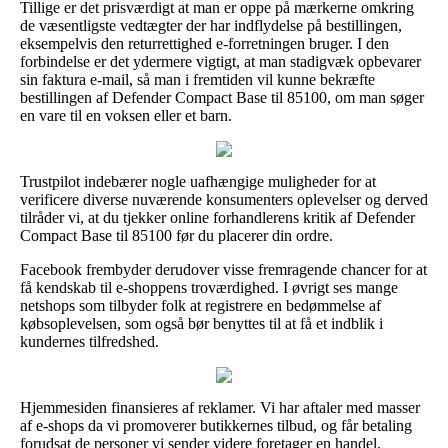
Tillige er det prisværdigt at man er oppe på mærkerne omkring
de væsentligste vedtægter der har indflydelse på bestillingen,
eksempelvis den returrettighed e-forretningen bruger. I den
forbindelse er det ydermere vigtigt, at man stadigvæk opbevarer
sin faktura e-mail, så man i fremtiden vil kunne bekræfte
bestillingen af Defender Compact Base til 85100, om man søger
en vare til en voksen eller et barn.
Trustpilot indebærer nogle uafhængige muligheder for at
verificere diverse nuværende konsumenters oplevelser og derved
tilråder vi, at du tjekker online forhandlerens kritik af Defender
Compact Base til 85100 før du placerer din ordre.
Facebook frembyder derudover visse fremragende chancer for at
få kendskab til e-shoppens troværdighed. I øvrigt ses mange
netshops som tilbyder folk at registrere en bedømmelse af
købsoplevelsen, som også bør benyttes til at få et indblik i
kundernes tilfredshed.
Hjemmesiden finansieres af reklamer. Vi har aftaler med masser
af e-shops da vi promoverer butikkernes tilbud, og får betaling
forudsat de personer vi sender videre foretager en handel.