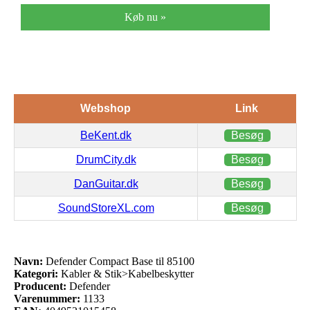
Køb nu »
Webshop
Link
BeKent.dk
Besøg
DrumCity.dk
Besøg
DanGuitar.dk
Besøg
SoundStoreXL.com
Besøg
Navn:
Defender Compact Base til 85100
Kategori:
Kabler & Stik>Kabelbeskytter
Producent:
Defender
Varenummer:
1133