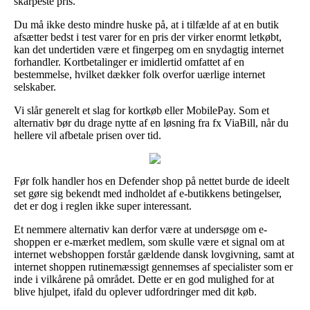
skarpeste pris.
Du må ikke desto mindre huske på, at i tilfælde af at en butik
afsætter bedst i test varer for en pris der virker enormt letkøbt,
kan det undertiden være et fingerpeg om en snydagtig internet
forhandler. Kortbetalinger er imidlertid omfattet af en
bestemmelse, hvilket dækker folk overfor uærlige internet
selskaber.
Vi slår generelt et slag for kortkøb eller MobilePay. Som et
alternativ bør du drage nytte af en løsning fra fx ViaBill, når du
hellere vil afbetale prisen over tid.
Før folk handler hos en Defender shop på nettet burde de ideelt
set gøre sig bekendt med indholdet af e-butikkens betingelser,
det er dog i reglen ikke super interessant.
Et nemmere alternativ kan derfor være at undersøge om e-
shoppen er e-mærket medlem, som skulle være et signal om at
internet webshoppen forstår gældende dansk lovgivning, samt at
internet shoppen rutinemæssigt gennemses af specialister som er
inde i vilkårene på området. Dette er en god mulighed for at
blive hjulpet, ifald du oplever udfordringer med dit køb.