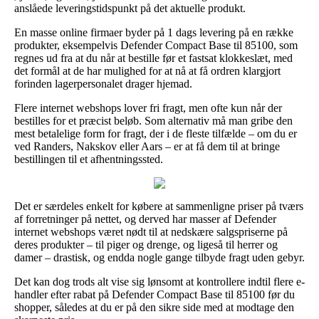
anslåede leveringstidspunkt på det aktuelle produkt.
En masse online firmaer byder på 1 dags levering på en række
produkter, eksempelvis Defender Compact Base til 85100, som
regnes ud fra at du når at bestille før et fastsat klokkeslæt, med
det formål at de har mulighed for at nå at få ordren klargjort
forinden lagerpersonalet drager hjemad.
Flere internet webshops lover fri fragt, men ofte kun når der
bestilles for et præcist beløb. Som alternativ må man gribe den
mest betalelige form for fragt, der i de fleste tilfælde – om du er
ved Randers, Nakskov eller Aars – er at få dem til at bringe
bestillingen til et afhentningssted.
Det er særdeles enkelt for købere at sammenligne priser på tværs
af forretninger på nettet, og derved har masser af Defender
internet webshops været nødt til at nedskære salgspriserne på
deres produkter – til piger og drenge, og ligeså til herrer og
damer – drastisk, og endda nogle gange tilbyde fragt uden gebyr.
Det kan dog trods alt vise sig lønsomt at kontrollere indtil flere e-
handler efter rabat på Defender Compact Base til 85100 før du
shopper, således at du er på den sikre side med at modtage den