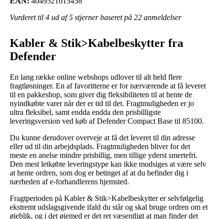
EAN:
4049521015458
Vurderet til
4
ud af 5 stjerner baseret på
22
anmeldelser
Kabler & Stik>Kabelbeskytter fra
Defender
En lang række online webshops udlover til alt held flere
fragtløsninger. En af favoritterne er for nærværende at få leveret
til en pakkeshop, som giver dig fleksibiliteten til at hente de
nyindkøbte varer når der er tid til det. Fragtmuligheden er jo
ultra fleksibel, samt endda endda den prisbilligste
leveringsversion ved køb af Defender Compact Base til 85100.
Du kunne derudover overveje at få det leveret til din adresse
eller ud til din arbejdsplads. Fragtmuligheden bliver for det
meste en anelse mindre prisbillig, men tillige yderst smertefri.
Den mest letkøbte leveringstype kan ikke modsiges at være selv
at hente ordren, som dog er betinget af at du befinder dig i
nærheden af e-forhandlerens hjemsted.
Fragtperioden på Kabler & Stik>Kabelbeskytter er selvfølgelig
ekstremt udslagsgivende ifald du står og skal bruge ordren om et
øjeblik, og i det øjemed er det ret væsentligt at man finder det