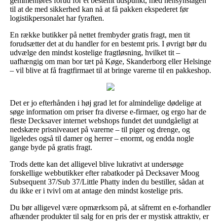
gemmenføres forud for et bestemt tidspunkt, med hensynstagen
til at de med sikkerhed kan nå at få pakken ekspederet før
logistikpersonalet har fyraften.
En række butikker på nettet frembyder gratis fragt, men tit
forudsætter det at du handler for en bestemt pris. I øvrigt bør du
udvælge den mindst kostelige fragtløsning, hvilket tit –
uafhængig om man bor tæt på Køge, Skanderborg eller Helsinge
– vil blive at få fragtfirmaet til at bringe varerne til en pakkeshop.
Det er jo efterhånden i høj grad let for almindelige dødelige at
søge information om priser fra diverse e-firmaer, og ergo har de
fleste Decksaver internet webshops fundet det uundgåeligt at
nedskære prisniveauet på varerne – til piger og drenge, og
ligeledes også til damer og herrer – enormt, og endda nogle
gange byde på gratis fragt.
Trods dette kan det alligevel blive lukrativt at undersøge
forskellige webbutikker efter rabatkoder på Decksaver Moog
Subsequent 37/Sub 37/Little Phatty inden du bestiller, sådan at
du ikke er i tvivl om at antage den mindst kostelige pris.
Du bør alligevel være opmærksom på, at såfremt en e-forhandler
afhænder produkter til salg for en pris der er mystisk attraktiv, er