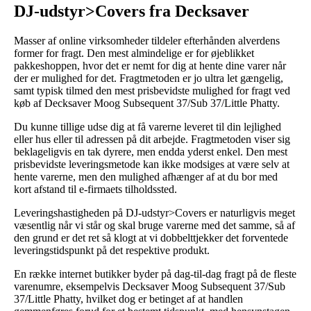
DJ-udstyr>Covers fra Decksaver
Masser af online virksomheder tildeler efterhånden alverdens
former for fragt. Den mest almindelige er for øjeblikket
pakkeshoppen, hvor det er nemt for dig at hente dine varer når
der er mulighed for det. Fragtmetoden er jo ultra let gængelig,
samt typisk tilmed den mest prisbevidste mulighed for fragt ved
køb af Decksaver Moog Subsequent 37/Sub 37/Little Phatty.
Du kunne tillige udse dig at få varerne leveret til din lejlighed
eller hus eller til adressen på dit arbejde. Fragtmetoden viser sig
beklageligvis en tak dyrere, men endda yderst enkel. Den mest
prisbevidste leveringsmetode kan ikke modsiges at være selv at
hente varerne, men den mulighed afhænger af at du bor med
kort afstand til e-firmaets tilholdssted.
Leveringshastigheden på DJ-udstyr>Covers er naturligvis meget
væsentlig når vi står og skal bruge varerne med det samme, så af
den grund er det ret så klogt at vi dobbelttjekker det forventede
leveringstidspunkt på det respektive produkt.
En række internet butikker byder på dag-til-dag fragt på de fleste
varenumre, eksempelvis Decksaver Moog Subsequent 37/Sub
37/Little Phatty, hvilket dog er betinget af at handlen