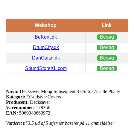
Webshop
Link
BeKent.dk
Besøg
DrumCity.dk
Besøg
DanGuitar.dk
Besøg
SoundStoreXL.com
Besøg
Navn:
Decksaver Moog Subsequent 37/Sub 37/Little Phatty
Kategori:
DJ-udstyr>Covers
Producent:
Decksaver
Varenummer:
178356
EAN:
5060348660972
Vurderet til
3.5
ud af 5 stjerner baseret på
11
anmeldelser