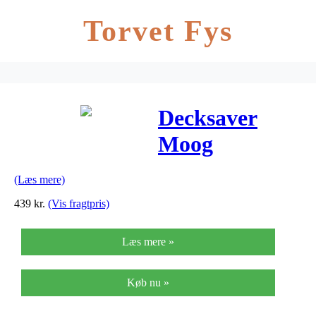
Torvet Fys
Decksaver
Moog
Subsequent
(Læs mere)
37/Sub
439
kr.
(Vis fragtpris)
37/Little
Læs mere »
Phatty
Køb nu »