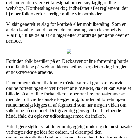
det undertiden være et faresignal om en snydagtig online
webshop. Kortbetalinger er dog indbefattet af et reglement, der
hjælper folk overfor uærlige online virksomheder.
Vi slår generelt et slag for kortkøb eller mobilbetaling. Som en
anden løsning kan du anvende en løsning som eksempelvis
ViaBill, i tilfælde af at du higer efter at afdrage pengene over en
periode.
Forinden folk bestiller på en Decksaver online forretning burde
man faktisk se på webbutikkens betingelser, det er dog i reglen
et tidskrævende arbejde.
Et nemmere alternativ kunne måske være at granske hvorvidt
online forretningen er verificeret af e-mærket, da det kan være et
billede på at online forhandleren opererer i overensstemmelse
med den officielle danske lovgivning, foruden at forretningen
rutinemæssigt kigges til af fagmænd som har megen viden om
vilkårene på området. Det giver dig genvej til en hjælpende
hånd, ifald du oplever udfordringer med dit indkøb.
Yderligere støtter vi at du er omhyggelig omkring de mest basale
vedtægter der gælder for ordren, til eksempel den
ombytningsrettighed online shoppen benytter. I den forbindelse