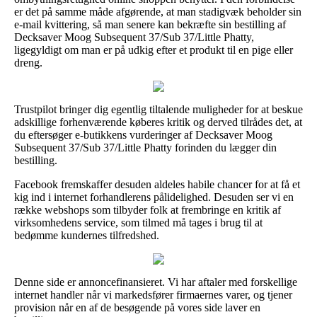
er det på samme måde afgørende, at man stadigvæk beholder sin
e-mail kvittering, så man senere kan bekræfte sin bestilling af
Decksaver Moog Subsequent 37/Sub 37/Little Phatty,
ligegyldigt om man er på udkig efter et produkt til en pige eller
dreng.
Trustpilot bringer dig egentlig tiltalende muligheder for at beskue
adskillige forhenværende køberes kritik og derved tilrådes det, at
du eftersøger e-butikkens vurderinger af Decksaver Moog
Subsequent 37/Sub 37/Little Phatty forinden du lægger din
bestilling.
Facebook fremskaffer desuden aldeles habile chancer for at få et
kig ind i internet forhandlerens pålidelighed. Desuden ser vi en
række webshops som tilbyder folk at frembringe en kritik af
virksomhedens service, som tilmed må tages i brug til at
bedømme kundernes tilfredshed.
Denne side er annoncefinansieret. Vi har aftaler med forskellige
internet handler når vi markedsfører firmaernes varer, og tjener
provision når en af de besøgende på vores side laver en