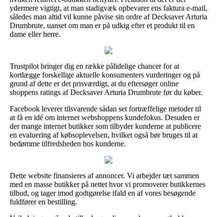
ydermere vigtigt, at man stadigvæk opbevarer ens faktura e-mail,
således man altid vil kunne påvise sin ordre af Decksaver Arturia
Drumbrute, uanset om man er på udkig efter et produkt til en
dame eller herre.
Trustpilot bringer dig en række pålidelige chancer for at
kortlægge forskellige aktuelle konsumenters vurderinger og på
grund af dette er det prisværdigt, at du eftersøger online
shoppens ratings af Decksaver Arturia Drumbrute før du køber.
Facebook leverer tilsvarende sådan set fortræffelige metoder til
at få en idé om internet webshoppens kundefokus. Desuden er
der mange internet butikker som tilbyder kunderne at publicere
en evaluering af købsoplevelsen, hvilket også bør bruges til at
bedømme tilfredsheden hos kunderne.
Dette website finansieres af annoncer. Vi arbejder tæt sammen
med en masse butikker på nettet hvor vi promoverer butikkernes
tilbud, og tager imod godtgørelse ifald en af vores besøgende
fuldfører en bestilling.