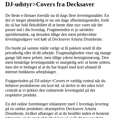
DJ-udstyr>Covers fra Decksaver
De fleste e-firmaer foreslår nu til dags flere leveringsmåder. En
der er meget almindelig er nu om dage afhentningssteder, fordi
du så har fuld fleksibilitet til at hente dine nye varer når det
passer ind i din hverdag. Fragtmetoden er jo særdeles
uproblematisk, og desuden tillige den mest prisbevidste
leveringsudgave ved køb af Decksaver Arturia Drumbrute.
Du burde på samme måde vælge at få pakken sendt til din
privatbolig eller til dit arbejde. Fragtmuligheden viser sig mange
gange lidt mere pebret, men tillige yderst hensigtsmæssig. Den
mest betalelige leveringsmåde er unægtelig selv at hente ordren,
men det er betinget af at du har bopæl med kort afstand til
internet butikkens arbejdslager.
Fragtperioden på DJ-udstyr>Covers er vældig central når du
behøver produkterne om kort tid, så derfor er det uden tvivl
centralt at vi tjekker den estimerede leveringstid på det
respektive produkt.
En del online forretninger reklamerer med 1 hverdags levering
på en række produkter, eksempelvis Decksaver Arturia
Drumbrute, hvilket afhænger af at du bestiller inden et bestemt