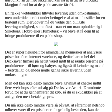
tidspunkt, så de med sikkerhed kan nå at få dit nye produkt
klargjort forud for at de pakkeansatte får fri.
En række webbutikker tilbyder levering uden omkostninger,
men undertiden er det under betingelse af at man bestiller for en
bestemt sum. Derudover må du vælge den billigste
leveringsmulighed, som oftest – uanset om man opholder sig i
Silkeborg, Hobro eller Humlebæk – vil blive at få dem til at
bringe produkterne til en pakkeshop.
Det er super fleksibelt for almindelige mennesker at analysere
priser hos flere internet varehuse, og derfor har en hel del
Decksaver firmaer på nettet været nødt til at sænke priserne på
produkterne – til børn og babyer, og ligeså til kvinder og mænd
– betydeligt, og endda nogle gange sikre levering uden
omkostninger.
Men det kan ikke desto mindre blive gavnligt at checke indtil
flere webshops efter udsalg på Decksaver Arturia Drumbrute
forud for at du gennemfører dit køb, så du er skudsikker på at
antage den mest betalelige pris.
Du må ikke desto mindre være så påvagt, at såfremt en netshop
udlover varer til en pris der er ubegribelig beskeden, kan det tit