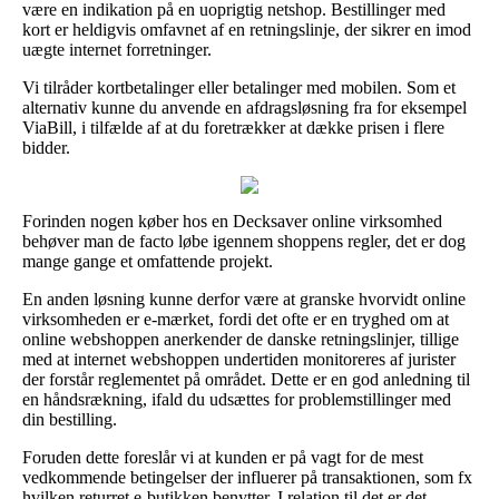
være en indikation på en uoprigtig netshop. Bestillinger med
kort er heldigvis omfavnet af en retningslinje, der sikrer en imod
uægte internet forretninger.
Vi tilråder kortbetalinger eller betalinger med mobilen. Som et
alternativ kunne du anvende en afdragsløsning fra for eksempel
ViaBill, i tilfælde af at du foretrækker at dække prisen i flere
bidder.
Forinden nogen køber hos en Decksaver online virksomhed
behøver man de facto løbe igennem shoppens regler, det er dog
mange gange et omfattende projekt.
En anden løsning kunne derfor være at granske hvorvidt online
virksomheden er e-mærket, fordi det ofte er en tryghed om at
online webshoppen anerkender de danske retningslinjer, tillige
med at internet webshoppen undertiden monitoreres af jurister
der forstår reglementet på området. Dette er en god anledning til
en håndsrækning, ifald du udsættes for problemstillinger med
din bestilling.
Foruden dette foreslår vi at kunden er på vagt for de mest
vedkommende betingelser der influerer på transaktionen, som fx
hvilken returret e-butikken benytter. I relation til det er det