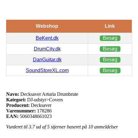
Webshop
Link
BeKent.dk
Besøg
DrumCity.dk
Besøg
DanGuitar.dk
Besøg
SoundStoreXL.com
Besøg
Navn:
Decksaver Arturia Drumbrute
Kategori:
DJ-udstyr>Covers
Producent:
Decksaver
Varenummer:
178286
EAN:
5060348661023
Vurderet til
3.7
ud af 5 stjerner baseret på
10
anmeldelser