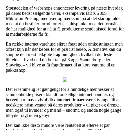
Størstedelen af webshops annoncerer levering på næste hverdag
på deres bedst sælgende varer, eksempelvis DBX 286S
Mikrofon Preamp, men vær opmærksom på at det står og falder
med at du bestiller forud for et fast tidspunkt, med det formål at
de har mulighed for at nå at få produkterne sendt afsted forud for
at medarbejderne får fri.
En række internet varehuse sikrer fragt uden omkostninger, men
oftest kun når der købes for et præcist beløb. Alternativt kan du
snuppe den mest letkøbte fragtmulighed, hvilket i de fleste
tilfælde – hvad end du bor tæt på Køge, Sønderborg eller
Støvring – vil blive at få fragtfirmaet til at køre varerne til en
pakkeshop.
Det er temmelig let gængeligt for almindelige mennesker at
sammenholde priser i blandt forskellige internet handler, og
herved har massevis af dbx internet firmaer været tvunget til at
nedskære prisniveauet på deres produkter – til piger og drenge,
men også til kvinder og mænd – enormt, og endda nogle gange
tilbyde fragt uden gebyr.
Det kan ikke desto mindre være rentabelt at efterse et par