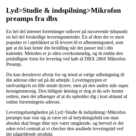
Lyd>Studie & indspilning>Mikrofon
preamps fra dbx
En hel del internet forretninger udlover på nuværende tidspunkt
en hel del forskellige leveringsmetoder. En af dem der er mest
populær er i øjeblikket at få leveret til et afhentningssted, som
gør at du kan hente din bestilling når det passer ind i din
kalender. Metoden er jo ultra overkommelig, og tit endda den
prisbilligste form for levering ved køb af DBX 286S Mikrofon
Preamp.
Du kan derudover afveje for og imod at vælge udbringning til
din adresse eller ud på dit arbejde. Leveringstypen er
sædvanligvis en lille smule dyrere, men på den anden side super
hensigtsmæssig. Den billigste løsning er dog at du selv henter
ordren, men det afhænger af at du opholder dig i kort afstand af
online forretningens adresse.
Leveringshastigheden på Lyd>Studie & indspilning>Mikrofon
preamps kan vise sig at være ret så betydningsfuld om man
absolut skal bruge dine nye varer omgående, og herved er det
uden tvivl centralt at vi checker den anslåede leveringstid ved
det pågældende produkt.