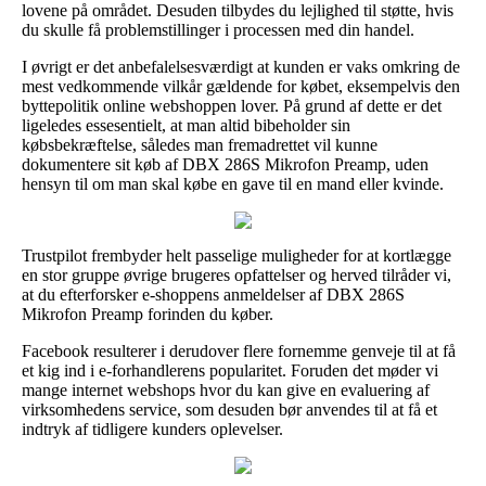
lovene på området. Desuden tilbydes du lejlighed til støtte, hvis
du skulle få problemstillinger i processen med din handel.
I øvrigt er det anbefalelsesværdigt at kunden er vaks omkring de
mest vedkommende vilkår gældende for købet, eksempelvis den
byttepolitik online webshoppen lover. På grund af dette er det
ligeledes essesentielt, at man altid bibeholder sin
købsbekræftelse, således man fremadrettet vil kunne
dokumentere sit køb af DBX 286S Mikrofon Preamp, uden
hensyn til om man skal købe en gave til en mand eller kvinde.
Trustpilot frembyder helt passelige muligheder for at kortlægge
en stor gruppe øvrige brugeres opfattelser og herved tilråder vi,
at du efterforsker e-shoppens anmeldelser af DBX 286S
Mikrofon Preamp forinden du køber.
Facebook resulterer i derudover flere fornemme genveje til at få
et kig ind i e-forhandlerens popularitet. Foruden det møder vi
mange internet webshops hvor du kan give en evaluering af
virksomhedens service, som desuden bør anvendes til at få et
indtryk af tidligere kunders oplevelser.