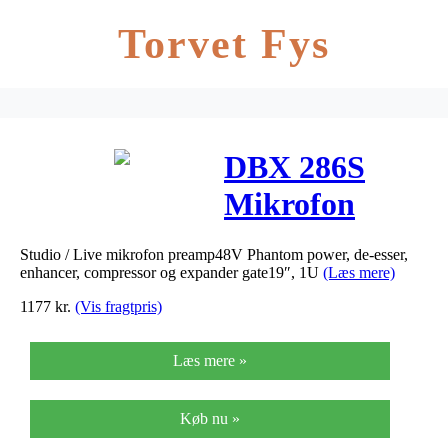
Torvet Fys
DBX 286S
Mikrofon
Preamp
Studio / Live mikrofon preamp48V Phantom power, de-esser,
enhancer, compressor og expander gate19″, 1U
(Læs mere)
1177
kr.
(Vis fragtpris)
Læs mere »
Køb nu »