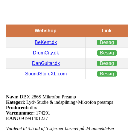
Webshop
Link
BeKent.dk
Besøg
DrumCity.dk
Besøg
DanGuitar.dk
Besøg
SoundStoreXL.com
Besøg
Navn:
DBX 286S Mikrofon Preamp
Kategori:
Lyd>Studie & indspilning>Mikrofon preamps
Producent:
dbx
Varenummer:
174291
EAN:
691991401237
Vurderet til
3.5
ud af 5 stjerner baseret på
24
anmeldelser