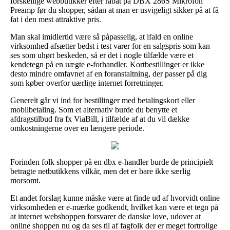
forskellige webbutikker efter rabat på DBX 286S Mikrofon
Preamp før du shopper, sådan at man er usvigeligt sikker på at få
fat i den mest attraktive pris.
Man skal imidlertid være så påpasselig, at ifald en online
virksomhed afsætter bedst i test varer for en salgspris som kan
ses som uhørt beskeden, så er det i nogle tilfælde være et
kendetegn på en uægte e-forhandler. Kortbestillinger er ikke
desto mindre omfavnet af en foranstaltning, der passer på dig
som køber overfor uærlige internet forretninger.
Generelt går vi ind for bestillinger med betalingskort eller
mobilbetaling. Som et alternativ burde du benytte et
afdragstilbud fra fx ViaBill, i tilfælde af at du vil dække
omkostningerne over en længere periode.
Forinden folk shopper på en dbx e-handler burde de principielt
betragte netbutikkens vilkår, men det er bare ikke særlig
morsomt.
Et andet forslag kunne måske være at finde ud af hvorvidt online
virksomheden er e-mærke godkendt, hvilket kan være et tegn på
at internet webshoppen forsvarer de danske love, udover at
online shoppen nu og da ses til af fagfolk der er meget fortrolige