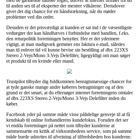
med de gældende danske regler, udover at internet firmaet fra tid
til anden ses til af eksperter der mestrer vilkårene. Derudover
giver det dig chance for en håndsrækning, når du møder
problemer ved din ordre.
Desuden er det prisværdigt at kunden er sat ind i de væsentligste
vedtægter der kan håndhæves i forbindelse med handlen, f.eks.
den returpolitik forretningen benytter. Her er det ydermere
vigtigt, at man stadigvæk gemmer ens faktura e-mail, således
man til enhver tid vil kunne bevise sin bestilling af dbx 223XS
Stereo 2-Vejs/Mono 3-Vejs Delefilter, ligegyldigt om man søger
et produkt til en kvinde eller mand.
Trustpilot tilbyder dig fuldkommen hensigtsmæssige chancer for
at tyde ganske mange andre køberes betragtninger og af den
grund er det smart, at du eftersøger internet forretningens omtaler
af dbx 223XS Stereo 2-Vejs/Mono 3-Vejs Delefilter inden du
køber.
Facebook yder på samme måde visse pålidelige genveje til at få
kendskab til online forhandlerens kundefokus. Foruden det ser
vi endda forretninger på nettet som tilbyder kunderne at
sammensætte en kritik af virksomhedens service, som på samme
måde burde udnyttes til afvejning af tilfredsheden hos kunderne.