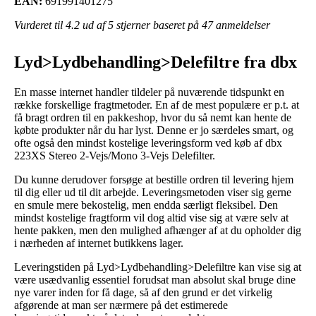
EAN:
691991401275
Vurderet til
4.2
ud af 5 stjerner baseret på
47
anmeldelser
Lyd>Lydbehandling>Delefiltre fra dbx
En masse internet handler tildeler på nuværende tidspunkt en
række forskellige fragtmetoder. En af de mest populære er p.t. at
få bragt ordren til en pakkeshop, hvor du så nemt kan hente de
købte produkter når du har lyst. Denne er jo særdeles smart, og
ofte også den mindst kostelige leveringsform ved køb af dbx
223XS Stereo 2-Vejs/Mono 3-Vejs Delefilter.
Du kunne derudover forsøge at bestille ordren til levering hjem
til dig eller ud til dit arbejde. Leveringsmetoden viser sig gerne
en smule mere bekostelig, men endda særligt fleksibel. Den
mindst kostelige fragtform vil dog altid vise sig at være selv at
hente pakken, men den mulighed afhænger af at du opholder dig
i nærheden af internet butikkens lager.
Leveringstiden på Lyd>Lydbehandling>Delefiltre kan vise sig at
være usædvanlig essentiel forudsat man absolut skal bruge dine
nye varer inden for få dage, så af den grund er det virkelig
afgørende at man ser nærmere på det estimerede