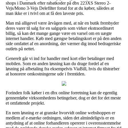
shops i Danmark efter rabatkoder på dbx 223XS Stereo 2-
Vejs/Mono 3-Vejs Delefilter forud for at du køber, således at
man ikke er i tvivl om at få den laveste pris.
Man må alligevel være årvågen med, at når en butik frembyder
deres varer til salg for en salgspris som virker ekstraordinært
billig, så kan det mange gange være en varsel om en uægte
internet handler. Køb med gængse betalingskort er på den anden
side omfattet af en anordning, der værner dig imod bedrageriske
outlets på nettet.
Generelt går vi ind for handler med kort eller betalinger med
mobilen. Som en anden løsning kan du drage fordel af en
løsning på afbetaling fra eksempelvis ViaBill, hvis du tilstræber
at honorere omkostningerne ude i fremtiden.
Forinden folk køber i en dbx online forretning kan de egentlig
gennemløbe virksomhedens betingelser, dog er det for det meste
et omfattende projekt.
En nem løsning er at granske hvorvidt online webshoppen er
medlem af e-mærke ordningen, siden det almindeligvis er en
antydning af at online forhandleren opererer i overensstemmelse