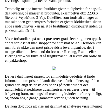
leveringstidspunkt på det relevante produkt.
Temmelig mange internet butikker giver muligheden for dag-til-
dag levering på masser af produkter, eksempelvis dbx 223XS
Stereo 2-Vejs/Mono 3-Vejs Delefilter, som trods alt antager at
transaktionen gennemføres forinden et givent klokkeslæt, sådan
at de sandsynligvis kan nå at få bestillingen distribueret inden de
pakkeansatte får fri.
Visse forhandlere på nettet præsterer gratis levering, men typisk
er det forudsat at man shopper for et fastsat beløb. Desuden kan
man foretrække den mest prisbevidste leveringsmåde, der i
mange tilfælde – hvad end du bor nær Herning, Rønne eller
Bjerringbro – vil blive at få fragtfirmaet til at levere din ordre til
en pakkeshop.
Det er i dag meget simpelt for almindelige dødelige at finde
information om priser i blandt diverse e-forhandlere, og af den
grund har langt de fleste dbx shops på nettet fundet det
uundgåeligt at nedskære udsalgspriserne på deres varer – til
babyer og børn, men også til mænd og kvinder – eftertrykkeligt,
og endda nogle gange garantere levering uden betaling.
Det kan dog trods alt vise sig gavnligt at analysere visse internet