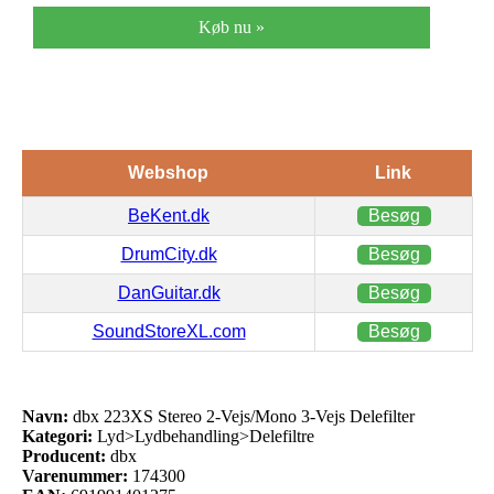
Køb nu »
Webshop
Link
BeKent.dk
Besøg
DrumCity.dk
Besøg
DanGuitar.dk
Besøg
SoundStoreXL.com
Besøg
Navn:
dbx 223XS Stereo 2-Vejs/Mono 3-Vejs Delefilter
Kategori:
Lyd>Lydbehandling>Delefiltre
Producent:
dbx
Varenummer:
174300