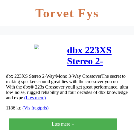
Torvet Fys
dbx 223XS
Stereo 2-
Vejs/Mono 3-
dbx 223XS Stereo 2-Way/Mono 3-Way CrossoverThe secret to
Vejs Delefilter
making speakers sound great lies with the crossover you use.
With the dbx® 223s Crossover youll get great performance, ultra
low-noise, rugged reliability and four decades of dbx knowledge
and expe
(Læs mere)
1186
kr.
(Vis fragtpris)
Læs mere »