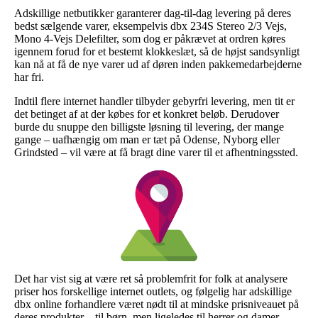
Adskillige netbutikker garanterer dag-til-dag levering på deres
bedst sælgende varer, eksempelvis dbx 234S Stereo 2/3 Vejs,
Mono 4-Vejs Delefilter, som dog er påkrævet at ordren køres
igennem forud for et bestemt klokkeslæt, så de højst sandsynligt
kan nå at få de nye varer ud af døren inden pakkemedarbejderne
har fri.
Indtil flere internet handler tilbyder gebyrfri levering, men tit er
det betinget af at der købes for et konkret beløb. Derudover
burde du snuppe den billigste løsning til levering, der mange
gange – uafhængig om man er tæt på Odense, Nyborg eller
Grindsted – vil være at få bragt dine varer til et afhentningssted.
Det har vist sig at være ret så problemfrit for folk at analysere
priser hos forskellige internet outlets, og følgelig har adskillige
dbx online forhandlere været nødt til at mindske prisniveauet på
deres produkter – til børn, men ligeledes til herrer og damer –