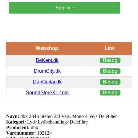
Køb nu »
Webshop
Link
BeKent.dk
Besøg
DrumCity.dk
Besøg
DanGuitar.dk
Besøg
SoundStoreXL.com
Besøg
Navn:
dbx 234S Stereo 2/3 Vejs, Mono 4-Vejs Delefilter
Kategori:
Lyd>Lydbehandling>Delefiltre
Producent:
dbx
Varenummer:
102124