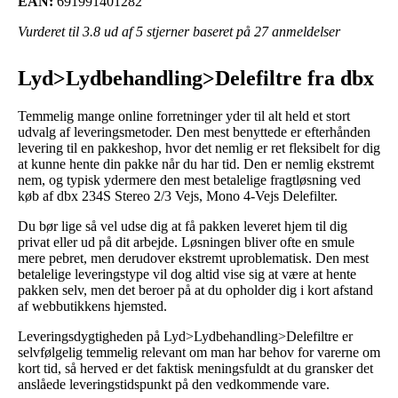
EAN:
691991401282
Vurderet til
3.8
ud af 5 stjerner baseret på
27
anmeldelser
Lyd>Lydbehandling>Delefiltre fra dbx
Temmelig mange online forretninger yder til alt held et stort
udvalg af leveringsmetoder. Den mest benyttede er efterhånden
levering til en pakkeshop, hvor det nemlig er ret fleksibelt for dig
at kunne hente din pakke når du har tid. Den er nemlig ekstremt
nem, og typisk ydermere den mest betalelige fragtløsning ved
køb af dbx 234S Stereo 2/3 Vejs, Mono 4-Vejs Delefilter.
Du bør lige så vel udse dig at få pakken leveret hjem til dig
privat eller ud på dit arbejde. Løsningen bliver ofte en smule
mere pebret, men derudover ekstremt uproblematisk. Den mest
betalelige leveringstype vil dog altid vise sig at være at hente
pakken selv, men det beroer på at du opholder dig i kort afstand
af webbutikkens hjemsted.
Leveringsdygtigheden på Lyd>Lydbehandling>Delefiltre er
selvfølgelig temmelig relevant om man har behov for varerne om
kort tid, så herved er det faktisk meningsfuldt at du gransker det
anslåede leveringstidspunkt på den vedkommende vare.