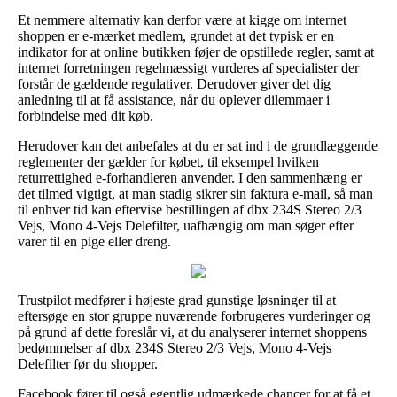
Et nemmere alternativ kan derfor være at kigge om internet
shoppen er e-mærket medlem, grundet at det typisk er en
indikator for at online butikken føjer de opstillede regler, samt at
internet forretningen regelmæssigt vurderes af specialister der
forstår de gældende regulativer. Derudover giver det dig
anledning til at få assistance, når du oplever dilemmaer i
forbindelse med dit køb.
Herudover kan det anbefales at du er sat ind i de grundlæggende
reglementer der gælder for købet, til eksempel hvilken
returrettighed e-forhandleren anvender. I den sammenhæng er
det tilmed vigtigt, at man stadig sikrer sin faktura e-mail, så man
til enhver tid kan eftervise bestillingen af dbx 234S Stereo 2/3
Vejs, Mono 4-Vejs Delefilter, uafhængig om man søger efter
varer til en pige eller dreng.
Trustpilot medfører i højeste grad gunstige løsninger til at
eftersøge en stor gruppe nuværende forbrugeres vurderinger og
på grund af dette foreslår vi, at du analyserer internet shoppens
bedømmelser af dbx 234S Stereo 2/3 Vejs, Mono 4-Vejs
Delefilter før du shopper.
Facebook fører til også egentlig udmærkede chancer for at få et