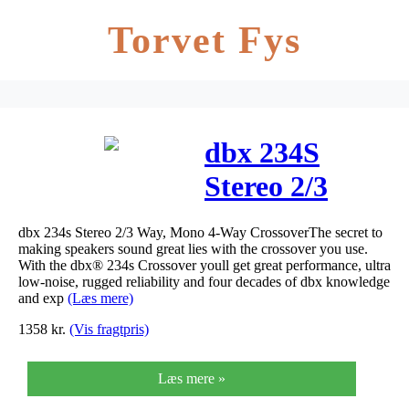
Torvet Fys
dbx 234S
Stereo 2/3
Vejs, Mono 4-
dbx 234s Stereo 2/3 Way, Mono 4-Way CrossoverThe secret to
Vejs Delefilter
making speakers sound great lies with the crossover you use.
With the dbx® 234s Crossover youll get great performance, ultra
low-noise, rugged reliability and four decades of dbx knowledge
and exp
(Læs mere)
1358
kr.
(Vis fragtpris)
Læs mere »