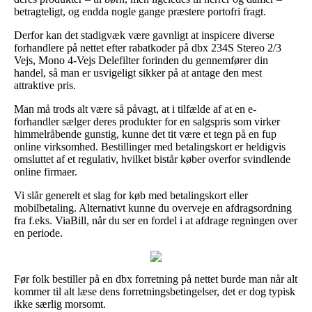
betragteligt, og endda nogle gange præstere portofri fragt.
Derfor kan det stadigvæk være gavnligt at inspicere diverse
forhandlere på nettet efter rabatkoder på dbx 234S Stereo 2/3
Vejs, Mono 4-Vejs Delefilter forinden du gennemfører din
handel, så man er usvigeligt sikker på at antage den mest
attraktive pris.
Man må trods alt være så påvagt, at i tilfælde af at en e-
forhandler sælger deres produkter for en salgspris som virker
himmelråbende gunstig, kunne det tit være et tegn på en fup
online virksomhed. Bestillinger med betalingskort er heldigvis
omsluttet af et regulativ, hvilket bistår køber overfor svindlende
online firmaer.
Vi slår generelt et slag for køb med betalingskort eller
mobilbetaling. Alternativt kunne du overveje en afdragsordning
fra f.eks. ViaBill, når du ser en fordel i at afdrage regningen over
en periode.
Før folk bestiller på en dbx forretning på nettet burde man når alt
kommer til alt læse dens forretningsbetingelser, det er dog typisk
ikke særlig morsomt.