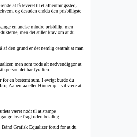
nde at få leveret til et afhentningssted,
g bekvem, og desuden endda den prisbilligste
 gange en anelse mindre prisbillig, men
odukterne, men det stiller krav om at du
 af den grund er det nemlig centralt at man
alizer, men som trods alt nødvendiggør at
tikpersonalet har fyraften.
 for en bestemt sum. I øvrigt burde du
bro, Aabenraa eller Hinnerup – vil være at
tlets været nødt til at stampe
e gange love fragt uden betaling.
31 Bånd Grafisk Equalizer forud for at du