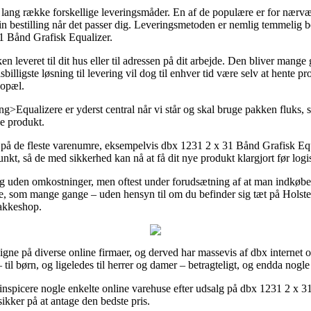
n lang række forskellige leveringsmåder. En af de populære er for nærvære
nte din bestilling når det passer dig. Leveringsmetoden er nemlig temmeli
1 Bånd Grafisk Equalizer.
en leveret til dit hus eller til adressen på dit arbejde. Den bliver mange
lligste løsning til levering vil dog til enhver tid være selv at hente pr
bopæl.
qualizere er yderst central når vi står og skal bruge pakken fluks, så
ve produkt.
 på de fleste varenumre, eksempelvis dbx 1231 2 x 31 Bånd Grafisk Equ
nkt, så de med sikkerhed kan nå at få dit nye produkt klargjort før logis
ng uden omkostninger, men oftest under forudsætning af at man indkøber
e, som mange gange – uden hensyn til om du befinder sig tæt på Holste
pakkeshop.
igne på diverse online firmaer, og derved har massevis af dbx internet ou
 til børn, og ligeledes til herrer og damer – betragteligt, og endda nogl
at inspicere nogle enkelte online varehuse efter udsalg på dbx 1231 2 x 
ikker på at antage den bedste pris.