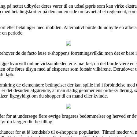
ing på nettet udbyder deres varer til en udsalgspris som kan virke ekstr
b med betalingskort er på den anden side omfavnet af et reglement, so
d kort eller betalinger med mobilen. Alternativt burde du udnytte en afbe
 en periode.
ehøver de de facto læse e-shoppens forretningsvilkår, men det er bare i
igge hvorvidt online virksomheden er e-mærket, da det burde være en 
ken ofte føres tilsyn med af eksperter som forstår vilkårene. Derudover t
dit køb.
omkring de elementære betingelser der kan spille ind i forbindelse med t
e er det desuden afgørende, at man stadig gemmer ens ordrekvittering, 
er, ligegyldigt om du shopper til en mand eller kvinde.
eder for at undersøge flere øvrige brugeres bedømmelser og herved er de
ør du lægger din bestilling.
ancer for at få kendskab til e-shoppens popularitet. Tilmed møder vi 