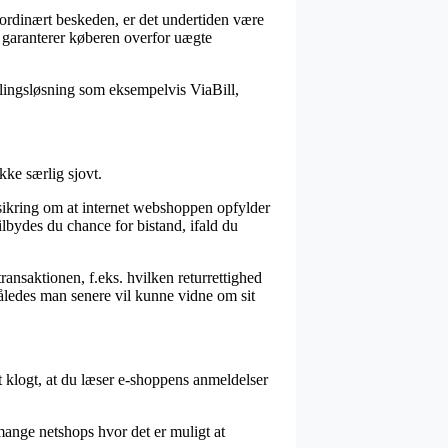
aordinært beskeden, er det undertiden være
m garanterer køberen overfor uægte
talingsløsning som eksempelvis ViaBill,
kke særlig sjovt.
sikring om at internet webshoppen opfylder
ilbydes du chance for bistand, ifald du
ransaktionen, f.eks. hvilken returrettighed
således man senere vil kunne vidne om sit
t klogt, at du læser e-shoppens anmeldelser
mange netshops hvor det er muligt at