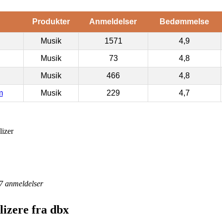
Produkter
Anmeldelser
Bedømmelse
Musik
1571
4,9
Musik
73
4,8
Musik
466
4,8
m
Musik
229
4,7
izer
7
anmeldelser
izere fra dbx