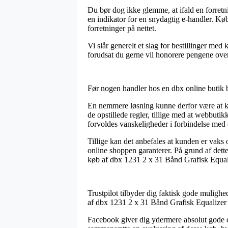
Du bør dog ikke glemme, at ifald en forretn
en indikator for en snydagtig e-handler. Kø
forretninger på nettet.
Vi slår generelt et slag for bestillinger me
forudsat du gerne vil honorere pengene over
Før nogen handler hos en dbx online butik b
En nemmere løsning kunne derfor være at k
de opstillede regler, tillige med at webbutik
forvoldes vanskeligheder i forbindelse med 
Tillige kan det anbefales at kunden er vaks 
online shoppen garanterer. På grund af dett
køb af dbx 1231 2 x 31 Bånd Grafisk Equaliz
Trustpilot tilbyder dig faktisk gode muligh
af dbx 1231 2 x 31 Bånd Grafisk Equalizer f
Facebook giver dig ydermere absolut gode ch