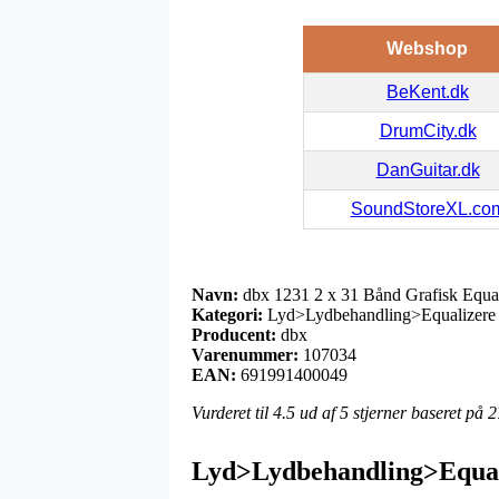
Webshop
BeKent.dk
DrumCity.dk
DanGuitar.dk
SoundStoreXL.co
Navn:
dbx 1231 2 x 31 Bånd Grafisk Equal
Kategori:
Lyd>Lydbehandling>Equalizere
Producent:
dbx
Varenummer:
107034
EAN:
691991400049
Vurderet til
4.5
ud af 5 stjerner baseret på
2
Lyd>Lydbehandling>Equal