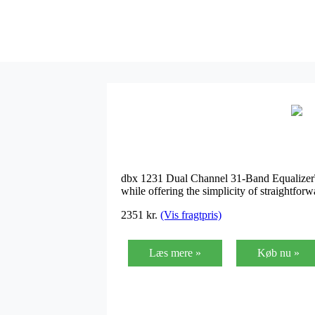
dbx 1231 Dual Channel 31-Band EqualizerT
while offering the simplicity of straightfor
2351
kr.
(Vis fragtpris)
Læs mere »
Køb nu »