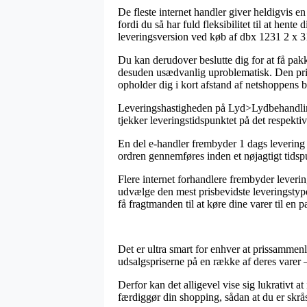
De fleste internet handler giver heldigvis e
fordi du så har fuld fleksibilitet til at he
leveringsversion ved køb af dbx 1231 2 x 3
Du kan derudover beslutte dig for at få pakk
desuden usædvanlig uproblematisk. Den prisbi
opholder dig i kort afstand af netshoppens 
Leveringshastigheden på Lyd>Lydbehandling>E
tjekker leveringstidspunktet på det respekti
En del e-handler frembyder 1 dags levering
ordren gennemføres inden et nøjagtigt tidspu
Flere internet forhandlere frembyder leveri
udvælge den mest prisbevidste leveringstyp
få fragtmanden til at køre dine varer til en 
Det er ultra smart for enhver at prissammenl
udsalgspriserne på en række af deres varer –
Derfor kan det alligevel vise sig lukrativt 
færdiggør din shopping, sådan at du er skrås