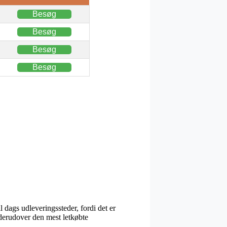
Besøg
Besøg
Besøg
Besøg
l dags udleveringssteder, fordi det er
t derudover den mest letkøbte