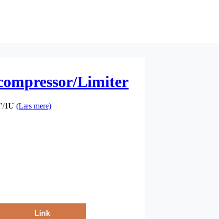
compressor/Limiter
9″/1U
(Læs mere)
Link