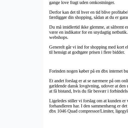
gange love fragt uden omkostninger.
Derfor kan det til hver en tid blive profitab
færdiggør din shopping, sådan at du er garan
Du må imidlertid ikke glemme, at såfremt en
være en indikator for en snydagtig netbutik
webshops.
Generelt går vi ind for shopping med kort 
til hensigt at godtgøre prisen i flere bidder.
Forinden nogen køber på en dbx internet but
Et andet forslag er at se nærmere på om onli
gældende dansk lovgivning, udover at den u
at få bistand, hvis du får besvær i forbinde
Ligeledes stiller vi forslag om at kunden e
forhandleren har. I den sammenhæng er det de
dbx 1046 Quad compressor/Limiter, ligegyldi