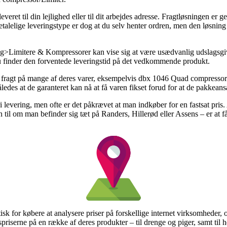
eret til din lejlighed eller til dit arbejdes adresse. Fragtløsningen er g
alelige leveringstype er dog at du selv henter ordren, men den løsning 
>Limitere & Kompressorer kan vise sig at være usædvanlig udslagsgiv
 du finder den forventede leveringstid på det vedkommende produkt.
s fragt på mange af deres varer, eksempelvis dbx 1046 Quad compressor/
edes at de garanteret kan nå at få varen fikset forud for at de pakkeansa
ri levering, men ofte er det påkrævet at man indkøber for en fastsat pris
 til om man befinder sig tæt på Randers, Hillerød eller Assens – er at få 
isk for købere at analysere priser på forskellige internet virksomheder, 
riserne på en række af deres produkter – til drenge og piger, samt til 