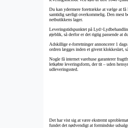
Du kan ydermere foretrække at vælge at få lev
samtidig særligt overkommelig. Den mest bet
netbutikkens lager.
Leveringstidspunktet på Lyd>Lydbehandling
øjeblik, så derfor er det rigtig passende at
Adskillige e-forretninger annoncerer 1 dag
ordren lægges inden et givent klokkeslæt, sål
Nogle få internet varehuse garanterer fragtf
letkøbte leveringsform, der tit – uden hensyn
udleveringssted.
Det har vist sig at være ekstremt uproblemat
fundet det nødvendigt at formindske udsalgsp