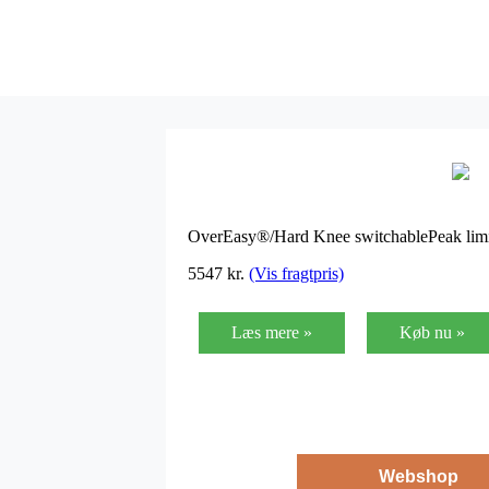
OverEasy®/Hard Knee switchablePeak limit
5547
kr.
(Vis fragtpris)
Læs mere »
Køb nu »
Webshop