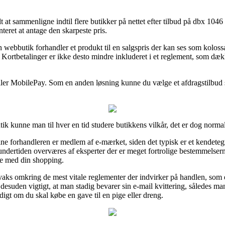
elt at sammenligne indtil flere butikker på nettet efter tilbud på dbx 10
teret at antage den skarpeste pris.
 webbutik forhandler et produkt til en salgspris der kan ses som koloss
. Kortbetalinger er ikke desto mindre inkluderet i et reglement, som dæ
eller MobilePay. Som en anden løsning kunne du vælge et afdragstilbud 
ik kunne man til hver en tid studere butikkens vilkår, det er dog norma
ne forhandleren er medlem af e-mærket, siden det typisk er et kendetegn 
ndertiden overværes af eksperter der er meget fortrolige bestemmelsern
lse med din shopping.
r vaks omkring de mest vitale reglementer der indvirker på handlen, so
suden vigtigt, at man stadig bevarer sin e-mail kvittering, således man 
gt om du skal købe en gave til en pige eller dreng.