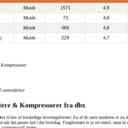
Musik
1571
4,9
Musik
73
4,8
Musik
466
4,8
m
Musik
229
4,7
 Kompressorer
5
anmeldelser
ere & Kompressorer fra dbx
ikket et hav af forskellige leveringsformer. En af de mest moderne er nu ti
en når det passer ind i din hverdag. Fragtformen er jo ret enkel, samt ti
 compressor/Limiter.