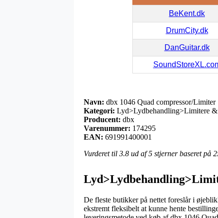
BeKent.dk
DrumCity.dk
DanGuitar.dk
SoundStoreXL.co
Navn:
dbx 1046 Quad compressor/Limiter
Kategori:
Lyd>Lydbehandling>Limitere &
Producent:
dbx
Varenummer:
174295
EAN:
691991400001
Vurderet til
3.8
ud af 5 stjerner baseret på
2
Lyd>Lydbehandling>Limit
De fleste butikker på nettet foreslår i øjebl
ekstremt fleksibelt at kunne hente bestilling
leveringsmetode ved køb af dbx 1046 Quad