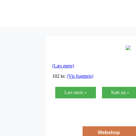
(Læs mere)
102
kr.
(Vis fragtpris)
Læs mere »
Køb nu »
Webshop