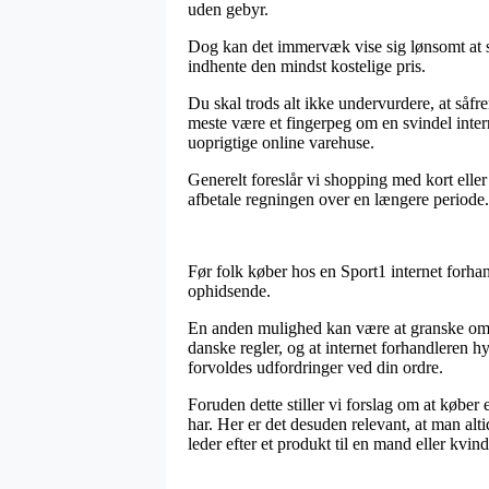
uden gebyr.
Dog kan det immervæk vise sig lønsomt at stud
indhente den mindst kostelige pris.
Du skal trods alt ikke undervurdere, at såfre
meste være et fingerpeg om en svindel inter
uoprigtige online varehuse.
Generelt foreslår vi shopping med kort eller
afbetale regningen over en længere periode.
Før folk køber hos en Sport1 internet forhan
ophidsende.
En anden mulighed kan være at granske om e
danske regler, og at internet forhandleren h
forvoldes udfordringer ved din ordre.
Foruden dette stiller vi forslag om at køber
har. Her er det desuden relevant, at man alt
leder efter et produkt til en mand eller kvind