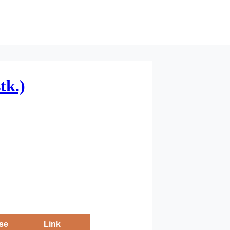
tk.)
se
Link