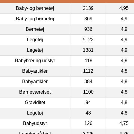
Baby- og børnetøj
2139
4,95
Baby- og børnetøj
369
4,9
Børnetøj
936
4,9
Legetøj
5123
4,9
Legetøj
1381
4,9
Babybæring udstyr
418
4,8
Babyartikler
1112
4,8
Babyartikler
384
4,8
Børneværelset
1100
4,8
Graviditet
94
4,8
Legetøj
48
4,8
Babyudstyr
126
4,75
Legetøj på hjul
3725
4,75