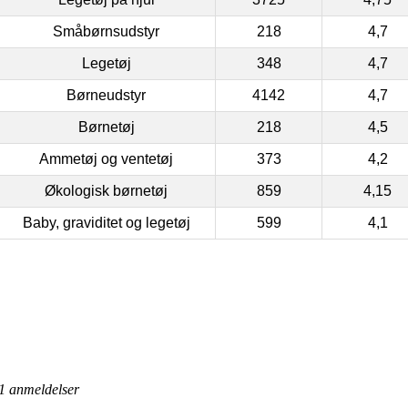
Småbørnsudstyr
218
4,7
Legetøj
348
4,7
Børneudstyr
4142
4,7
Børnetøj
218
4,5
Ammetøj og ventetøj
373
4,2
Økologisk børnetøj
859
4,15
Baby, graviditet og legetøj
599
4,1
1
anmeldelser