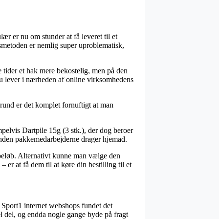
r er nu om stunder at få leveret til et
ngsmetoden er nemlig super uproblematisk,
me tider et hak mere bekostelig, men på den
du lever i nærheden af online virksomhedens
grund er det komplet fornuftigt at man
pelvis Dartpile 15g (3 stk.), der dog beroer
dt inden pakkemedarbejderne drager hjemad.
t beløb. Alternativt kunne man vælge den
 at få dem til at køre din bestilling til et
l Sport1 internet webshops fundet det
el del, og endda nogle gange byde på fragt