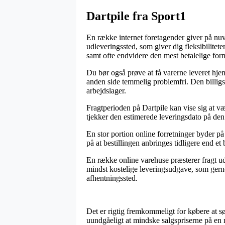
Dartpile fra Sport1
En række internet foretagender giver på nuvæ
udleveringssted, som giver dig fleksibilitet
samt ofte endvidere den mest betalelige form
Du bør også prøve at få varerne leveret hjem
anden side temmelig problemfri. Den billigs
arbejdslager.
Fragtperioden på Dartpile kan vise sig at væ
tjekker den estimerede leveringsdato på de
En stor portion online forretninger byder p
på at bestillingen anbringes tidligere end 
En række online varehuse præsterer fragt ud
mindst kostelige leveringsudgave, som gerne –
afhentningssted.
Det er rigtig fremkommeligt for købere at s
uundgåeligt at mindske salgspriserne på en r