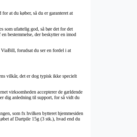
for at du køber, så du er garanteret at
s som ufattelig god, så bør det for det
af en bestemmelse, der beskytter en imod
iaBill, forudsat du ser en fordel i at
s vilkår, det er dog typisk ikke specielt
ternet virksomheden accepterer de gældende
r dig anledning til support, for så vidt du
llingen, som fx hvilken bytteret hjemmesiden
købet af Dartpile 15g (3 stk.), hvad end du