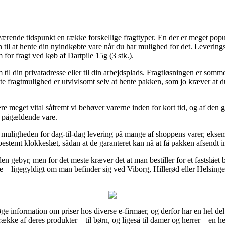
rende tidspunkt en række forskellige fragttyper. En der er meget populæ
en til at hente din nyindkøbte vare når du har mulighed for det. Leveri
 for fragt ved køb af Dartpile 15g (3 stk.).
 til din privatadresse eller til din arbejdsplads. Fragtløsningen er som
te fragtmulighed er utvivlsomt selv at hente pakken, som jo kræver at 
re meget vital såfremt vi behøver varerne inden for kort tid, og af den 
n pågældende vare.
å muligheden for dag-til-dag levering på mange af shoppens varer, eksem
et bestemt klokkeslæt, sådan at de garanteret kan nå at få pakken afsen
en gebyr, men for det meste kræver det at man bestiller for et fastslåe
 ligegyldigt om man befinder sig ved Viborg, Hillerød eller Helsinge – er
øge information om priser hos diverse e-firmaer, og derfor har en hel de
ække af deres produkter – til børn, og ligeså til damer og herrer – en h