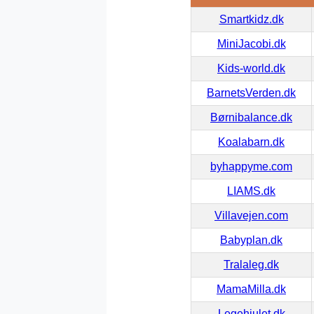
Smartkidz.dk
MiniJacobi.dk
Kids-world.dk
BarnetsVerden.dk
Børnibalance.dk
Koalabarn.dk
byhappyme.com
LIAMS.dk
Villavejen.com
Babyplan.dk
Tralaleg.dk
MamaMilla.dk
Legehjulet.dk