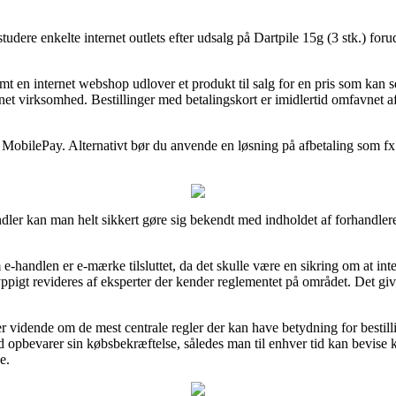
ere enkelte internet outlets efter udsalg på Dartpile 15g (3 stk.) forud 
mt en internet webshop udlover et produkt til salg for en pris som kan se
net virksomhed. Bestillinger med betalingskort er imidlertid omfavnet 
 MobilePay. Alternativt bør du anvende en løsning på afbetaling som fx V
dler kan man helt sikkert gøre sig bekendt med indholdet af forhandleren
-handlen er e-mærke tilsluttet, da det skulle være en sikring om at in
yppigt revideres af eksperter der kender reglementet på området. Det give
 er vidende om de mest centrale regler der kan have betydning for besti
id opbevarer sin købsbekræftelse, således man til enhver tid kan bevise 
e.