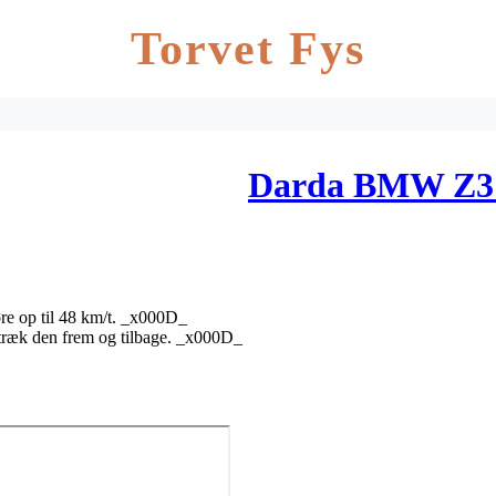
Torvet Fys
Darda BMW Z3 
re op til 48 km/t. _x000D_
træk den frem og tilbage. _x000D_