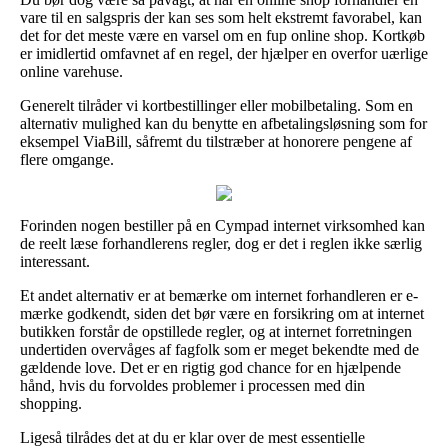
vare til en salgspris der kan ses som helt ekstremt favorabel, kan
det for det meste være en varsel om en fup online shop. Kortkøb
er imidlertid omfavnet af en regel, der hjælper en overfor uærlige
online varehuse.
Generelt tilråder vi kortbestillinger eller mobilbetaling. Som en
alternativ mulighed kan du benytte en afbetalingsløsning som for
eksempel ViaBill, såfremt du tilstræber at honorere pengene af
flere omgange.
Forinden nogen bestiller på en Cympad internet virksomhed kan
de reelt læse forhandlerens regler, dog er det i reglen ikke særlig
interessant.
Et andet alternativ er at bemærke om internet forhandleren er e-
mærke godkendt, siden det bør være en forsikring om at internet
butikken forstår de opstillede regler, og at internet forretningen
undertiden overvåges af fagfolk som er meget bekendte med de
gældende love. Det er en rigtig god chance for en hjælpende
hånd, hvis du forvoldes problemer i processen med din
shopping.
Ligeså tilrådes det at du er klar over de mest essentielle