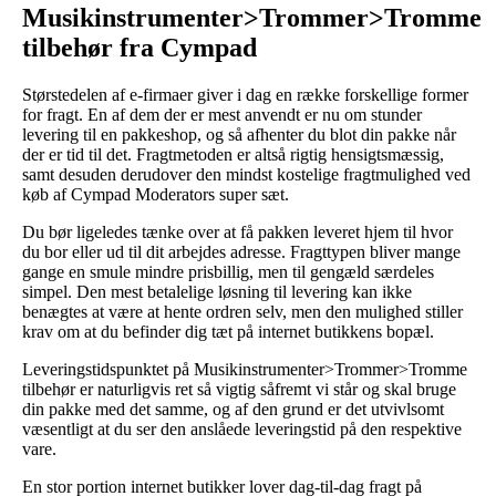
Musikinstrumenter>Trommer>Tromme
tilbehør fra Cympad
Størstedelen af e-firmaer giver i dag en række forskellige former
for fragt. En af dem der er mest anvendt er nu om stunder
levering til en pakkeshop, og så afhenter du blot din pakke når
der er tid til det. Fragtmetoden er altså rigtig hensigtsmæssig,
samt desuden derudover den mindst kostelige fragtmulighed ved
køb af Cympad Moderators super sæt.
Du bør ligeledes tænke over at få pakken leveret hjem til hvor
du bor eller ud til dit arbejdes adresse. Fragttypen bliver mange
gange en smule mindre prisbillig, men til gengæld særdeles
simpel. Den mest betalelige løsning til levering kan ikke
benægtes at være at hente ordren selv, men den mulighed stiller
krav om at du befinder dig tæt på internet butikkens bopæl.
Leveringstidspunktet på Musikinstrumenter>Trommer>Tromme
tilbehør er naturligvis ret så vigtig såfremt vi står og skal bruge
din pakke med det samme, og af den grund er det utvivlsomt
væsentligt at du ser den anslåede leveringstid på den respektive
vare.
En stor portion internet butikker lover dag-til-dag fragt på