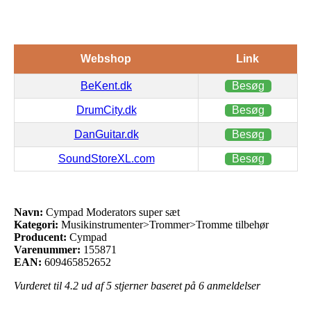
Webshop
Link
BeKent.dk
Besøg
DrumCity.dk
Besøg
DanGuitar.dk
Besøg
SoundStoreXL.com
Besøg
Navn:
Cympad Moderators super sæt
Kategori:
Musikinstrumenter>Trommer>Tromme tilbehør
Producent:
Cympad
Varenummer:
155871
EAN:
609465852652
Vurderet til
4.2
ud af 5 stjerner baseret på
6
anmeldelser