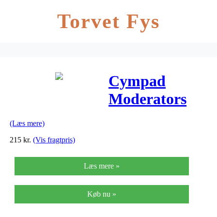
Torvet Fys
Cympad
Moderators
super sæt
(Læs mere)
215
kr.
(Vis fragtpris)
Læs mere »
Køb nu »