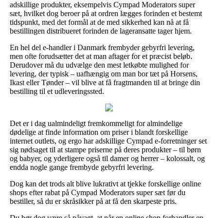
adskillige produkter, eksempelvis Cympad Moderators super
sæt, hvilket dog beroer på at ordren lægges forinden et bestemt
tidspunkt, med det formål at de med sikkerhed kan nå at få
bestillingen distribueret forinden de lageransatte tager hjem.
En hel del e-handler i Danmark frembyder gebyrfri levering,
men ofte forudsætter det at man aftager for et præcist beløb.
Derudover må du udvælge den mest letkøbte mulighed for
levering, der typisk – uafhængig om man bor tæt på Horsens,
Ikast eller Tønder – vil blive at få fragtmanden til at bringe din
bestilling til et udleveringssted.
Det er i dag ualmindeligt fremkommeligt for almindelige
dødelige at finde information om priser i blandt forskellige
internet outlets, og ergo har adskillige Cympad e-forretninger set
sig nødsaget til at stampe priserne på deres produkter – til børn
og babyer, og yderligere også til damer og herrer – kolossalt, og
endda nogle gange frembyde gebyrfri levering.
Dog kan det trods alt blive lukrativt at tjekke forskellige online
shops efter rabat på Cympad Moderators super sæt før du
bestiller, så du er skråsikker på at få den skarpeste pris.
Du bør dog være så påvagt, at når en online shop forhandler en