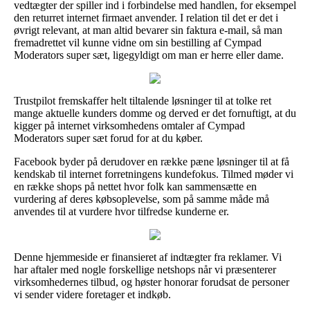
vedtægter der spiller ind i forbindelse med handlen, for eksempel
den returret internet firmaet anvender. I relation til det er det i
øvrigt relevant, at man altid bevarer sin faktura e-mail, så man
fremadrettet vil kunne vidne om sin bestilling af Cympad
Moderators super sæt, ligegyldigt om man er herre eller dame.
Trustpilot fremskaffer helt tiltalende løsninger til at tolke ret
mange aktuelle kunders domme og derved er det fornuftigt, at du
kigger på internet virksomhedens omtaler af Cympad
Moderators super sæt forud for at du køber.
Facebook byder på derudover en række pæne løsninger til at få
kendskab til internet forretningens kundefokus. Tilmed møder vi
en række shops på nettet hvor folk kan sammensætte en
vurdering af deres købsoplevelse, som på samme måde må
anvendes til at vurdere hvor tilfredse kunderne er.
Denne hjemmeside er finansieret af indtægter fra reklamer. Vi
har aftaler med nogle forskellige netshops når vi præsenterer
virksomhedernes tilbud, og høster honorar forudsat de personer
vi sender videre foretager et indkøb.