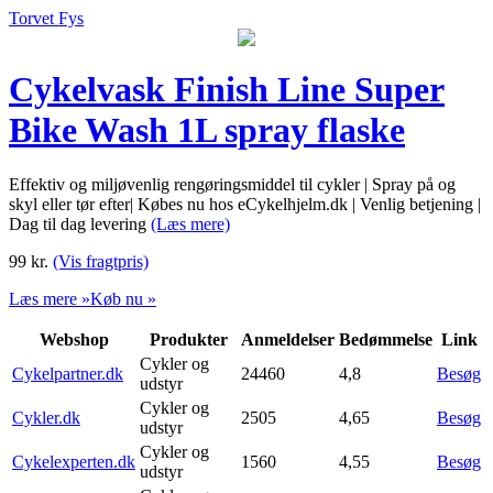
Torvet Fys
Cykelvask Finish Line Super
Bike Wash 1L spray flaske
Effektiv og miljøvenlig rengøringsmiddel til cykler | Spray på og
skyl eller tør efter| Købes nu hos eCykelhjelm.dk | Venlig betjening |
Dag til dag levering
(Læs mere)
99
kr.
(Vis fragtpris)
Læs mere »
Køb nu »
Webshop
Produkter
Anmeldelser
Bedømmelse
Link
Cykler og
Cykelpartner.dk
24460
4,8
Besøg
udstyr
Cykler og
Cykler.dk
2505
4,65
Besøg
udstyr
Cykler og
Cykelexperten.dk
1560
4,55
Besøg
udstyr