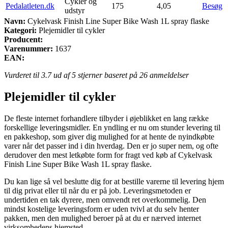
Cykler og
Pedalatleten.dk
175
4,05
Besøg
udstyr
Navn:
Cykelvask Finish Line Super Bike Wash 1L spray flaske
Kategori:
Plejemidler til cykler
Producent:
Varenummer:
1637
EAN:
Vurderet til
3.7
ud af 5 stjerner baseret på
26
anmeldelser
Plejemidler til cykler
De fleste internet forhandlere tilbyder i øjeblikket en lang række
forskellige leveringsmidler. En yndling er nu om stunder levering til
en pakkeshop, som giver dig mulighed for at hente de nyindkøbte
varer når det passer ind i din hverdag. Den er jo super nem, og ofte
derudover den mest letkøbte form for fragt ved køb af Cykelvask
Finish Line Super Bike Wash 1L spray flaske.
Du kan lige så vel beslutte dig for at bestille varerne til levering hjem
til dig privat eller til når du er på job. Leveringsmetoden er
undertiden en tak dyrere, men omvendt ret overkommelig. Den
mindst kostelige leveringsform er uden tvivl at du selv henter
pakken, men den mulighed beroer på at du er nærved internet
virksomhedens hjemsted.