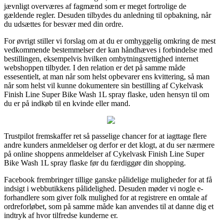
jævnligt overværes af fagmænd som er meget fortrolige de
gældende regler. Desuden tilbydes du anledning til opbakning, når
du udsættes for besvær med din ordre.
For øvrigt stiller vi forslag om at du er omhyggelig omkring de mest
vedkommende bestemmelser der kan håndhæves i forbindelse med
bestillingen, eksempelvis hvilken ombytningsrettighed internet
webshoppen tilbyder. I den relation er det på samme måde
essesentielt, at man når som helst opbevarer ens kvittering, så man
når som helst vil kunne dokumentere sin bestilling af Cykelvask
Finish Line Super Bike Wash 1L spray flaske, uden hensyn til om
du er på indkøb til en kvinde eller mand.
Trustpilot fremskaffer ret så passelige chancer for at iagttage flere
andre kunders anmeldelser og derfor er det klogt, at du ser nærmere
på online shoppens anmeldelser af Cykelvask Finish Line Super
Bike Wash 1L spray flaske før du færdiggør din shopping.
Facebook frembringer tillige ganske pålidelige muligheder for at få
indsigt i webbutikkens pålidelighed. Desuden møder vi nogle e-
forhandlere som giver folk mulighed for at registrere en omtale af
ordreforløbet, som på samme måde kan anvendes til at danne dig et
indtryk af hvor tilfredse kunderne er.