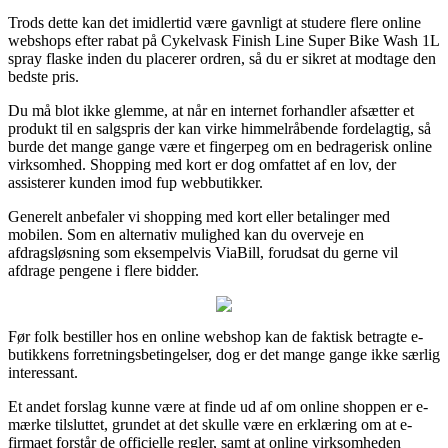
Trods dette kan det imidlertid være gavnligt at studere flere online
webshops efter rabat på Cykelvask Finish Line Super Bike Wash 1L
spray flaske inden du placerer ordren, så du er sikret at modtage den
bedste pris.
Du må blot ikke glemme, at når en internet forhandler afsætter et
produkt til en salgspris der kan virke himmelråbende fordelagtig, så
burde det mange gange være et fingerpeg om en bedragerisk online
virksomhed. Shopping med kort er dog omfattet af en lov, der
assisterer kunden imod fup webbutikker.
Generelt anbefaler vi shopping med kort eller betalinger med
mobilen. Som en alternativ mulighed kan du overveje en
afdragsløsning som eksempelvis ViaBill, forudsat du gerne vil
afdrage pengene i flere bidder.
Før folk bestiller hos en online webshop kan de faktisk betragte e-
butikkens forretningsbetingelser, dog er det mange gange ikke særlig
interessant.
Et andet forslag kunne være at finde ud af om online shoppen er e-
mærke tilsluttet, grundet at det skulle være en erklæring om at e-
firmaet forstår de officielle regler, samt at online virksomheden