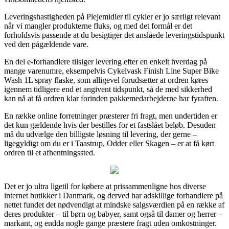
Leveringshastigheden på Plejemidler til cykler er jo særligt relevant
når vi mangler produkterne fluks, og med det formål er det
forholdsvis passende at du besigtiger det anslåede leveringstidspunkt
ved den pågældende vare.
En del e-forhandlere tilsiger levering efter en enkelt hverdag på
mange varenumre, eksempelvis Cykelvask Finish Line Super Bike
Wash 1L spray flaske, som alligevel forudsætter at ordren køres
igennem tidligere end et angivent tidspunkt, så de med sikkerhed
kan nå at få ordren klar forinden pakkemedarbejderne har fyraften.
En række online forretninger præsterer fri fragt, men undertiden er
det kun gældende hvis der bestilles for et fastslået beløb. Desuden
må du udvælge den billigste løsning til levering, der gerne –
ligegyldigt om du er i Taastrup, Odder eller Skagen – er at få kørt
ordren til et afhentningssted.
Det er jo ultra ligetil for købere at prissammenligne hos diverse
internet butikker i Danmark, og derved har adskillige forhandlere på
nettet fundet det nødvendigt at mindske salgsværdien på en række af
deres produkter – til børn og babyer, samt også til damer og herrer –
markant, og endda nogle gange præstere fragt uden omkostninger.