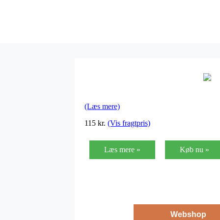
(Læs mere)
115
kr.
(Vis fragtpris)
Læs mere »
Køb nu »
Webshop