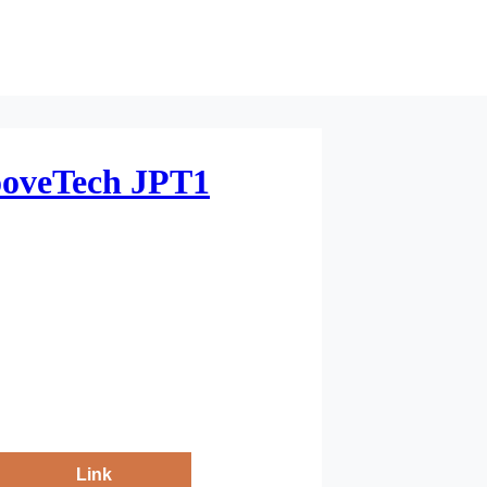
ooveTech JPT1
Link