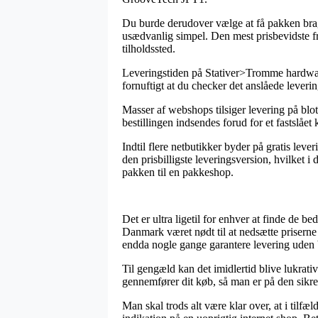
Du burde derudover vælge at få pakken bragt t
usædvanlig simpel. Den mest prisbevidste fr
tilholdssted.
Leveringstiden på Stativer>Tromme hardware
fornuftigt at du checker det anslåede leverin
Masser af webshops tilsiger levering på bl
bestillingen indsendes forud for et fastslået
Indtil flere netbutikker byder på gratis lev
den prisbilligste leveringsversion, hvilket i 
pakken til en pakkeshop.
Det er ultra ligetil for enhver at finde de b
Danmark været nødt til at nedsætte priserne p
endda nogle gange garantere levering uden
Til gengæld kan det imidlertid blive lukrat
gennemfører dit køb, så man er på den sikre 
Man skal trods alt være klar over, at i tilfæld