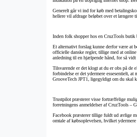
indikation på en uoprigtig internet shop. Be
Generelt går vi ind for køb med betalingsko
hellere vil afdrage beløbet over et længere 
Inden folk shopper hos en CruzTools butik b
Et alternativt forslag kunne derfor være at b
officielle danske regler, tillige med at onli
anledning til en hjælpende hånd, for så vid
Tilsvarende er det klogt at du er obs på de 
forbindelse er det ydermere essesentielt, a
GrooveTech JPT1, ligegyldigt om du skal køb
Trustpilot præsterer visse fortræffelige mul
forretningens anmeldelser af CruzTools – 
Facebook præsterer tillige fuldt ud ærlige me
omtale af købsoplevelsen, hvilket ydermere må