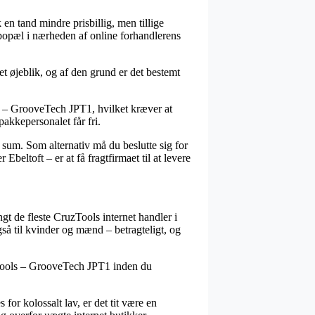
 en tand mindre prisbillig, men tillige
 bopæl i nærheden af online forhandlerens
 øjeblik, og af den grund er det bestemt
s – GrooveTech JPT1, hvilket kræver at
pakkepersonalet får fri.
t sum. Som alternativ må du beslutte sig for
Ebeltoft – er at få fragtfirmaet til at levere
ngt de fleste CruzTools internet handler i
også til kvinder og mænd – betragteligt, og
ruzTools – GrooveTech JPT1 inden du
s for kolossalt lav, er det tit være en