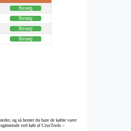
Besøg
Besøg
Besøg
Besøg
steder, og så henter du bare de købte varer
e fragtmetode ved køb af CruzTools –