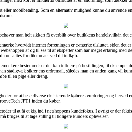
talinger med kort er imidlertid omsluttet af en anordning, som dækker di
rt eller mobilbetaling. Som en alternativ mulighed kunne du anvende en
tidsrum.
ehøver man helt sikkert få overblik over butikkens handelsvilkår, det er
emærke hvorvidt internet forretningen er e-mærke tilsluttet, siden det er
ne webshoppen af og til ses til af eksperter som har meget erfaring med d
t du udsættes for dilemmaer ved dit indkøb.
elementære bestemmelser der kan influere på bestillingen, til eksempel d
t man stadigvæk sikrer ens ordremail, således man en anden gang vil ku
e til en pige eller dreng.
igheder for at bese diverse eksisterende køberes vurderinger og herved er
GrooveTech JPT1 inden du køber.
toder til at få et kig ind i netshoppens kundefokus. I øvrigt er der fakt
 bruges til at tage stilling til tidligere kunders oplevelser.