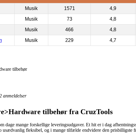
Musik
1571
4,9
Musik
73
4,8
Musik
466
4,8
m
Musik
229
4,7
ware tilbehør
2
anmeldelser
e>Hardware tilbehør fra CruzTools
 om dage mange forskellige leveringsudgaver. Et hit er i dag afhentnings
jo usædvanlig fleksibel, og i mange tilfælde endvidere den prisbilligst