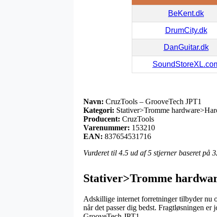
BeKent.dk
DrumCity.dk
DanGuitar.dk
SoundStoreXL.co
Navn:
CruzTools – GrooveTech JPT1
Kategori:
Stativer>Tromme hardware>Hard
Producent:
CruzTools
Varenummer:
153210
EAN:
837654531716
Vurderet til
4.5
ud af 5 stjerner baseret på
3
Stativer>Tromme hardwar
Adskillige internet forretninger tilbyder nu
når det passer dig bedst. Fragtløsningen er 
GrooveTech JPT1.