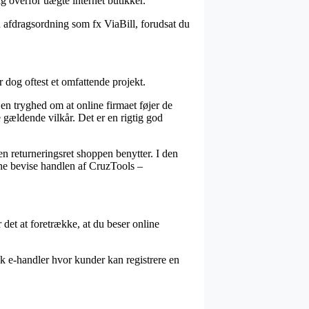
g overfor uægte internet butikker.
 afdragsordning som fx ViaBill, forudsat du
 dog oftest et omfattende projekt.
 en tryghed om at online firmaet føjer de
e gældende vilkår. Det er en rigtig god
en returneringsret shoppen benytter. I den
nne bevise handlen af CruzTools –
 det at foretrække, at du beser online
isk e-handler hvor kunder kan registrere en