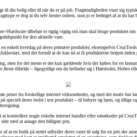
il din bolig eller til når du er på job. Fragtmuligheden viser sig typisk
agttype er dog at du selv henter ordren, som jo er betinget af at du har
>Hardware tilbehør er rigtig vigtig om man skal bruge produktet om et
gstidspunkt for den aktuelle vare.
ot en enkelt hverdag på deres primære produkter, eksempelvis CruzTool
 klokkeslæt, med det formål at de kan nå at få produkterne betjent inden 
ering, men for det meste er det kun gældende hvis der købes for en fastsa
de fleste tilfælde – ligegyldigt om du befinder sig i Hørsholm, Hobro eller 
edste priser fra forskellige internet virksomheder, og med det motiv har la
å specielt deres bedst i test produkter – til babyer og børn, og tillige 
 beregning.
ivt at kontrollere nogle enkelte internet handler efter rabatkoder på C
side med at antage den billigste pris.
e af at en butik på nettet udbyder deres varer til salg for en pris der anse