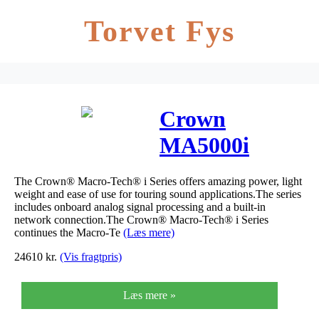
Torvet Fys
Crown
MA5000i
Macro-Tech i
The Crown® Macro-Tech® i Series offers amazing power, light
Forstærker 2 x
weight and ease of use for touring sound applications.The series
includes onboard analog signal processing and a built-in
1.250 Watt 8
network connection.The Crown® Macro-Tech® i Series
continues the Macro-Te
(Læs mere)
Ohm
24610
kr.
(Vis fragtpris)
Læs mere »