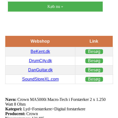
Køb nu »
Webshop
Link
BeKent.dk
Besøg
DrumCity.dk
Besøg
DanGuitar.dk
Besøg
SoundStoreXL.com
Besøg
Navn:
Crown MA5000i Macro-Tech i Forstærker 2 x 1.250
Watt 8 Ohm
Kategori:
Lyd>Forstærkere>Digital forstærkere
Producent:
Crown