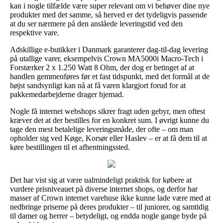
kan i nogle tilfælde være super relevant om vi behøver dine nye
produkter med det samme, så herved er det tydeligvis passende
at du ser nærmere på den anslåede leveringstid ved den
respektive vare.
Adskillige e-butikker i Danmark garanterer dag-til-dag levering
på utallige varer, eksempelvis Crown MA5000i Macro-Tech i
Forstærker 2 x 1.250 Watt 8 Ohm, der dog er betinget af at
handlen gemmenføres før et fast tidspunkt, med det formål at de
højst sandsynligt kan nå at få varen klargjort forud for at
pakkemedarbejderne drager hjemad.
Nogle få internet webshops sikrer fragt uden gebyr, men oftest
kræver det at der bestilles for en konkret sum. I øvrigt kunne du
tage den mest betalelige leveringsmåde, der ofte – om man
opholder sig ved Køge, Korsør eller Haslev – er at få dem til at
køre bestillingen til et afhentningssted.
Det har vist sig at være ualmindeligt praktisk for købere at
vurdere prisniveauet på diverse internet shops, og derfor har
masser af Crown internet varehuse ikke kunne lade være med at
nedbringe priserne på deres produkter – til juniorer, og samtidig
til damer og herrer – betydeligt, og endda nogle gange byde på