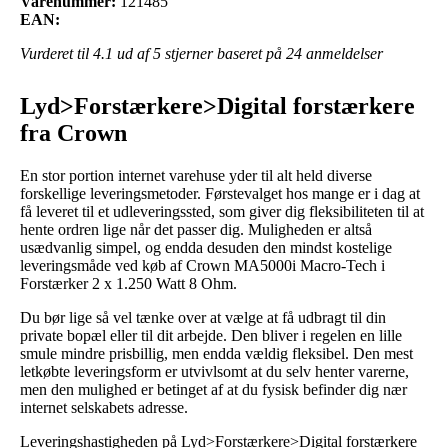
Varenummer:
121485
EAN:
Vurderet til
4.1
ud af 5 stjerner baseret på
24
anmeldelser
Lyd>Forstærkere>Digital forstærkere
fra Crown
En stor portion internet varehuse yder til alt held diverse
forskellige leveringsmetoder. Førstevalget hos mange er i dag at
få leveret til et udleveringssted, som giver dig fleksibiliteten til at
hente ordren lige når det passer dig. Muligheden er altså
usædvanlig simpel, og endda desuden den mindst kostelige
leveringsmåde ved køb af Crown MA5000i Macro-Tech i
Forstærker 2 x 1.250 Watt 8 Ohm.
Du bør lige så vel tænke over at vælge at få udbragt til din
private bopæl eller til dit arbejde. Den bliver i regelen en lille
smule mindre prisbillig, men endda vældig fleksibel. Den mest
letkøbte leveringsform er utvivlsomt at du selv henter varerne,
men den mulighed er betinget af at du fysisk befinder dig nær
internet selskabets adresse.
Leveringshastigheden på Lyd>Forstærkere>Digital forstærkere