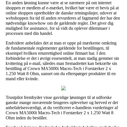
En anden løsning kunne være at se nærmere på om internet
shoppen er medlem af e-mærket, hvilket bør være et bevis på at
online shoppen opretholder de danske retningslinjer, udover at
webshoppen fra tid til anden revurderes af fagmænd der har den
nødvendige knowhow om de gældende regler. Det giver dig
mulighed for assistance, for så vidt du oplever dilemmaer i
processen med din handel.
Endvidere anbefales det at man er oppe på mærkerne omkring
de fundamentale reglementer gældende for bestillingen, til
eksempel hvilken returrettighed online firmaet har. I den
forbindelse er det i øvrigt essesentielt, at man stadig gemmer sin
kvittering på e-mail, således man fremadrettet kan bekræfte sin
bestilling af Crown MA5000i Macro-Tech i Forstærker 2 x
1.250 Watt 8 Ohm, uanset om du efterspørger produkter til en
mand eller kvinde.
Trustpilot frembyder visse gavnlige løsninger til at udforske
ganske mange nuværende brugeres oplevelser og herved er det
anbefalelsesværdigt, at du verificerer e-handlens vurderinger af
Crown MA5000i Macro-Tech i Forstærker 2 x 1.250 Watt 8
Ohm inden du bestiller.