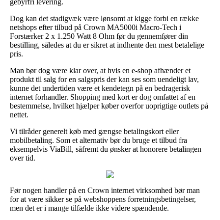
gebyrfri levering.
Dog kan det stadigvæk være lønsomt at kigge forbi en række
netshops efter tilbud på Crown MA5000i Macro-Tech i
Forstærker 2 x 1.250 Watt 8 Ohm før du gennemfører din
bestilling, således at du er sikret at indhente den mest betalelige
pris.
Man bør dog være klar over, at hvis en e-shop afhænder et
produkt til salg for en salgspris der kan ses som uendeligt lav,
kunne det undertiden være et kendetegn på en bedragerisk
internet forhandler. Shopping med kort er dog omfattet af en
bestemmelse, hvilket hjælper køber overfor uoprigtige outlets på
nettet.
Vi tilråder generelt køb med gængse betalingskort eller
mobilbetaling. Som et alternativ bør du bruge et tilbud fra
eksempelvis ViaBill, såfremt du ønsker at honorere betalingen
over tid.
Før nogen handler på en Crown internet virksomhed bør man
for at være sikker se på webshoppens forretningsbetingelser,
men det er i mange tilfælde ikke videre spændende.