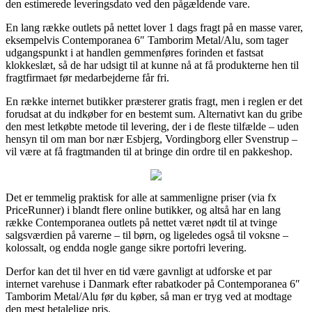
den estimerede leveringsdato ved den pågældende vare.
En lang række outlets på nettet lover 1 dags fragt på en masse varer,
eksempelvis Contemporanea 6″ Tamborim Metal/Alu, som tager
udgangspunkt i at handlen gemmenføres forinden et fastsat
klokkeslæt, så de har udsigt til at kunne nå at få produkterne hen til
fragtfirmaet før medarbejderne får fri.
En række internet butikker præsterer gratis fragt, men i reglen er det
forudsat at du indkøber for en bestemt sum. Alternativt kan du gribe
den mest letkøbte metode til levering, der i de fleste tilfælde – uden
hensyn til om man bor nær Esbjerg, Vordingborg eller Svenstrup –
vil være at få fragtmanden til at bringe din ordre til en pakkeshop.
Det er temmelig praktisk for alle at sammenligne priser (via fx
PriceRunner) i blandt flere online butikker, og altså har en lang
række Contemporanea outlets på nettet været nødt til at tvinge
salgsværdien på varerne – til børn, og ligeledes også til voksne –
kolossalt, og endda nogle gange sikre portofri levering.
Derfor kan det til hver en tid være gavnligt at udforske et par
internet varehuse i Danmark efter rabatkoder på Contemporanea 6″
Tamborim Metal/Alu før du køber, så man er tryg ved at modtage
den mest betalelige pris.