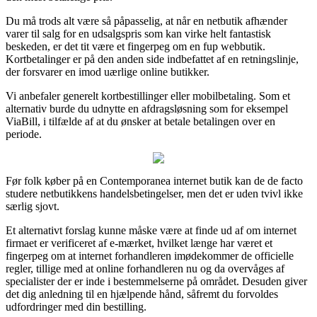
Du må trods alt være så påpasselig, at når en netbutik afhænder
varer til salg for en udsalgspris som kan virke helt fantastisk
beskeden, er det tit være et fingerpeg om en fup webbutik.
Kortbetalinger er på den anden side indbefattet af en retningslinje,
der forsvarer en imod uærlige online butikker.
Vi anbefaler generelt kortbestillinger eller mobilbetaling. Som et
alternativ burde du udnytte en afdragsløsning som for eksempel
ViaBill, i tilfælde af at du ønsker at betale betalingen over en
periode.
Før folk køber på en Contemporanea internet butik kan de de facto
studere netbutikkens handelsbetingelser, men det er uden tvivl ikke
særlig sjovt.
Et alternativt forslag kunne måske være at finde ud af om internet
firmaet er verificeret af e-mærket, hvilket længe har været et
fingerpeg om at internet forhandleren imødekommer de officielle
regler, tillige med at online forhandleren nu og da overvåges af
specialister der er inde i bestemmelserne på området. Desuden giver
det dig anledning til en hjælpende hånd, såfremt du forvoldes
udfordringer med din bestilling.