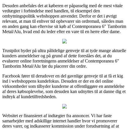
Desuden anbefales det at køberen er påpasselig med de mest vitale
vedtægter i forbindelse med handlen, til eksempel den
ombytningspolitik webshoppen anvender. Derfor er det i øvrigt
relevant, at man til enhver tid opbevarer sin ordremail, således man
en anden gang kan eftervise sit køb af Contemporanea 6″ Tamborim
Metal/Alu, hvad end du leder efter en vare til en herre eller dame.
Trustpilot byder på ultra pålidelige genveje til at tyde mange aktuelle
kunders anmeldelser og på grund af dette foreslåes det, at du
evaluerer online forretningens anmeldelser af Contemporanea 6″
Tamborim Metal/Alu før du placerer din ordre.
Facebook fører til derudover en del gavnlige genveje til at få et kig
ind i webshoppens kundefokus. Desuden er der en del online
virksomheder som tilbyder kunderne at offentliggøre en anmeldelse
af deres købsoplevelse, som desuden kan udnyttes til at danne dig et
indtryk af kundetilfredsheden.
Websitet er finansieret af indtægter fra annoncer. Vi har faste
samarbejder med adskillige internet handler hvor vi promoverer
deres varer, og indkasserer kommission under forudsætning af at