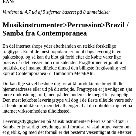
EAN:
Vurderet til
4.7
ud af 5 stjerner baseret på
8
anmeldelser
Musikinstrumenter>Percussion>Brazil /
Samba fra Contemporanea
En del internet shops yder efterhånden en række forskellige
fragttyper. En af de mest populære er nu til dags levering til en
pakkeshop, og så kan du blot gå forbi efter de købte varer lige
præcis når det passer ind i din kalender. Fragtformen er jo ultra
praktisk, og i mange tilfælde tilmed den billigste fragtløsning ved
køb af Contemporanea 6″ Tamborim Metal/Alu.
Du kan lige så vel beslutte dig for at få produkterne bragt til din
hjemmeadresse eller ud på dit arbejde. Fragttypen er jævnligt en sjat
mere omkostningsfuld, men på den anden side meget let gængelig.
Den mest letkøbte leveringstype vil dog i de fleste tilfælde være selv
at hente produkterne, men det afhænger af at du opholder dig tæt på
internet virksomhedens tilholdssted.
Leveringsdygtigheden på Musikinstrumenter>Percussion>Brazil /
Samba er jo særligt betydningsfuld forudsat vi skal bruge varen om
et øjeblik, og med det formål er det bestemt væsentligt at du efterser