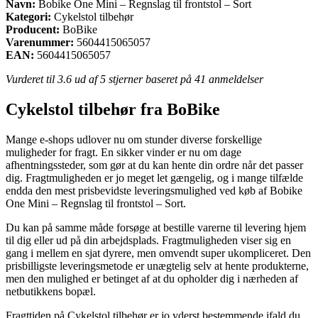
Navn:
Bobike One Mini – Regnslag til frontstol – Sort
Kategori:
Cykelstol tilbehør
Producent:
BoBike
Varenummer:
5604415065057
EAN:
5604415065057
Vurderet til
3.6
ud af 5 stjerner baseret på
41
anmeldelser
Cykelstol tilbehør fra BoBike
Mange e-shops udlover nu om stunder diverse forskellige
muligheder for fragt. En sikker vinder er nu om dage
afhentningssteder, som gør at du kan hente din ordre når det passer
dig. Fragtmuligheden er jo meget let gængelig, og i mange tilfælde
endda den mest prisbevidste leveringsmulighed ved køb af Bobike
One Mini – Regnslag til frontstol – Sort.
Du kan på samme måde forsøge at bestille varerne til levering hjem
til dig eller ud på din arbejdsplads. Fragtmuligheden viser sig en
gang i mellem en sjat dyrere, men omvendt super ukompliceret. Den
prisbilligste leveringsmetode er unægtelig selv at hente produkterne,
men den mulighed er betinget af at du opholder dig i nærheden af
netbutikkens bopæl.
Fragttiden på Cykelstol tilbehør er jo yderst bestemmende ifald du