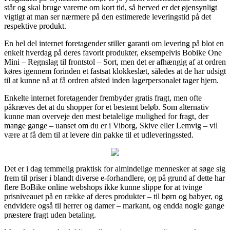
står og skal bruge varerne om kort tid, så herved er det øjensynligt
vigtigt at man ser nærmere på den estimerede leveringstid på det
respektive produkt.
En hel del internet foretagender stiller garanti om levering på blot en
enkelt hverdag på deres favorit produkter, eksempelvis Bobike One
Mini – Regnslag til frontstol – Sort, men det er afhængig af at ordren
køres igennem forinden et fastsat klokkeslæt, således at de har udsigt
til at kunne nå at få ordren afsted inden lagerpersonalet tager hjem.
Enkelte internet foretagender frembyder gratis fragt, men ofte
påkræves det at du shopper for et bestemt beløb. Som alternativ
kunne man overveje den mest betalelige mulighed for fragt, der
mange gange – uanset om du er i Viborg, Skive eller Lemvig – vil
være at få dem til at levere din pakke til et udleveringssted.
Det er i dag temmelig praktisk for almindelige mennesker at søge sig
frem til priser i blandt diverse e-forhandlere, og på grund af dette har
flere BoBike online webshops ikke kunne slippe for at tvinge
prisniveauet på en række af deres produkter – til børn og babyer, og
endvidere også til herrer og damer – markant, og endda nogle gange
præstere fragt uden betaling.