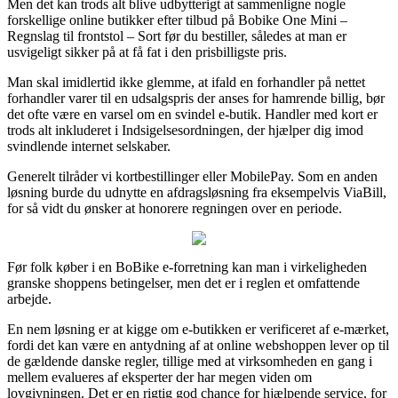
Men det kan trods alt blive udbytterigt at sammenligne nogle
forskellige online butikker efter tilbud på Bobike One Mini –
Regnslag til frontstol – Sort før du bestiller, således at man er
usvigeligt sikker på at få fat i den prisbilligste pris.
Man skal imidlertid ikke glemme, at ifald en forhandler på nettet
forhandler varer til en udsalgspris der anses for hamrende billig, bør
det ofte være en varsel om en svindel e-butik. Handler med kort er
trods alt inkluderet i Indsigelsesordningen, der hjælper dig imod
svindlende internet selskaber.
Generelt tilråder vi kortbestillinger eller MobilePay. Som en anden
løsning burde du udnytte en afdragsløsning fra eksempelvis ViaBill,
for så vidt du ønsker at honorere regningen over en periode.
Før folk køber i en BoBike e-forretning kan man i virkeligheden
granske shoppens betingelser, men det er i reglen et omfattende
arbejde.
En nem løsning er at kigge om e-butikken er verificeret af e-mærket,
fordi det kan være en antydning af at online webshoppen lever op til
de gældende danske regler, tillige med at virksomheden en gang i
mellem evalueres af eksperter der har megen viden om
lovgivningen. Det er en rigtig god chance for hjælpende service, for