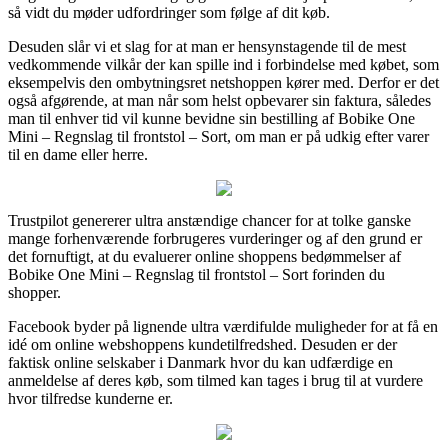
så vidt du møder udfordringer som følge af dit køb.
Desuden slår vi et slag for at man er hensynstagende til de mest
vedkommende vilkår der kan spille ind i forbindelse med købet, som
eksempelvis den ombytningsret netshoppen kører med. Derfor er det
også afgørende, at man når som helst opbevarer sin faktura, således
man til enhver tid vil kunne bevidne sin bestilling af Bobike One
Mini – Regnslag til frontstol – Sort, om man er på udkig efter varer
til en dame eller herre.
Trustpilot genererer ultra anstændige chancer for at tolke ganske
mange forhenværende forbrugeres vurderinger og af den grund er
det fornuftigt, at du evaluerer online shoppens bedømmelser af
Bobike One Mini – Regnslag til frontstol – Sort forinden du
shopper.
Facebook byder på lignende ultra værdifulde muligheder for at få en
idé om online webshoppens kundetilfredshed. Desuden er der
faktisk online selskaber i Danmark hvor du kan udfærdige en
anmeldelse af deres køb, som tilmed kan tages i brug til at vurdere
hvor tilfredse kunderne er.