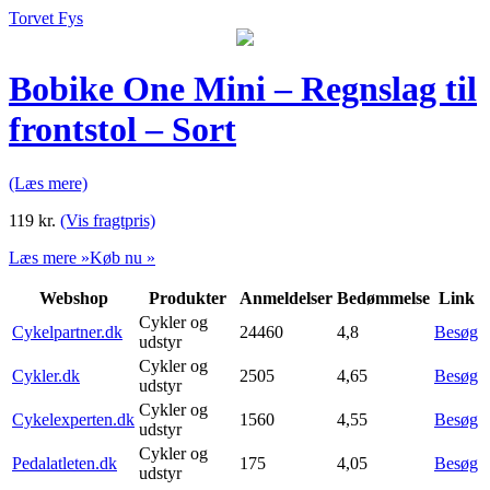
Torvet Fys
Bobike One Mini – Regnslag til
frontstol – Sort
(Læs mere)
119
kr.
(Vis fragtpris)
Læs mere »
Køb nu »
Webshop
Produkter
Anmeldelser
Bedømmelse
Link
Cykler og
Cykelpartner.dk
24460
4,8
Besøg
udstyr
Cykler og
Cykler.dk
2505
4,65
Besøg
udstyr
Cykler og
Cykelexperten.dk
1560
4,55
Besøg
udstyr
Cykler og
Pedalatleten.dk
175
4,05
Besøg
udstyr