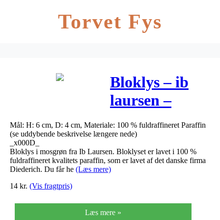
Torvet Fys
Bloklys – ib
laursen –
mosgrøn ø:4
Mål: H: 6 cm, D: 4 cm, Materiale: 100 % fuldraffineret Paraffin
h:6 –
(se uddybende beskrivelse længere nede)
_x000D_
diederich lys
Bloklys i mosgrøn fra Ib Laursen. Bloklyset er lavet i 100 %
fuldraffineret kvalitets paraffin, som er lavet af det danske firma
Diederich. Du får he
(Læs mere)
14
kr.
(Vis fragtpris)
Læs mere »