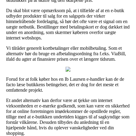
skudsikker på at skaffe sig den skarpeste pris.
Du skal blot være opmærksom på, at i tilfælde af at en e-butik
udbyder produkter til salg for en salgspris der virker
himmelråbende fordelagtig, så bør det ofte være et signal om en
uægte netbutik. Bestillinger med betalingskort er dog dækket ind
under en anordning, som skærmer køberen overfor uægte
internet webshops.
Vi tilråder generelt kortbetalinger eller mobilbetaling. Som et
alternativ bør du bruge en afbetalingsordning fra f.eks. ViaBill,
ifald du agter at finansiere prisen over et længere tidsrum.
Forud for at folk køber hos en Ib Laursen e-handler kan de de
facto læse butikkens betingelser, det er dog for det meste et
omfattende projekt.
Et andet alternativ kan derfor være at tjekke om internet
virksomheden er e-mærke godkendt, som kan være en sikkerhed
for at online forretningen imødekommer de opstillede regler,
tillige med at e-butikken undertiden kigges til af sagkyndige som
forstår vilkårene. Desuden tilbydes du anledning til en
hjælpende hånd, hvis du oplever vanskeligheder ved din
shopping.