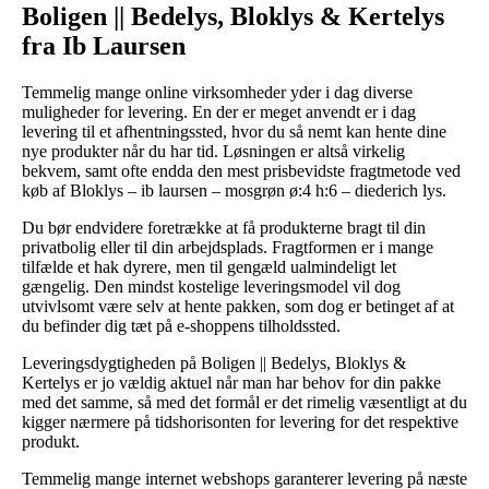
Boligen || Bedelys, Bloklys & Kertelys
fra Ib Laursen
Temmelig mange online virksomheder yder i dag diverse
muligheder for levering. En der er meget anvendt er i dag
levering til et afhentningssted, hvor du så nemt kan hente dine
nye produkter når du har tid. Løsningen er altså virkelig
bekvem, samt ofte endda den mest prisbevidste fragtmetode ved
køb af Bloklys – ib laursen – mosgrøn ø:4 h:6 – diederich lys.
Du bør endvidere foretrække at få produkterne bragt til din
privatbolig eller til din arbejdsplads. Fragtformen er i mange
tilfælde et hak dyrere, men til gengæld ualmindeligt let
gængelig. Den mindst kostelige leveringsmodel vil dog
utvivlsomt være selv at hente pakken, som dog er betinget af at
du befinder dig tæt på e-shoppens tilholdssted.
Leveringsdygtigheden på Boligen || Bedelys, Bloklys &
Kertelys er jo vældig aktuel når man har behov for din pakke
med det samme, så med det formål er det rimelig væsentligt at du
kigger nærmere på tidshorisonten for levering for det respektive
produkt.
Temmelig mange internet webshops garanterer levering på næste