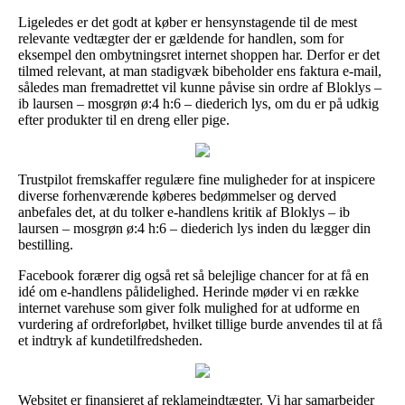
Ligeledes er det godt at køber er hensynstagende til de mest
relevante vedtægter der er gældende for handlen, som for
eksempel den ombytningsret internet shoppen har. Derfor er det
tilmed relevant, at man stadigvæk bibeholder ens faktura e-mail,
således man fremadrettet vil kunne påvise sin ordre af Bloklys –
ib laursen – mosgrøn ø:4 h:6 – diederich lys, om du er på udkig
efter produkter til en dreng eller pige.
Trustpilot fremskaffer regulære fine muligheder for at inspicere
diverse forhenværende køberes bedømmelser og derved
anbefales det, at du tolker e-handlens kritik af Bloklys – ib
laursen – mosgrøn ø:4 h:6 – diederich lys inden du lægger din
bestilling.
Facebook forærer dig også ret så belejlige chancer for at få en
idé om e-handlens pålidelighed. Herinde møder vi en række
internet varehuse som giver folk mulighed for at udforme en
vurdering af ordreforløbet, hvilket tillige burde anvendes til at få
et indtryk af kundetilfredsheden.
Websitet er finansieret af reklameindtægter. Vi har samarbejder