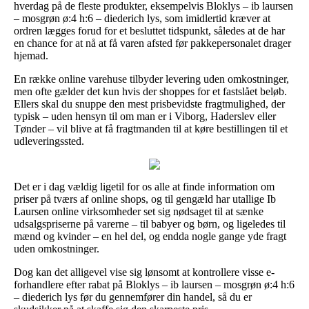
hverdag på de fleste produkter, eksempelvis Bloklys – ib laursen
– mosgrøn ø:4 h:6 – diederich lys, som imidlertid kræver at
ordren lægges forud for et besluttet tidspunkt, således at de har
en chance for at nå at få varen afsted før pakkepersonalet drager
hjemad.
En række online varehuse tilbyder levering uden omkostninger,
men ofte gælder det kun hvis der shoppes for et fastslået beløb.
Ellers skal du snuppe den mest prisbevidste fragtmulighed, der
typisk – uden hensyn til om man er i Viborg, Haderslev eller
Tønder – vil blive at få fragtmanden til at køre bestillingen til et
udleveringssted.
Det er i dag vældig ligetil for os alle at finde information om
priser på tværs af online shops, og til gengæld har utallige Ib
Laursen online virksomheder set sig nødsaget til at sænke
udsalgspriserne på varerne – til babyer og børn, og ligeledes til
mænd og kvinder – en hel del, og endda nogle gange yde fragt
uden omkostninger.
Dog kan det alligevel vise sig lønsomt at kontrollere visse e-
forhandlere efter rabat på Bloklys – ib laursen – mosgrøn ø:4 h:6
– diederich lys før du gennemfører din handel, så du er