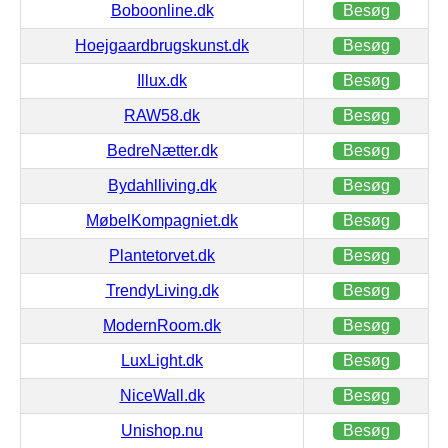
Boboonline.dk
Besøg
Hoejgaardbrugskunst.dk
Besøg
Illux.dk
Besøg
RAW58.dk
Besøg
BedreNætter.dk
Besøg
Bydahlliving.dk
Besøg
MøbelKompagniet.dk
Besøg
Plantetorvet.dk
Besøg
TrendyLiving.dk
Besøg
ModernRoom.dk
Besøg
LuxLight.dk
Besøg
NiceWall.dk
Besøg
Unishop.nu
Besøg