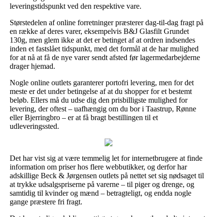
leveringstidspunkt ved den respektive vare.
Størstedelen af online forretninger præsterer dag-til-dag fragt på
en række af deres varer, eksempelvis B&J Glasfilt Grundet
130g, men glem ikke at det er betinget af at ordren indsendes
inden et fastslået tidspunkt, med det formål at de har mulighed
for at nå at få de nye varer sendt afsted før lagermedarbejderne
drager hjemad.
Nogle online outlets garanterer portofri levering, men for det
meste er det under betingelse af at du shopper for et bestemt
beløb. Ellers må du udse dig den prisbilligste mulighed for
levering, der oftest – uafhængig om du bor i Taastrup, Rønne
eller Bjerringbro – er at få bragt bestillingen til et
udleveringssted.
Det har vist sig at være temmelig let for internetbrugere at finde
information om priser hos flere webbutikker, og derfor har
adskillige Beck & Jørgensen outlets på nettet set sig nødsaget til
at trykke udsalgspriserne på varerne – til piger og drenge, og
samtidig til kvinder og mænd – betragteligt, og endda nogle
gange præstere fri fragt.