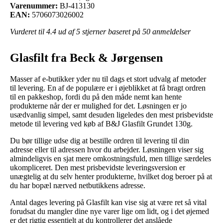
Varenummer:
BJ-413130
EAN:
5706073026002
Vurderet til
4.4
ud af 5 stjerner baseret på
50
anmeldelser
Glasfilt fra Beck & Jørgensen
Masser af e-butikker yder nu til dags et stort udvalg af metoder
til levering. En af de populære er i øjeblikket at få bragt ordren
til en pakkeshop, fordi du på den måde nemt kan hente
produkterne når der er mulighed for det. Løsningen er jo
usædvanlig simpel, samt desuden ligeledes den mest prisbevidste
metode til levering ved køb af B&J Glasfilt Grundet 130g.
Du bør tillige udse dig at bestille ordren til levering til din
adresse eller til adressen hvor du arbejder. Løsningen viser sig
almindeligvis en sjat mere omkostningsfuld, men tillige særdeles
ukompliceret. Den mest prisbevidste leveringsversion er
unægtelig at du selv henter produkterne, hvilket dog beroer på at
du har bopæl nærved netbutikkens adresse.
Antal dages levering på Glasfilt kan vise sig at være ret så vital
forudsat du mangler dine nye varer lige om lidt, og i det øjemed
er det rigtig essentielt at du kontrollerer det anslåede