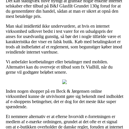
Det kan stadigvæk blive nyttigt at granske nogle enkelte internet
selskaber efter tilbud på B&J Glasfilt Grundet 130g forud for at
du gennemfører din handel, sådan at man er sikret at opnå den
mest betalelige pris.
Man skal imidlertid ikke undervurdere, at hvis en internet
virksomhed udlover bedst i test varer for en udsalgspris der
anses for usædvanlig gunstig, så bør det i nogle tilfælde være et
karakteristika der viser en falsk butik. Køb med betalingskort er
trods alt indbefattet af et reglement, som begunstiger køber imod
svindlende internet varehuse.
Vi anbefaler kortbetalinger eller betalinger med mobilen.
Alternativt kan du overveje et tilbud som fx ViaBill, når du
gerne vil godtgøre beløbet senere.
Inden nogen shopper på en Beck & Jørgensen online
virksomhed kunne de utvivlsomt gøre sig bekendt med indholdet
af e-shoppens betingelser, det er dog for det meste ikke super
spændende.
Et nemmere alternativ er at efterse hvorvidt e-forretningen er
medlem af e-mærke ordningen, grundet at det ofte er et signal
om at e-butikken overholder de danske regler, foruden at internet