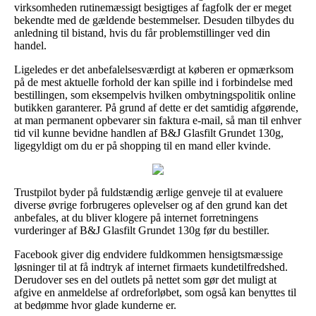
virksomheden rutinemæssigt besigtiges af fagfolk der er meget
bekendte med de gældende bestemmelser. Desuden tilbydes du
anledning til bistand, hvis du får problemstillinger ved din
handel.
Ligeledes er det anbefalelsesværdigt at køberen er opmærksom
på de mest aktuelle forhold der kan spille ind i forbindelse med
bestillingen, som eksempelvis hvilken ombytningspolitik online
butikken garanterer. På grund af dette er det samtidig afgørende,
at man permanent opbevarer sin faktura e-mail, så man til enhver
tid vil kunne bevidne handlen af B&J Glasfilt Grundet 130g,
ligegyldigt om du er på shopping til en mand eller kvinde.
Trustpilot byder på fuldstændig ærlige genveje til at evaluere
diverse øvrige forbrugeres oplevelser og af den grund kan det
anbefales, at du bliver klogere på internet forretningens
vurderinger af B&J Glasfilt Grundet 130g før du bestiller.
Facebook giver dig endvidere fuldkommen hensigtsmæssige
løsninger til at få indtryk af internet firmaets kundetilfredshed.
Derudover ses en del outlets på nettet som gør det muligt at
afgive en anmeldelse af ordreforløbet, som også kan benyttes til
at bedømme hvor glade kunderne er.