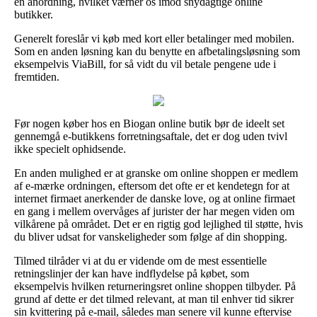
en anordning, hvilket værner os imod snydagtige online
butikker.
Generelt foreslår vi køb med kort eller betalinger med mobilen.
Som en anden løsning kan du benytte en afbetalingsløsning som
eksempelvis ViaBill, for så vidt du vil betale pengene ude i
fremtiden.
Før nogen køber hos en Biogan online butik bør de ideelt set
gennemgå e-butikkens forretningsaftale, det er dog uden tvivl
ikke specielt ophidsende.
En anden mulighed er at granske om online shoppen er medlem
af e-mærke ordningen, eftersom det ofte er et kendetegn for at
internet firmaet anerkender de danske love, og at online firmaet
en gang i mellem overvåges af jurister der har megen viden om
vilkårene på området. Det er en rigtig god lejlighed til støtte, hvis
du bliver udsat for vanskeligheder som følge af din shopping.
Tilmed tilråder vi at du er vidende om de mest essentielle
retningslinjer der kan have indflydelse på købet, som
eksempelvis hvilken returneringsret online shoppen tilbyder. På
grund af dette er det tilmed relevant, at man til enhver tid sikrer
sin kvittering på e-mail, således man senere vil kunne eftervise