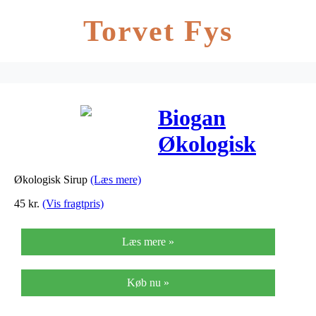
Torvet Fys
Biogan
Økologisk
Agave Sirup –
Økologisk Sirup
(Læs mere)
350 Gram
45
kr.
(Vis fragtpris)
Læs mere »
Køb nu »