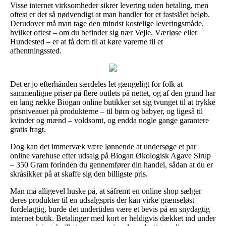
Visse internet virksomheder sikrer levering uden betaling, men
oftest er det så nødvendigt at man handler for et fastslået beløb.
Derudover må man tage den mindst kostelige leveringsmåde,
hvilket oftest – om du befinder sig nær Vejle, Værløse eller
Hundested – er at få dem til at køre varerne til et
afhentningssted.
Det er jo efterhånden særdeles let gængeligt for folk at
sammenligne priser på flere outlets på nettet, og af den grund har
en lang række Biogan online butikker set sig tvunget til at trykke
prisniveauet på produkterne – til børn og babyer, og ligeså til
kvinder og mænd – voldsomt, og endda nogle gange garantere
gratis fragt.
Dog kan det immervæk være lønnende at undersøge et par
online varehuse efter udsalg på Biogan Økologisk Agave Sirup
– 350 Gram forinden du gennemfører din handel, sådan at du er
skråsikker på at skaffe sig den billigste pris.
Man må alligevel huske på, at såfremt en online shop sælger
deres produkter til en udsalgspris der kan virke grænseløst
fordelagtig, burde det undertiden være et bevis på en snydagtig
internet butik. Betalinger med kort er heldigvis dækket ind under