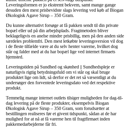
Leveringsformen er jo ekstremt bekvem, samt mange gange
desuden den mest prisbevidste slags levering ved køb af Biogan
Økologisk Agave Sirup – 350 Gram.
Du kunne alternativt forsøge at få pakken sendt til din private
bopæl eller ud på din arbejdsplads. Fragtmetoden bliver
beklageligvis en anelse mindre prisbillig, men på den anden side
særdeles problemfri. Den mest letkøbte leveringsversion vil dog
i de fleste tilfælde være at du selv henter varerne, hvilket dog
står og falder med at du har bopæl lige ved internet firmaets
hjemsted.
Leveringstiden på Sundhed og skønhed || Sundhedspleje er
naturligvis rigtig betydningsfuld om vi står og skal bruge
produktet lige om lidt, så derfor er det ret så væsentligt at du
undersøger den forventede leveringsdato ved det respektive
produkt.
Temmelig mange internet outlets tilsiger muligheden for dag-til-
dag levering på de fleste produkter, eksempelvis Biogan
Økologisk Agave Sirup – 350 Gram, som forudsætter at
bestillingen realiseres før et givent tidspunkt, sådan at de har
mulighed for at nå at få varerne hen til fragtfirmaet inden
pakkemedarbejderne får fri.