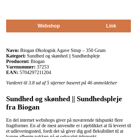
Webshop
Link
Navn:
Biogan Økologisk Agave Sirup – 350 Gram
Kategori:
Sundhed og skønhed || Sundhedspleje
Producent:
Biogan
Varenummer:
37253
EAN:
5704297211204
Vurderet til
3.8
ud af 5 stjerner baseret på
46
anmeldelser
Sundhed og skønhed || Sundhedspleje
fra Biogan
En del internet webshops giver på nuværende tidspunkt flere
fragtformer. En af de mest anvendte er i øjeblikket at få leveret til
et udleveringssted, fordi det så giver dig god fleksibilitet til at
kunne afhente pakken på et selvvalgt tidspunkt.