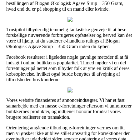
bestillingen af Biogan Økologisk Agave Sirup – 350 Gram,
hvad end du er på shopping til en mand eller kvinde.
Trustpilot tilbyder dig temmelig fantastiske genveje til at bese
forskellige nuværende forbrugeres opfattelser og herved kan det
være til hjælp, at du studerer e-handlens ratings af Biogan
Økologisk Agave Sirup – 350 Gram inden du køber.
Facebook resulterer i ligeledes nogle gavnlige metoder til at få
indsigt i online butikkens popularitet. Tilmed møder vi en del
forretninger på nettet som tilbyder folk at ytre en kritik af deres
købsoplevelse, hvilket også burde benyttes til afvejning af
tilfredsheden hos kunderne.
Vores website finansieres af annonceindtægter. Vi har et fast
samarbejde med en masse e-forretninger eftersom vi annoncerer
butikkernes produkter, og indtjener honorar forudsat vores
brugere realiserer en transaktion.
Orientering angående tilbud og e-forretninger værnes om tit,
men vi ønsker ikke at blive stillet ansvarlig for korrektioner der
eventuelt er udarbejdet siden seneste opdatering af vores data.