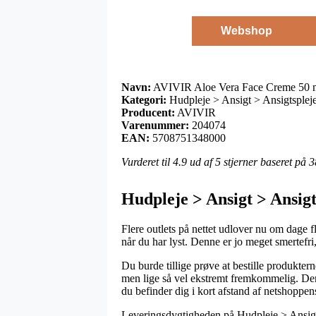
Webshop
Navn:
AVIVIR Aloe Vera Face Creme 50 
Kategori:
Hudpleje > Ansigt > Ansigtsplej
Producent:
AVIVIR
Varenummer:
204074
EAN:
5708751348000
Vurderet til
4.9
ud af 5 stjerner baseret på
3
Hudpleje > Ansigt > Ansig
Flere outlets på nettet udlover nu om dage f
når du har lyst. Denne er jo meget smertefr
Du burde tillige prøve at bestille produktern
men lige så vel ekstremt fremkommelig. Den 
du befinder dig i kort afstand af netshoppe
Leveringsdygtigheden på Hudpleje > Ansigt >