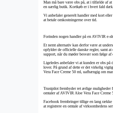
Man må bare være obs på, at i tilfælde af at
en uærlig butik. Kortkøb er i hvert fald dæ
Vi anbefaler generelt handler med kort eller 
at betale omkostningerne over tid.
Forinden nogen handler på en AVIVIR e-shop
Et nemt alternativ kan derfor være at under
opfylder de officielle danske regler, samt a
support, når du møder besvær som følge af 
Ligeledes anbefaler vi at kunden er obs på
lover. På grund af dette er det virkelig vig
Vera Face Creme 50 ml, uafhængig om man er
Trustpilot frembyder ret ærlige muligheder f
omtaler af AVIVIR Aloe Vera Face Creme 50
Facebook frembringer tillige en lang række s
at registrere en omtale af virksomhedens serv