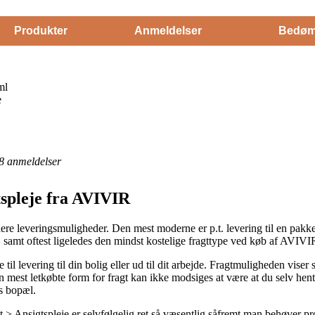
Produkter
Anmeldelser
Bedøm
ml
e
8
anmeldelser
tspleje fra AVIVIR
lere leveringsmuligheder. Den mest moderne er p.t. levering til en pakke
i, samt oftest ligeledes den mindst kostelige fragttype ved køb af AVI
e til levering til din bolig eller ud til dit arbejde. Fragtmuligheden vise
mest letkøbte form for fragt kan ikke modsiges at være at du selv hent
ns bopæl.
 Ansigtspleje er selvfølgelig ret så væsentlig såfremt man behøver pro