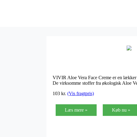
VIVIR Aloe Vera Face Creme er en lækker a
De virksomme stoffer fra økologisk Aloe Ver
103
kr.
(Vis fragtpris)
Læs mere »
Køb nu »