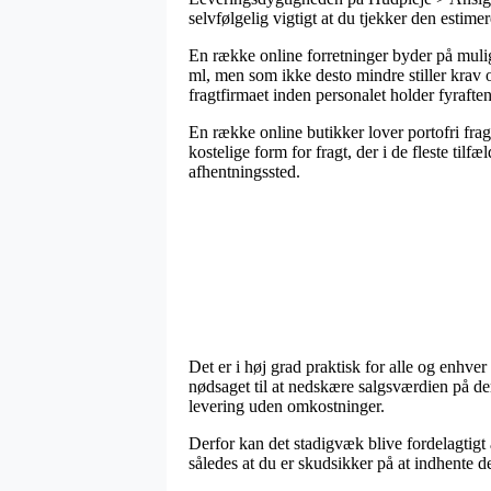
selvfølgelig vigtigt at du tjekker den estim
En række online forretninger byder på muli
ml, men som ikke desto mindre stiller krav om
fragtfirmaet inden personalet holder fyraften
En række online butikker lover portofri fra
kostelige form for fragt, der i de fleste tilf
afhentningssted.
Det er i høj grad praktisk for alle og enhve
nødsaget til at nedskære salgsværdien på de
levering uden omkostninger.
Derfor kan det stadigvæk blive fordelagtig
således at du er skudsikker på at indhente den