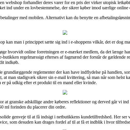
 en webshop forhandler deres varer for en pris der virker utopisk letkøb
kket ind under en lovbestemmelse, der sikrer køber imod uærlige online o
betalinger med mobilen. Alternativt kan du benytte en afbetalingsløsning f
 kan man i princippet sætte sig ind i e-shoppens vilkår, det er dog m
søge hvorvidt online forretningen er e-mærket medlem, da det længe har
t e-butikken regelmæssigt efterses af fagmænd der forstår de gældende re
dit indkøb.
 de grundlæggende reglementer der kan have indflydelse på handlen, som
tigt, at man stadigvæk sikrer sin e-mail kvittering, så man når som hel
 på udkig efter et produkt til en mand eller kvinde.
or at granske adskillige andre køberes reflektioner og derved går vi in
 ml forinden du placerer din ordre.
olide genveje til at få indsigt i netbutikkens kundetilfredshed. Her ser 
ice, som desuden kan drages fordel af til at få et indblik i hvor tilfreds