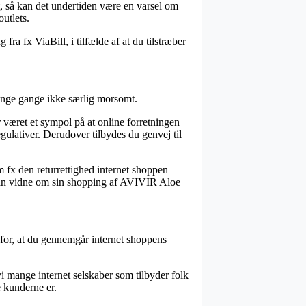
t, så kan det undertiden være en varsel om
utlets.
ra fx ViaBill, i tilfælde af at du tilstræber
ange gange ikke særlig morsomt.
 været et sympol på at online forretningen
gulativer. Derudover tilbydes du genvej til
 fx den returrettighed internet shoppen
st kan vidne om sin shopping af AVIVIR Aloe
d for, at du gennemgår internet shoppens
vi mange internet selskaber som tilbyder folk
e kunderne er.