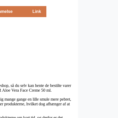
melse
Link
shop, så du selv kan hente de bestilte varer
VIR Aloe Vera Face Creme 50 ml.
r sig mange gange en lille smule mere pebret,
er produkterne, hvilket dog afhænger af at
dukterne om kort tid, og derfor er det