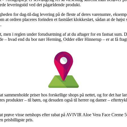
erede leveringstid ved det pågældende produkt.
gheden for dag-til-dag levering på de fleste af deres varenumre, eks
 at ordren placeres forinden et fastslået klokkeslæt, sådan at de højst s
.
gt, men i reglen under forudsætning af at du aftager for en fastsat sum
ælde – hvad end du bor nær Herning, Odder eller Hinnerup – er at få fragtf
r at sammenholde priser hos forskellige shops på nettet, og for det har l
res produkter – til børn, og desuden også til herrer og damer – eftertr
t at prøve visse netshops efter rabat på AVIVIR Aloe Vera Face Creme 
 prisbilligste pris.