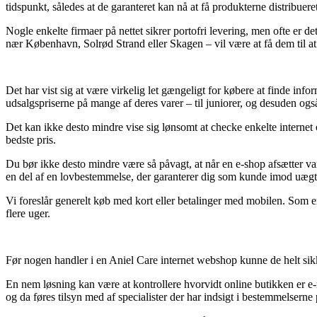
tidspunkt, således at de garanteret kan nå at få produkterne distribuere
Nogle enkelte firmaer på nettet sikrer portofri levering, men ofte er 
nær København, Solrød Strand eller Skagen – vil være at få dem til at k
Det har vist sig at være virkelig let gængeligt for købere at finde infor
udsalgspriserne på mange af deres varer – til juniorer, og desuden o
Det kan ikke desto mindre vise sig lønsomt at checke enkelte internet 
bedste pris.
Du bør ikke desto mindre være så påvagt, at når en e-shop afsætter vare
en del af en lovbestemmelse, der garanterer dig som kunde imod uægte 
Vi foreslår generelt køb med kort eller betalinger med mobilen. Som en
flere uger.
Før nogen handler i en Aniel Care internet webshop kunne de helt sik
En nem løsning kan være at kontrollere hvorvidt online butikken er e-m
og da føres tilsyn med af specialister der har indsigt i bestemmelsern