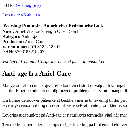
533
kr.
(Vis fragtpris)
Læs mere »
Køb nu »
Webshop
Produkter
Anmeldelser
Bedømmelse
Link
Navn:
Aniel Vitalize Strength Olie – 50ml
Kategori:
Anti-age
Producent:
Aniel Care
Varenummer:
5708185218207
EAN:
5708185218207
Vurderet til
3.5
ud af 5 stjerner baseret på
11
anmeldelser
Anti-age fra Aniel Care
Mange outlets på nettet giver efterhånden et stort udvalg af leveringsf
har tid. Fragtmetoden er nemlig meget uproblematisk, samt i mange ti
Du kunne derudover påtænke at bestille varerne til levering til din pri
leveringsversion vil dog utvivlsomt være selv at hente produkterne, so
Leveringstidspunktet på Anti-age er naturligvis temmelig vital når man 
Temmelig mange internet shops tilsiger levering på blot en enkelt hver