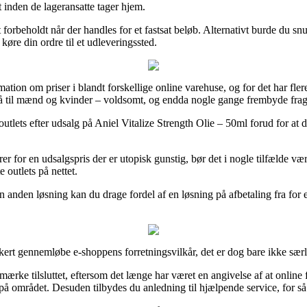
t inden de lageransatte tager hjem.
det forbeholdt når der handles for et fastsat beløb. Alternativt burde d
øre din ordre til et udleveringssted.
mation om priser i blandt forskellige online varehuse, og for det har flere
gså til mænd og kvinder – voldsomt, og endda nogle gange frembyde frag
outlets efter udsalg på Aniel Vitalize Strength Olie – 50ml forud for at
r for en udsalgspris der er utopisk gunstig, bør det i nogle tilfælde vær
outlets på nettet.
 anden løsning kan du drage fordel af en løsning på afbetaling fra for e
kert gennemløbe e-shoppens forretningsvilkår, det er dog bare ikke sær
ærke tilsluttet, eftersom det længe har været en angivelse af at online
e på området. Desuden tilbydes du anledning til hjælpende service, for s