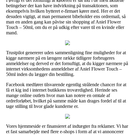
I øvrigt er det fornuftigt at køberen er sat ind i de mest aktuelle
betingelser der kan have indvirkning på transaktionen, som
eksempelvis hvilken bytteret e-firmaet kører med. Her er det
desuden vigtigt, at man permanent bibeholder ens ordremail, så
man en anden gang kan påvise sin shopping af Aniel Flower
Touch – 50ml, om du er på udkig efter varer til en kvinde eller
mand.
Trustpilot genererer uden sammenligning fine muligheder for at
kigge nærmere på en længere række tidligere forbrugeres
anmeldelser og derved er det fornuftigt, at du kigger nærmere på
internet virksomhedens anmeldelser af Aniel Flower Touch –
50ml inden du lægger din bestilling.
Facebook medfører tilsvarende egentlig strålende chancer for at
få et kig ind i internet butikkens troværdighed. Herinde ses
mange online outlets hvor man kan notere en omtale af
ordreforløbet, hvilket på samme måde kan drages fordel af til at
tage stilling til hvor glade kunderne er.
Vores hjemmeside er finansieret af indtægter fra reklamer. Vi har
et fast samarbejde med flere e-shops i form af at vi annoncerer