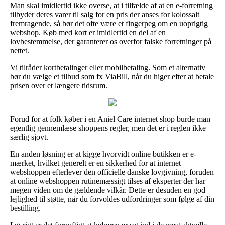
Man skal imidlertid ikke overse, at i tilfælde af at en e-forretning
tilbyder deres varer til salg for en pris der anses for kolossalt
fremragende, så bør det ofte være et fingerpeg om en uoprigtig
webshop. Køb med kort er imidlertid en del af en
lovbestemmelse, der garanterer os overfor falske forretninger på
nettet.
Vi tilråder kortbetalinger eller mobilbetaling. Som et alternativ
bør du vælge et tilbud som fx ViaBill, når du higer efter at betale
prisen over et længere tidsrum.
Forud for at folk køber i en Aniel Care internet shop burde man
egentlig gennemlæse shoppens regler, men det er i reglen ikke
særlig sjovt.
En anden løsning er at kigge hvorvidt online butikken er e-
mærket, hvilket generelt er en sikkerhed for at internet
webshoppen efterlever den officielle danske lovgivning, foruden
at online webshoppen rutinemæssigt tilses af eksperter der har
megen viden om de gældende vilkår. Dette er desuden en god
lejlighed til støtte, når du forvoldes udfordringer som følge af din
bestilling.