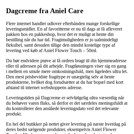
Dagcreme fra Aniel Care
Flere internet handler udlover efterhånden mange forskellige
leveringsmidler. En af favoritterne er nu til dags at få afleveret
pakken hos en pakkeshop, hvor det er muligt at hente din
bestilling når du har tid. Fragtmuligheden er jo ualmindeligt
fleksibel, samt desuden tillige den mindst kostelige type af
levering ved køb af Aniel Flower Touch – 50ml.
Du bør endvidere prøve at få ordren bragt til din hjemmeadresse
eller til adressen på dit arbejde. Fragtløsningen viser sig en gang
i mellem en smule mere omkostningsfuld, men ligeledes ultra let.
Den mest prisbevidste fragttype er unægtelig selv at hente
produkterne, hvilket dog forudsætter at du har bopæl med kort
afstand til internet webshoppens adresse.
Leveringstiden på Dagcreme er selvfølgelig ultra væsentlig når
du behøver varen fluks, så derfor er det særdeles meningsfuldt at
du kontrollerer den anslåede leveringsdato ved det relevante
produkt.
En hel del butikker på nettet giver levering på næste hverdag på
deres bedst sælgende produkter, eksempelvis Aniel Flower