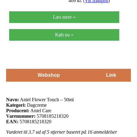
409
kr.
(Vis fragtpris)
Læs mere »
Køb nu »
Webshop
Link
Navn:
Aniel Flower Touch – 50ml
Kategori:
Dagcreme
Producent:
Aniel Care
Varenummer:
5708185218320
EAN:
5708185218320
Vurderet til
3.7
ud af 5 stjerner baseret på
16
anmeldelser