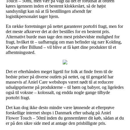
Touch – 50ml, men vær på vagt da det er forudsat at ordren
køres igennem inden et bestemt klokkeslæt, så de højst
sandsynligt kan nå at få bestillingen afsendt før
logistikpersonalet tager hjem.
En række forretninger på nettet garanterer portofri fragt, men for
det meste afkræver det at der bestilles for en bestemt pris.
Alternativt burde man tage den mest prisbevidste mulighed for
fragt, hvilket tit – uafhængig om man befinder sig nær Kolding,
Korsør eller Billund – vil blive at få kørt dine produkter til et
afhentningssted.
Det er efterhånden meget ligetil for folk at finde frem til de
bedste priser på diverse outlets på nettet, og til gengæld har
massevis af Aniel Care webshops været nødt til at reducere
udsalgspriserne på produkterne – til børn og babyer, og ligeledes
også til voksne – kolossalt, og endda nogle gange tilbyde
portofri fragt.
Det kan dog ikke desto mindre være lønnende at efterprøve
forskellige internet shops i Danmark efter udsalg på Aniel
Flower Touch – 50ml inden du gennemfører dit køb, sådan at du
er på den sikre side med at antage den prisbilligste pris.