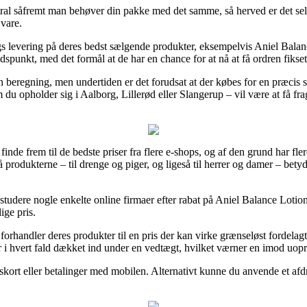
ntral såfremt man behøver din pakke med det samme, så herved er det se
 vare.
gs levering på deres bedst sælgende produkter, eksempelvis Aniel Balan
idspunkt, med det formål at de har en chance for at nå at få ordren fikse
en beregning, men undertiden er det forudsat at der købes for en præcis
du opholder sig i Aalborg, Lillerød eller Slangerup – vil være at få fragtf
finde frem til de bedste priser fra flere e-shops, og af den grund har fle
 produkterne – til drenge og piger, og ligeså til herrer og damer – bety
t studere nogle enkelte online firmaer efter rabat på Aniel Balance Loti
ige pris.
orhandler deres produkter til en pris der kan virke grænseløst fordelagti
 i hvert fald dækket ind under en vedtægt, hvilket værner en imod uopr
gskort eller betalinger med mobilen. Alternativt kunne du anvende et afdra