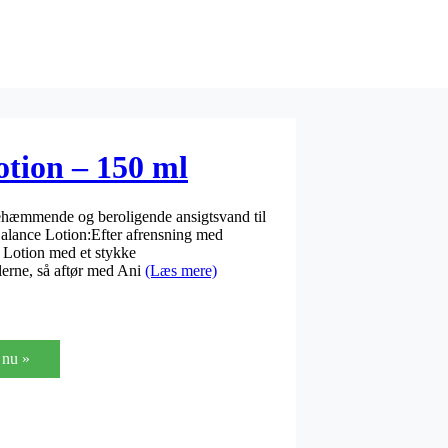
otion – 150 ml
iehæmmende og beroligende ansigtsvand til
alance Lotion:Efter afrensning med
 Lotion med et stykke
lerne, så aftør med Ani
(Læs mere)
nu »