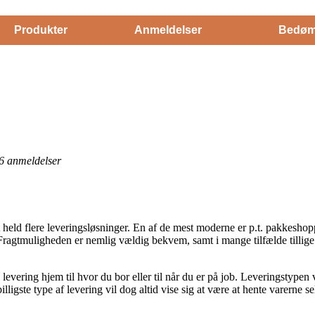
Produkter
Anmeldelser
Bedøm
6
anmeldelser
t held flere leveringsløsninger. En af de mest moderne er p.t. pakkeshop
 Fragtmuligheden er nemlig vældig bekvem, samt i mange tilfælde tillig
levering hjem til hvor du bor eller til når du er på job. Leveringstypen vi
ligste type af levering vil dog altid vise sig at være at hente varerne 