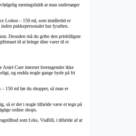
lvfølgelig meningsfuldt at man undersøger
ce Lotion – 150 ml, som imidlertid er
t inden pakkepersonalet har fyraften.
 sum. Desuden må du gribe den prisbilligste
irmaet til at bringe dine varer til et
re Aniel Care internet foretagender ikke
deligt, og endda nogle gange byde på fri
on – 150 ml før du shopper, så man er
g, så er det i nogle tilfælde være et tegn på
igtige online shops.
gstilbud som f.eks. ViaBill, i tilfælde af at