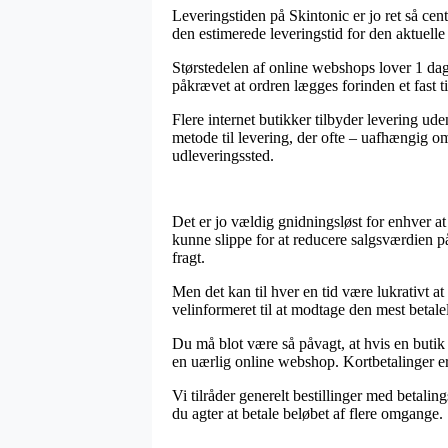
Leveringstiden på Skintonic er jo ret så ce
den estimerede leveringstid for den aktuelle
Størstedelen af online webshops lover 1 da
påkrævet at ordren lægges forinden et fast t
Flere internet butikker tilbyder levering ud
metode til levering, der ofte – uafhængig om 
udleveringssted.
Det er jo vældig gnidningsløst for enhver at 
kunne slippe for at reducere salgsværdien på
fragt.
Men det kan til hver en tid være lukrativt a
velinformeret til at modtage den mest betalel
Du må blot være så påvagt, at hvis en butik f
en uærlig online webshop. Kortbetalinger er
Vi tilråder generelt bestillinger med betalin
du agter at betale beløbet af flere omgange.