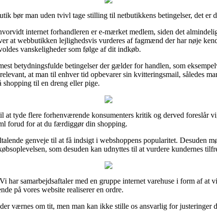
 bør man uden tvivl tage stilling til netbutikkens betingelser, det er d
orvidt internet forhandleren er e-mærket medlem, siden det almindeligv
er at webbutikken lejlighedsvis vurderes af fagmænd der har nøje kends
orvoldes vanskeligheder som følge af dit indkøb.
e mest betydningsfulde betingelser der gælder for handlen, som eksempel
relevant, at man til enhver tid opbevarer sin kvitteringsmail, således m
shopping til en dreng eller pige.
til at tyde flere forhenværende konsumenters kritik og derved foreslår vi
l forud for at du færdiggør din shopping.
ltalende genveje til at få indsigt i webshoppens popularitet. Desuden
købsoplevelsen, som desuden kan udnyttes til at vurdere kundernes tilf
Vi har samarbejdsaftaler med en gruppe internet varehuse i form af at vi
nde på vores website realiserer en ordre.
r værnes om tit, men man kan ikke stille os ansvarlig for justeringer de