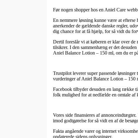
Før nogen shopper hos en Aniel Care webbutik
En nemmere løsning kunne være at efterse hv
anerkender de gældende danske regler, udov
dig chance for at få hjælp, for så vidt du f
Dertil foreslår vi at køberen er klar over d
tilsikrer. I den sammenhæng er det desuden 
Aniel Balance Lotion – 150 ml, om du er på 
Trustpilot leverer super passende løsninger 
vurderinger af Aniel Balance Lotion – 150 m
Facebook tilbyder desuden en lang række ti
folk mulighed for at nedfælde en omtale af 
Vores side finansieres af annonceindtægter. 
imod godtgørelse for så vidt en af de besøge
Fakta angående varer og internet virksomhede
opdaterede sidens oplysninger.