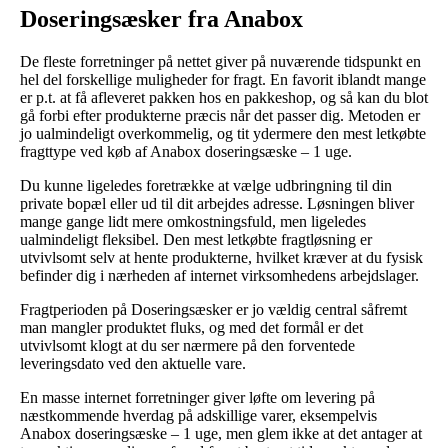
Doseringsæsker fra Anabox
De fleste forretninger på nettet giver på nuværende tidspunkt en
hel del forskellige muligheder for fragt. En favorit iblandt mange
er p.t. at få afleveret pakken hos en pakkeshop, og så kan du blot
gå forbi efter produkterne præcis når det passer dig. Metoden er
jo ualmindeligt overkommelig, og tit ydermere den mest letkøbte
fragttype ved køb af Anabox doseringsæske – 1 uge.
Du kunne ligeledes foretrække at vælge udbringning til din
private bopæl eller ud til dit arbejdes adresse. Løsningen bliver
mange gange lidt mere omkostningsfuld, men ligeledes
ualmindeligt fleksibel. Den mest letkøbte fragtløsning er
utvivlsomt selv at hente produkterne, hvilket kræver at du fysisk
befinder dig i nærheden af internet virksomhedens arbejdslager.
Fragtperioden på Doseringsæsker er jo vældig central såfremt
man mangler produktet fluks, og med det formål er det
utvivlsomt klogt at du ser nærmere på den forventede
leveringsdato ved den aktuelle vare.
En masse internet forretninger giver løfte om levering på
næstkommende hverdag på adskillige varer, eksempelvis
Anabox doseringsæske – 1 uge, men glem ikke at det antager at