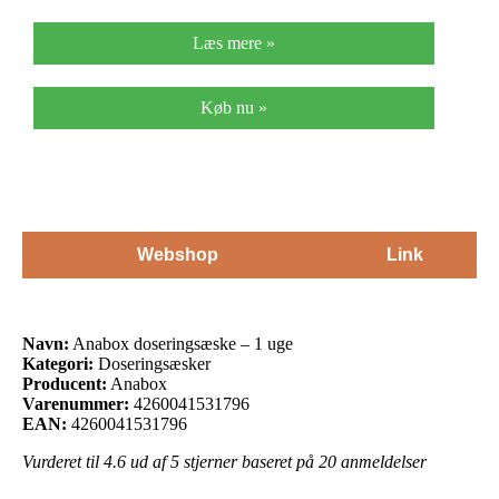
Læs mere »
Køb nu »
Webshop
Link
Navn:
Anabox doseringsæske – 1 uge
Kategori:
Doseringsæsker
Producent:
Anabox
Varenummer:
4260041531796
EAN:
4260041531796
Vurderet til
4.6
ud af 5 stjerner baseret på
20
anmeldelser