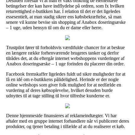
Desuden foreslår vi at man er vaks omkring de elementære
betingelser der kan have indflydelse på ordren, som fx hvilken
returrettighed e-butikken har. I relation til det er det ligeledes
essesentielt, at man stadig sikrer ens købsbekræftelse, så man
senere vil kunne bevise sin shopping af Anabox doseringsæske
– 1 uge, uden hensyn til om du er dame eller herre.
Trustpilot fører til forholdsvis værdifulde chancer for at beskue
en længere række forhenværende brugeres tanker og derfor
tilrådes det, at du eftergår internet webshoppens vurderinger af
Anabox doseringsæske – 1 uge forinden du placerer din ordre.
Facebook fremskaffer ligeledes fuldt ud sikre muligheder for at
få en idé om e-butikkens pålidelighed. Herinde er der nogle
online webshops som giver folk mulighed for at nedfælde en
vurdering af deres købsoplevelse, hvilket desuden burde
udnyttes til at tage stilling til hvor tilfredse kunderne er.
Denne hjemmeside finansieres af reklameindtægter. Vi har
aftaler med en gruppe internet forhandlere når vi publicerer deres
produkter, og tjener betaling i tilfælde af at du realiserer et køb.