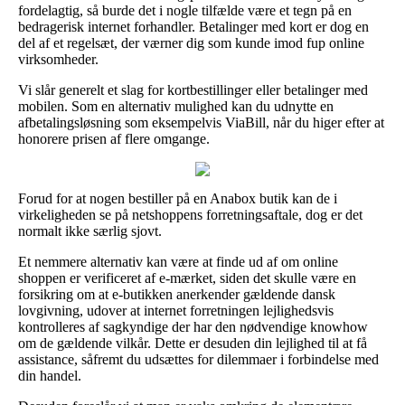
fordelagtig, så burde det i nogle tilfælde være et tegn på en
bedragerisk internet forhandler. Betalinger med kort er dog en
del af et regelsæt, der værner dig som kunde imod fup online
virksomheder.
Vi slår generelt et slag for kortbestillinger eller betalinger med
mobilen. Som en alternativ mulighed kan du udnytte en
afbetalingsløsning som eksempelvis ViaBill, når du higer efter at
honorere prisen af flere omgange.
Forud for at nogen bestiller på en Anabox butik kan de i
virkeligheden se på netshoppens forretningsaftale, dog er det
normalt ikke særlig sjovt.
Et nemmere alternativ kan være at finde ud af om online
shoppen er verificeret af e-mærket, siden det skulle være en
forsikring om at e-butikken anerkender gældende dansk
lovgivning, udover at internet forretningen lejlighedsvis
kontrolleres af sagkyndige der har den nødvendige knowhow
om de gældende vilkår. Dette er desuden din lejlighed til at få
assistance, såfremt du udsættes for dilemmaer i forbindelse med
din handel.