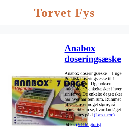
Torvet Fys
Anabox
doseringsæske
– 1 uge
Anabox doseringsæske – 1 uge
Praktisk doseringsæske til 1
uges medicin. Ugeboksen
indeholder 7 enkeltæsker i hver
sin farve. De enkelte dagsæsker
har hver har fem rum. Rummet
til venstre er noget større, så
man altid kan se, hvordan låget
skal sættes på d
(Læs mere)
94
kr.
(Vis fragtpris)