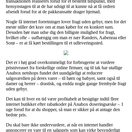
transaktionen realiseres forud for et bestemt tidspunkt, med
hensynstagen til at de har udsigt til at kunne nå at få ordren
afsendt forud for at de pakkeansatte drager hjemad.
Nogle få internet forretninger lover fragt uden gebyr, men for det
meste stiller det krav om at man køber for en konkret sum.
Desuden bør man udse dig den billigste mulighed for fragt,
hvilket ofte – uafhængig om man er nær Randers, Aabenraa eller
Sorø – er at få kørt bestillingen til et udleveringssted.
Det er i høj grad overkommeligt for forbrugerne at vurdere
prisniveauet fra forskellige online firmaer, og til tak har utallige
Anabox netshops fundet det uundgåeligt at reducere
salgsværdien på deres varer – til børn og babyer, samt også til
damer og herrer – drastisk, og endda nogle gange frembyde fragt
uden gebyr.
Det kan til hver en tid være profitabelt at besigtige indtil flere
internet butikker efter rabatkoder på Anabox doseringsæske – 1
uge forud for at du shopper, så man er sikker på at antage den
bedste pris.
Du skal bare ikke undervurdere, at når en internet handler
annoncerer en vare til en salgspris som kan virke besynderligt