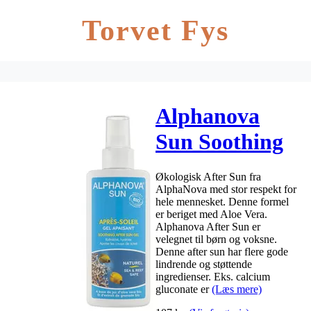
Torvet Fys
Alphanova
Sun Soothing
After Sun Gel
Økologisk After Sun fra
– 125 ml
AlphaNova med stor respekt for
hele mennesket. Denne formel
er beriget med Aloe Vera.
Alphanova After Sun er
velegnet til børn og voksne.
Denne after sun har flere gode
lindrende og støttende
ingredienser. Eks. calcium
gluconate er
(Læs mere)