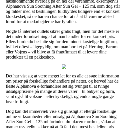
næstkommende hverdag på en hel del varenumre, eksempelvis
Alphanova Sun Soothing After Sun Gel – 125 ml, som dog står
og falder med at bestillingen fuldbyrdes tidligere end et konkret
klokkeslæt, så de har en chance for at nå at få varerne afsted
forud for at medarbejderne har fyraften.
Nogle få internet outlets sikrer gratis fragt, men for det meste er
det under forudsætning af at man handler for en konkret pris.
Ellers burde du beslutte sig for den mindst kostelige fragtform,
hvilket oftest – ligegyldigt om man bor tæt på Herning, Farum
eller Vojens – vil blive at få fragtfirmaet til at levere dine
produkter til en pakkeshop.
Det har vist sig at være meget let for os alle at søge information
om priser på forskellige forhandlere på nettet, og herved har de
fleste Alphanova e-forhandlere set sig tvunget til at tvinge
udsalgspriserne på mange af deres varer – til babyer og børn,
samt også til voksne – eftertrykkeligt, og endda nogle gange
love fri fragt.
Dog kan det immervæk vise sig gunstigt at eftergå forskellige
online virksomheder efter udsalg på Alphanova Sun Soothing
After Sun Gel – 125 ml forinden du placerer ordren, sådan at
man er usvigeligt sikker på at få fat i den mest betalelige pris.