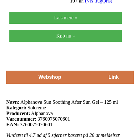
107
kr.
(Vis fragtpris)
Læs mere »
Køb nu »
Webshop
Link
Navn:
Alphanova Sun Soothing After Sun Gel – 125 ml
Kategori:
Solcreme
Producent:
Alphanova
Varenummer:
3760075070601
EAN:
3760075070601
Vurderet til
4.7
ud af 5 stjerner baseret på
28
anmeldelser