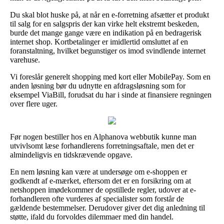
Du skal blot huske på, at når en e-forretning afsætter et produkt
til salg for en salgspris der kan virke helt ekstremt beskeden,
burde det mange gange være en indikation på en bedragerisk
internet shop. Kortbetalinger er imidlertid omsluttet af en
foranstaltning, hvilket begunstiger os imod svindlende internet
varehuse.
Vi foreslår generelt shopping med kort eller MobilePay. Som en
anden løsning bør du udnytte en afdragsløsning som for
eksempel ViaBill, forudsat du har i sinde at finansiere regningen
over flere uger.
Før nogen bestiller hos en Alphanova webbutik kunne man
utvivlsomt læse forhandlerens forretningsaftale, men det er
almindeligvis en tidskrævende opgave.
En nem løsning kan være at undersøge om e-shoppen er
godkendt af e-mærket, eftersom det er en forsikring om at
netshoppen imødekommer de opstillede regler, udover at e-
forhandleren ofte vurderes af specialister som forstår de
gældende bestemmelser. Derudover giver det dig anledning til
støtte, ifald du forvoldes dilemmaer med din handel.