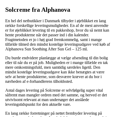
Solcreme fra Alphanova
En hel del netbutikker i Danmark tilbyder i øjeblikket en lang
række forskellige leveringsmuligheder. En af de mest anvendte
er for øjeblikket levering til en pakkeshop, hvor du så nemt kan
hente produkterne når det passer ind i din kalender.
Fragtmetoden er jo i høj grad fremkommelig, samt i mange
tilfælde tilmed den mindst kostelige leveringsudgave ved køb af
Alphanova Sun Soothing After Sun Gel – 125 ml.
Du burde endvidere planlægge at vælge afsending til din bolig
eller til når du er på job. Muligheden er i mange tilfælde en tak
mere omkostningsfuld, men samtidig særdeles ligetil. Den
mindst kostelige leveringsudgave kan ikke benægtes at være
selv at hente produkterne, som desværre kræver at du bor i
nærheden af e-forhandlerens tilholdssted.
Antal dages levering på Solcreme er selvfølgelig super vital
såfremt man mangler ordren med det samme, og herved er det
utvivlsomt relevant at man undersøger det anslåede
leveringstidspunkt for den aktuelle vare.
En lang række forretninger på nettet frembyder levering på