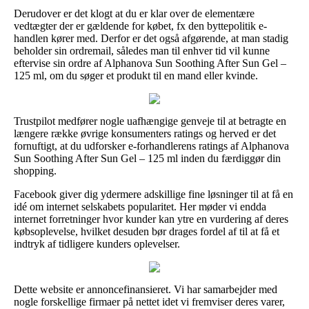
Derudover er det klogt at du er klar over de elementære
vedtægter der er gældende for købet, fx den byttepolitik e-
handlen kører med. Derfor er det også afgørende, at man stadig
beholder sin ordremail, således man til enhver tid vil kunne
eftervise sin ordre af Alphanova Sun Soothing After Sun Gel –
125 ml, om du søger et produkt til en mand eller kvinde.
Trustpilot medfører nogle uafhængige genveje til at betragte en
længere række øvrige konsumenters ratings og herved er det
fornuftigt, at du udforsker e-forhandlerens ratings af Alphanova
Sun Soothing After Sun Gel – 125 ml inden du færdiggør din
shopping.
Facebook giver dig ydermere adskillige fine løsninger til at få en
idé om internet selskabets popularitet. Her møder vi endda
internet forretninger hvor kunder kan ytre en vurdering af deres
købsoplevelse, hvilket desuden bør drages fordel af til at få et
indtryk af tidligere kunders oplevelser.
Dette website er annoncefinansieret. Vi har samarbejder med
nogle forskellige firmaer på nettet idet vi fremviser deres varer,