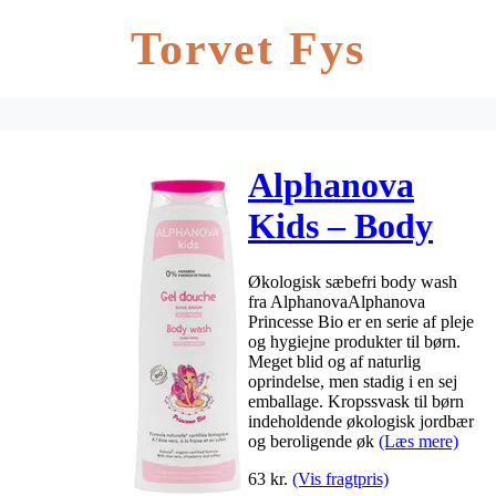
Torvet Fys
Alphanova
Kids – Body
Wash –
Økologisk sæbefri body wash
Princess – 250
fra AlphanovaAlphanova
Princesse Bio er en serie af pleje
ml
og hygiejne produkter til børn.
Meget blid og af naturlig
oprindelse, men stadig i en sej
emballage. Kropssvask til børn
indeholdende økologisk jordbær
og beroligende øk
(Læs mere)
63
kr.
(Vis fragtpris)