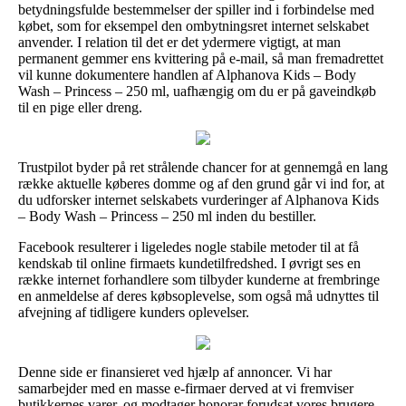
betydningsfulde bestemmelser der spiller ind i forbindelse med
købet, som for eksempel den ombytningsret internet selskabet
anvender. I relation til det er det ydermere vigtigt, at man
permanent gemmer ens kvittering på e-mail, så man fremadrettet
vil kunne dokumentere handlen af Alphanova Kids – Body
Wash – Princess – 250 ml, uafhængig om du er på gaveindkøb
til en pige eller dreng.
Trustpilot byder på ret strålende chancer for at gennemgå en lang
række aktuelle køberes domme og af den grund går vi ind for, at
du udforsker internet selskabets vurderinger af Alphanova Kids
– Body Wash – Princess – 250 ml inden du bestiller.
Facebook resulterer i ligeledes nogle stabile metoder til at få
kendskab til online firmaets kundetilfredshed. I øvrigt ses en
række internet forhandlere som tilbyder kunderne at frembringe
en anmeldelse af deres købsoplevelse, som også må udnyttes til
afvejning af tidligere kunders oplevelser.
Denne side er finansieret ved hjælp af annoncer. Vi har
samarbejder med en masse e-firmaer derved at vi fremviser
butikkernes varer, og modtager honorar forudsat vores brugere