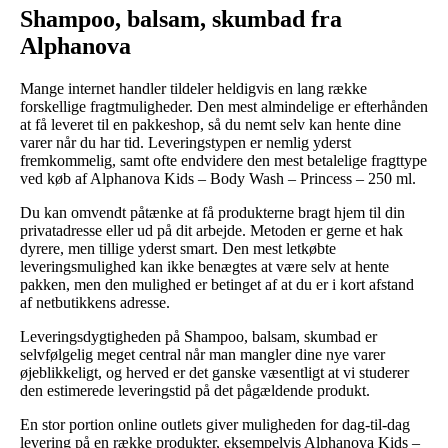
Shampoo, balsam, skumbad fra
Alphanova
Mange internet handler tildeler heldigvis en lang række
forskellige fragtmuligheder. Den mest almindelige er efterhånden
at få leveret til en pakkeshop, så du nemt selv kan hente dine
varer når du har tid. Leveringstypen er nemlig yderst
fremkommelig, samt ofte endvidere den mest betalelige fragttype
ved køb af Alphanova Kids – Body Wash – Princess – 250 ml.
Du kan omvendt påtænke at få produkterne bragt hjem til din
privatadresse eller ud på dit arbejde. Metoden er gerne et hak
dyrere, men tillige yderst smart. Den mest letkøbte
leveringsmulighed kan ikke benægtes at være selv at hente
pakken, men den mulighed er betinget af at du er i kort afstand
af netbutikkens adresse.
Leveringsdygtigheden på Shampoo, balsam, skumbad er
selvfølgelig meget central når man mangler dine nye varer
øjeblikkeligt, og herved er det ganske væsentligt at vi studerer
den estimerede leveringstid på det pågældende produkt.
En stor portion online outlets giver muligheden for dag-til-dag
levering på en række produkter, eksempelvis Alphanova Kids –