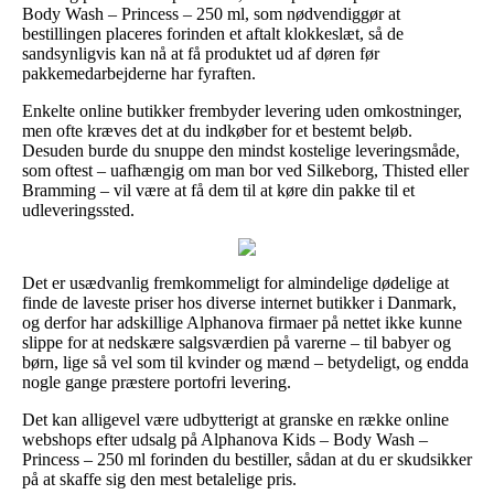
Body Wash – Princess – 250 ml, som nødvendiggør at
bestillingen placeres forinden et aftalt klokkeslæt, så de
sandsynligvis kan nå at få produktet ud af døren før
pakkemedarbejderne har fyraften.
Enkelte online butikker frembyder levering uden omkostninger,
men ofte kræves det at du indkøber for et bestemt beløb.
Desuden burde du snuppe den mindst kostelige leveringsmåde,
som oftest – uafhængig om man bor ved Silkeborg, Thisted eller
Bramming – vil være at få dem til at køre din pakke til et
udleveringssted.
Det er usædvanlig fremkommeligt for almindelige dødelige at
finde de laveste priser hos diverse internet butikker i Danmark,
og derfor har adskillige Alphanova firmaer på nettet ikke kunne
slippe for at nedskære salgsværdien på varerne – til babyer og
børn, lige så vel som til kvinder og mænd – betydeligt, og endda
nogle gange præstere portofri levering.
Det kan alligevel være udbytterigt at granske en række online
webshops efter udsalg på Alphanova Kids – Body Wash –
Princess – 250 ml forinden du bestiller, sådan at du er skudsikker
på at skaffe sig den mest betalelige pris.