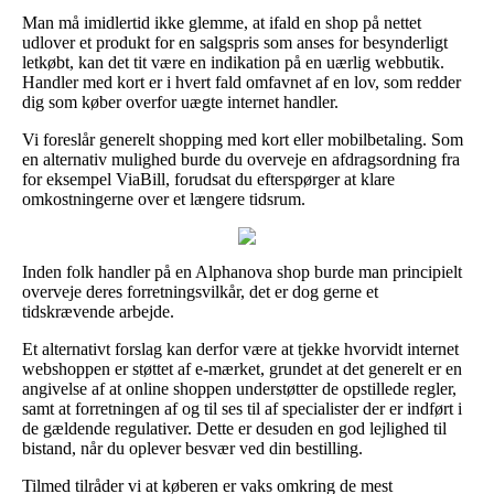
Man må imidlertid ikke glemme, at ifald en shop på nettet
udlover et produkt for en salgspris som anses for besynderligt
letkøbt, kan det tit være en indikation på en uærlig webbutik.
Handler med kort er i hvert fald omfavnet af en lov, som redder
dig som køber overfor uægte internet handler.
Vi foreslår generelt shopping med kort eller mobilbetaling. Som
en alternativ mulighed burde du overveje en afdragsordning fra
for eksempel ViaBill, forudsat du efterspørger at klare
omkostningerne over et længere tidsrum.
Inden folk handler på en Alphanova shop burde man principielt
overveje deres forretningsvilkår, det er dog gerne et
tidskrævende arbejde.
Et alternativt forslag kan derfor være at tjekke hvorvidt internet
webshoppen er støttet af e-mærket, grundet at det generelt er en
angivelse af at online shoppen understøtter de opstillede regler,
samt at forretningen af og til ses til af specialister der er indført i
de gældende regulativer. Dette er desuden en god lejlighed til
bistand, når du oplever besvær ved din bestilling.
Tilmed tilråder vi at køberen er vaks omkring de mest