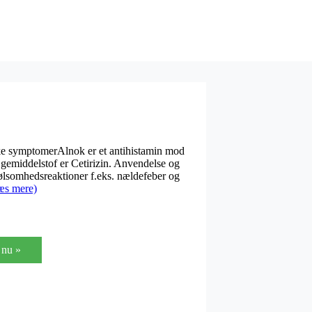
ke symptomerAlnok er et antihistamin mod
ægemiddelstof er Cetirizin. Anvendelse og
lsomhedsreaktioner f.eks. nældefeber og
æs mere)
nu »