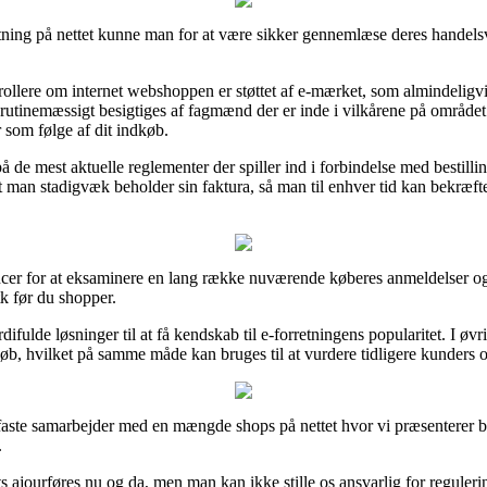
ning på nettet kunne man for at være sikker gennemlæse deres handelsvi
llere om internet webshoppen er støttet af e-mærket, som almindeligvis
n rutinemæssigt besigtiges af fagmænd der er inde i vilkårene på området
r som følge af dit indkøb.
å de mest aktuelle reglementer der spiller ind i forbindelse med bestilli
 at man stadigvæk beholder sin faktura, så man til enhver tid kan bekræf
ncer for at eksaminere en lang række nuværende køberes anmeldelser og d
k før du shopper.
rdifulde løsninger til at få kendskab til e-forretningens popularitet. I øv
øb, hvilket på samme måde kan bruges til at vurdere tidligere kunders o
r faste samarbejder med en mængde shops på nettet hvor vi præsenterer 
.
 ajourføres nu og da, men man kan ikke stille os ansvarlig for reguleri