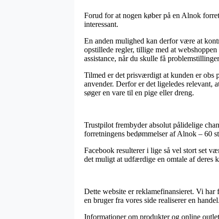
Forud for at nogen køber på en Alnok forret
interessant.
En anden mulighed kan derfor være at kontro
opstillede regler, tillige med at webshoppe
assistance, når du skulle få problemstillinge
Tilmed er det prisværdigt at kunden er obs p
anvender. Derfor er det ligeledes relevant,
søger en vare til en pige eller dreng.
Trustpilot frembyder absolut pålidelige cha
forretningens bedømmelser af Alnok – 60 st
Facebook resulterer i lige så vel stort set væ
det muligt at udfærdige en omtale af deres k
Dette website er reklamefinansieret. Vi ha
en bruger fra vores side realiserer en handel
Informationer om produkter og online outlets