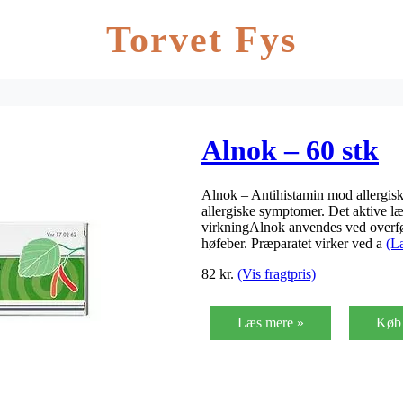
Torvet Fys
Alnok – 60 stk
Alnok – Antihistamin mod allergis
allergiske symptomer. Det aktive l
virkningAlnok anvendes ved overfø
høfeber. Præparatet virker ved a
(L
82
kr.
(Vis fragtpris)
Læs mere »
Køb 