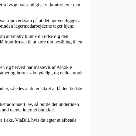
t selvsagt væsentligt at vi kontrollerer den
en vær opmærksom på at det nødvendiggør at
 forinden lagermedarbejderne tager hjem.
 Som alternativ kunne du udse dig den
 fragtfirmaet til at køre din bestilling til en
ker, og herved har massevis af Alnok e-
 damer og herrer – betydeligt, og endda nogle
ler, således at du er sikret at få den bedste
kstraordinært lav, så burde det undertiden
imod uægte internet butikker.
f.eks. ViaBill, hvis du agter at afbetale