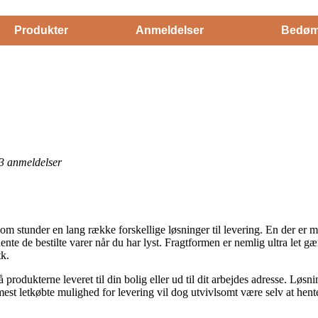
Produkter
Anmeldelser
Bedøm
3
anmeldelser
m stunder en lang række forskellige løsninger til levering. En der er me
hente de bestilte varer når du har lyst. Fragtformen er nemlig ultra let 
tk.
 produkterne leveret til din bolig eller ud til dit arbejdes adresse. Løs
est letkøbte mulighed for levering vil dog utvivlsomt være selv at hent