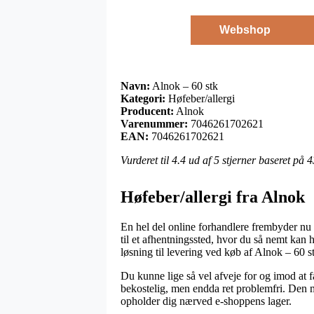
Webshop
Navn:
Alnok – 60 stk
Kategori:
Høfeber/allergi
Producent:
Alnok
Varenummer:
7046261702621
EAN:
7046261702621
Vurderet til
4.4
ud af 5 stjerner baseret på
4
Høfeber/allergi fra Alnok
En hel del online forhandlere frembyder nu o
til et afhentningssted, hvor du så nemt kan 
løsning til levering ved køb af Alnok – 60 s
Du kunne lige så vel afveje for og imod at få
bekostelig, men endda ret problemfri. Den m
opholder dig nærved e-shoppens lager.