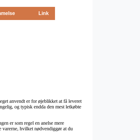
melse
Link
get anvendt er for øjeblikket at få leveret
gængelig, og typisk endda den mest letkøbte
ningen er som regel en anelse mere
e varerne, hvilket nødvendiggør at du