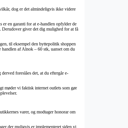
lkår, dog er det almindeligvis ikke videre
 er en garanti for at e-handlen opfylder de
. Derudover giver det dig mulighed for at få
ngen, til eksempel den byttepolitik shoppen
te handlen af Alnok – 60 stk, uanset om du
erved foreslåes det, at du eftergår e-
rigt møder vi faktisk internet outlets som gør
plevelser.
butikkernes varer, og modtager honorar om
nger der muligvis er implementeret siden vi