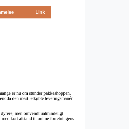
melse
Link
os mange er nu om stunder pakkeshoppen,
k endda den mest letkøbte leveringsmanér
jat dyrere, men omvendt ualmindeligt
 med kort afstand til online forretningens