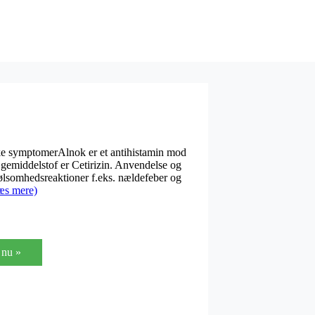
ke symptomerAlnok er et antihistamin mod
ægemiddelstof er Cetirizin. Anvendelse og
lsomhedsreaktioner f.eks. nældefeber og
æs mere)
nu »