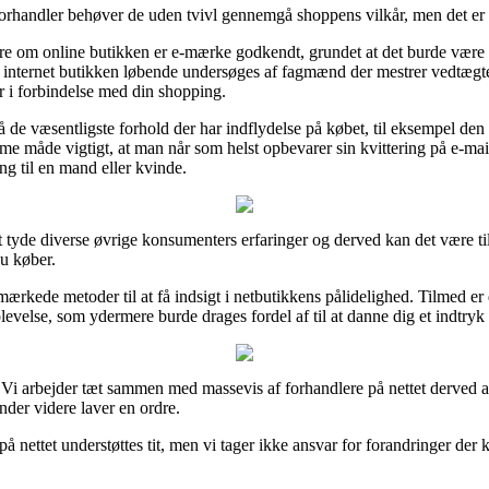
rhandler behøver de uden tvivl gennemgå shoppens vilkår, men det er ti
ere om online butikken er e-mærke godkendt, grundet at det burde være 
at internet butikken løbende undersøges af fagmænd der mestrer vedtægte
ær i forbindelse med din shopping.
å de væsentligste forhold der har indflydelse på købet, til eksempel 
måde vigtigt, at man når som helst opbevarer sin kvittering på e-mail,
ng til en mand eller kvinde.
at tyde diverse øvrige konsumenters erfaringer og derved kan det være t
u køber.
mærkede metoder til at få indsigt i netbutikkens pålidelighed. Tilmed er
evelse, som ydermere burde drages fordel af til at danne dig et indtryk 
i arbejder tæt sammen med massevis af forhandlere på nettet derved at
der videre laver en ordre.
 nettet understøttes tit, men vi tager ikke ansvar for forandringer der 