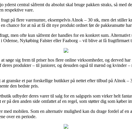
o yderst central såfremt du absolut skal bruge pakken straks, så med det 
en respektive vare.
ragt på flere varenumre, eksempelvis Alnok – 30 stk, men det stiller k
r en chance for at nå at få dit nye produkt ordnet før de pakkeansatte har 
 fragt, men ofte kun såfremt der handles for en konkret sum. Alternativ
i Odense, Nykøbing Falster eller Faaborg – vil blive at få fragtfirmaet ti
le at søge sig frem til priser hos flere online virksomheder, og derved ha
af deres produkter – til juniorer, og desuden også til mænd og kvinder 
 at granske et par forskellige butikker på nettet efter tilbud på Alnok 
hente den bedste pris.
tbutik udbyder deres varer til salg for en salgspris som virker helt fant
r på den anden side omfattet af en regel, som støtter dig som køber imo
ger med mobilen. Som en alternativ mulighed kan du drage fordel af en a
gene over en periode.