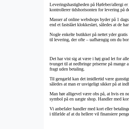
Leveringshastigheden på Høfeber/allergi er j
kontrollerer tidshorisonten for levering på d
Masser af online webshops byder på 1 dags f
end et fastslået klokkeslæt, således at de ha
Nogle enkelte butikker på nettet yder gratis
til levering, der ofte – uafhængig om du bor 
Det har vist sig at være i høj grad let for al
tvunget til at nedbringe priserne på mange 
fragt uden betaling.
Til gengæld kan det imidlertid være gunstigt
således at man er usvigeligt sikker på at ind
Man bør alligevel være obs på, at hvis en ne
symbol på en uægte shop. Handler med kort e
Vi anbefaler handler med kort eller betalin
i tilfælde af at du hellere vil finansiere pen