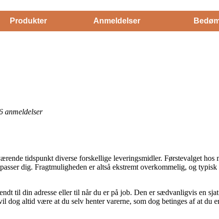
Produkter
Anmeldelser
Bedøm
6
anmeldelser
uværende tidspunkt diverse forskellige leveringsmidler. Førstevalget h
r passer dig. Fragtmuligheden er altså ekstremt overkommelig, og typis
dt til din adresse eller til når du er på job. Den er sædvanligvis en s
il dog altid være at du selv henter varerne, som dog betinges af at du er