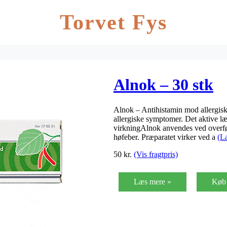
Torvet Fys
Alnok – 30 stk
Alnok – Antihistamin mod allergis
allergiske symptomer. Det aktive l
virkningAlnok anvendes ved overfø
høfeber. Præparatet virker ved a
(L
50
kr.
(Vis fragtpris)
Læs mere »
Køb 