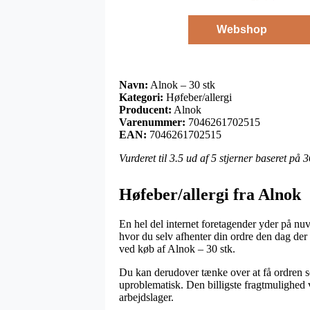
Webshop
Navn:
Alnok – 30 stk
Kategori:
Høfeber/allergi
Producent:
Alnok
Varenummer:
7046261702515
EAN:
7046261702515
Vurderet til
3.5
ud af 5 stjerner baseret på
3
Høfeber/allergi fra Alnok
En hel del internet foretagender yder på n
hvor du selv afhenter din ordre den dag de
ved køb af Alnok – 30 stk.
Du kan derudover tænke over at få ordren sen
uproblematisk. Den billigste fragtmulighed v
arbejdslager.