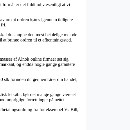
formål er det fuldt ud væsentligt at vi
rav om at ordren køres igennem tidligere
fri.
t skal du snuppe den mest betalelige metode
l at bringe ordren til et afhentningssted.
r masser af Alnok online firmaer set sig
– markant, og endda nogle gange garantere
– 30 stk forinden du gennemfører din handel,
astisk letkøbt, bør det mange gange være et
d uoprigtige forretninger på nettet.
fbetalingsordning fra for eksempel ViaBill,