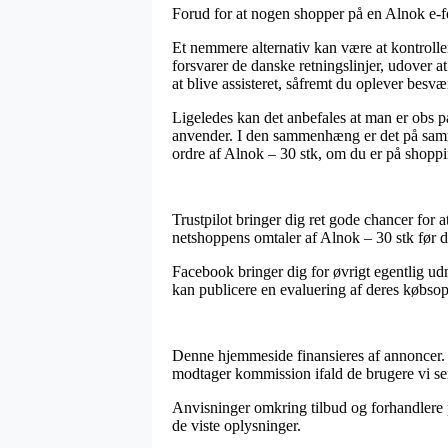
Forud for at nogen shopper på en Alnok e-fo
Et nemmere alternativ kan være at kontroll
forsvarer de danske retningslinjer, udover 
at blive assisteret, såfremt du oplever besv
Ligeledes kan det anbefales at man er obs p
anvender. I den sammenhæng er det på samme 
ordre af Alnok – 30 stk, om du er på shoppi
Trustpilot bringer dig ret gode chancer for 
netshoppens omtaler af Alnok – 30 stk før d
Facebook bringer dig for øvrigt egentlig ud
kan publicere en evaluering af deres købsopl
Denne hjemmeside finansieres af annoncer. V
modtager kommission ifald de brugere vi sen
Anvisninger omkring tilbud og forhandlere på
de viste oplysninger.