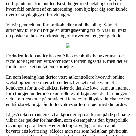
en fup internet forhandler. Bestillinger med betalingskort er i
hvert fald omfattet af en anordning, som hjælper dig som kunde
overfor snydagtige e-forretninger.
Vi går generelt ind for kortkøb eller mobilbetaling. Som et
alternativ burde du bruge en afdragsløsning fra fx ViaBill, ifald
du ønsker at betale omkostningerne over en længere periode.
Forinden folk handler hos en Allos webbutik behøver man de
facto løbe igennem virksomhedens forretningsaftale, men det er
for det meste et omfattende arbejde.
En nem løsning kan derfor være at kontrollere hvorvidt online
webshoppen er e-mærket medlem, hvilket skulle være et
kendetegn for at e-butikken føjer de danske love, samt at internet
forretningen undertiden kontrolleres af fagmænd der har megen
viden om reglerne på området. Derudover tilbydes du chance for
en håndsrækning, når du forvoldes udfordringer med din ordre.
Ligeså rekommanderer vi at køber er opmærksom på de primære
vilkår der gælder for handlen, som eksempelvis den byttepolitik
e-shoppen garanterer. Her er det også vigtigt, at man altid
bevarer ens kvittering, således man når som helst kan påvise sin