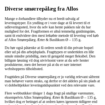
Diverse smørrepålæg fra Allos
Mange e-forhandlere tilbyder nu et bredt udvalg af
leveringstyper. En yndling er i vore dage at få leveret til et
udleveringssted, hvor du selv kan hente pakken når du har
mulighed for det. Fragtformen er altså temmelig gnidningsløs,
samt tit endvidere den mest letkøbte metode til levering ved køb
af Allos Smørepålæg Ærter & Basilikum Ø – 135 g.
Du bør også påtænke at få ordren sendt til din private bopæl
eller ud på din arbejdsplads. Fragttypen er undertiden en lille
smule mindre prisbillig, men til gengæld meget fleksibel. Den
billigste løsning vil dog utvivlsomt være at du selv henter
produkterne, men det beroer på at du er nær internet
webshoppens tilholdssted.
Fragttiden på Diverse smørrepålæg er jo vældig relevant såfremt
man behøver varen straks, og derfor er det aldeles på sin plads at
vi dobbelttjekker leveringstidspunktet ved den relevante vare.
Flere webbutikker tilsiger 1 dags fragt på utallige varenumre,
eksempelvis Allos Smørepålæg Ærter & Basilikum Ø – 135 g,
hvilket dog er betinget af at ordren køres igennem tidligere end