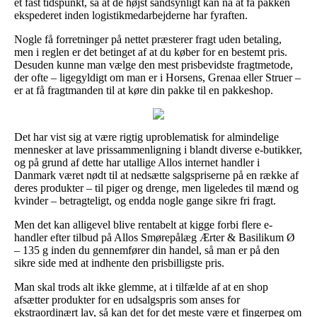
et fast tidspunkt, så at de højst sandsynligt kan nå at få pakken
ekspederet inden logistikmedarbejderne har fyraften.
Nogle få forretninger på nettet præsterer fragt uden betaling,
men i reglen er det betinget af at du køber for en bestemt pris.
Desuden kunne man vælge den mest prisbevidste fragtmetode,
der ofte – ligegyldigt om man er i Horsens, Grenaa eller Struer –
er at få fragtmanden til at køre din pakke til en pakkeshop.
Det har vist sig at være rigtig uproblematisk for almindelige
mennesker at lave prissammenligning i blandt diverse e-butikker,
og på grund af dette har utallige Allos internet handler i
Danmark været nødt til at nedsætte salgspriserne på en række af
deres produkter – til piger og drenge, men ligeledes til mænd og
kvinder – betragteligt, og endda nogle gange sikre fri fragt.
Men det kan alligevel blive rentabelt at kigge forbi flere e-
handler efter tilbud på Allos Smørepålæg Ærter & Basilikum Ø
– 135 g inden du gennemfører din handel, så man er på den
sikre side med at indhente den prisbilligste pris.
Man skal trods alt ikke glemme, at i tilfælde af at en shop
afsætter produkter for en udsalgspris som anses for
ekstraordinært lav, så kan det for det meste være et fingerpeg om