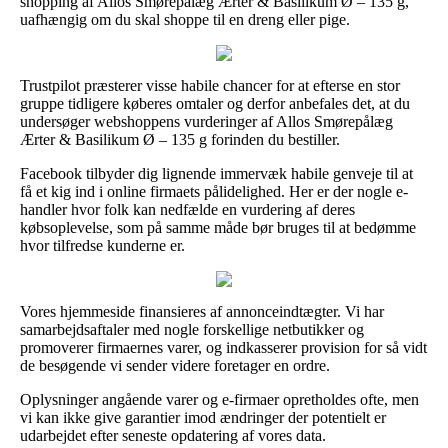
shopping af Allos Smørepålæg Ærter & Basilikum Ø – 135 g,
uafhængig om du skal shoppe til en dreng eller pige.
Trustpilot præsterer visse habile chancer for at efterse en stor
gruppe tidligere køberes omtaler og derfor anbefales det, at du
undersøger webshoppens vurderinger af Allos Smørepålæg
Ærter & Basilikum Ø – 135 g forinden du bestiller.
Facebook tilbyder dig lignende immervæk habile genveje til at
få et kig ind i online firmaets pålidelighed. Her er der nogle e-
handler hvor folk kan nedfælde en vurdering af deres
købsoplevelse, som på samme måde bør bruges til at bedømme
hvor tilfredse kunderne er.
Vores hjemmeside finansieres af annonceindtægter. Vi har
samarbejdsaftaler med nogle forskellige netbutikker og
promoverer firmaernes varer, og indkasserer provision for så vidt
de besøgende vi sender videre foretager en ordre.
Oplysninger angående varer og e-firmaer opretholdes ofte, men
vi kan ikke give garantier imod ændringer der potentielt er
udarbejdet efter seneste opdatering af vores data.