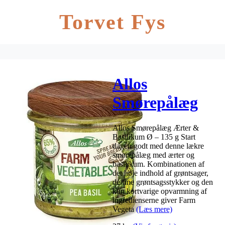
Torvet Fys
Allos
Smørepålæg
Ærter &
Allos Smørepålæg Ærter &
Basilikum Ø –
Basilikum Ø – 135 g Start
dagen godt med denne lækre
135 g
smørepålæg med ærter og
basilikum. Kombinationen af
det høje indhold af grøntsager,
de fine grøntsagsstykker og den
kun kortvarige opvarmning af
ingredienserne giver Farm
Vegeta
(Læs mere)