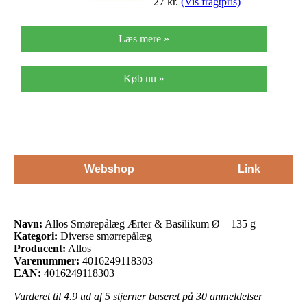
27
kr.
(Vis fragtpris)
Læs mere »
Køb nu »
Webshop
Link
Navn:
Allos Smørepålæg Ærter & Basilikum Ø – 135 g
Kategori:
Diverse smørrepålæg
Producent:
Allos
Varenummer:
4016249118303
EAN:
4016249118303
Vurderet til
4.9
ud af 5 stjerner baseret på
30
anmeldelser