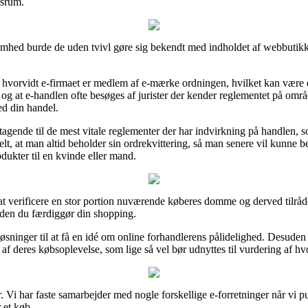
dsrum.
somhed burde de uden tvivl gøre sig bekendt med indholdet af webbutikk
hvorvidt e-firmaet er medlem af e-mærke ordningen, hvilket kan være e
, og at e-handlen ofte besøges af jurister der kender reglementet på omr
ed din handel.
stagende til de mest vitale reglementer der har indvirkning på handlen, 
lt, at man altid beholder sin ordrekvittering, så man senere vil kunne 
ukter til en kvinde eller mand.
 at verificere en stor portion nuværende køberes domme og derved tilråde
nden du færdiggør din shopping.
øsninger til at få en idé om online forhandlerens pålidelighed. Desude
af deres købsoplevelse, som lige så vel bør udnyttes til vurdering af hvo
 Vi har faste samarbejder med nogle forskellige e-forretninger når vi pu
 et køb.