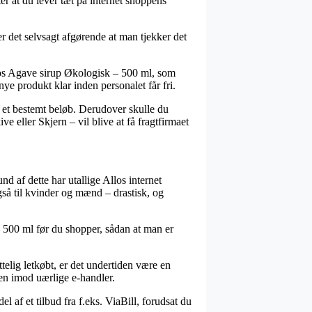
er at du lever tæt på internet shoppens
r det selvsagt afgørende at man tjekker det
los Agave sirup Økologisk – 500 ml, som
nye produkt klar inden personalet får fri.
 et bestemt beløb. Derudover skulle du
 eller Skjern – vil blive at få fragtfirmaet
d af dette har utallige Allos internet
gså til kvinder og mænd – drastisk, og
 500 ml før du shopper, sådan at man er
elig letkøbt, er det undertiden være en
ren imod uærlige e-handler.
 af et tilbud fra f.eks. ViaBill, forudsat du