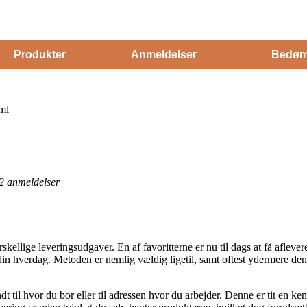
Produkter
Anmeldelser
Bedøm
ml
2
anmeldelser
kellige leveringsudgaver. En af favoritterne er nu til dags at få aflev
 din hverdag. Metoden er nemlig vældig ligetil, samt oftest ydermere den
dt til hvor du bor eller til adressen hvor du arbejder. Denne er tit en