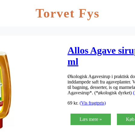
Torvet Fys
Allos Agave sir
ml
Økologisk Agavesirup i praktisk do
inddampede saft fra agaveplanter. V
til bagning, desserter, is og marme
Agavesirup*. (*økologisk dyrket)
69
kr.
(Vis fragtpris)
Læs mere »
Køb 