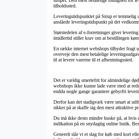
simpel. Den mest betalelige mulighed for lev
tilholdssted.
Leveringstidspunktet på Sirup er temmelig u
anslåede leveringstidspunkt på det vedkom
Størstedelen af e-forretninger giver lever
imidlertid stiller krav om at bestillingen kø
En række internet webshops tilbyder fragt 
overveje den mest betalelige leveringsudgave
til at levere varerne til et afhentningssted.
Det er vældig smertefrit for almindelige død
webshops ikke kunne lade være med at reduce
endda nogle gange garantere gebyrfri leveri
Derfor kan det stadigvæk være smart at udfo
sikker på at skaffe sig den mest attraktive pr
Du må ikke desto mindre huske på, at hvis e
indikation på en snydagtig online butik. Bes
Generelt slår vi et slag for køb med kort ell