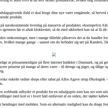
ering er uden tvivl at du selv henter produkterne, hvilket dog forudsætt
dslagsgivende ifald vi skal bruge dine nye varer omgående, så herved e
mende produkt.
ing på næstkommende hverdag på massevis af produkter, eksempelvis Al
res igennem før et aftalt klokkeslæt, så de med sikkerhed kan nå at få dit 
uden omkostninger, men i mange tilfælde påkræves det at du handler for
, hvilket mange gange – uanset om du befinder sig tæt på Randers, Skive
elige at prissammenligne på flere internet butikker i Danmark, og på grun
re priserne på mange af deres varer – til drenge og piger, og tillige o
ng.
rske enkelte online shops efter rabat på Allos Agave sirup Økologisk –
is.
n webbutik udbyder et produkt for en udsalgspris som kan ses som ufatt
tillinger med kort er i hvert fald omfavnet af en orden, der støtter købe
er betalinger med mobilen. Som en alternativ mulighed kan du drage fordel