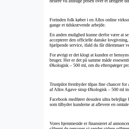
hellere vil afdrage prisen over et længere ti
Forinden folk køber i en Allos online virk
gange et tidskrævende arbejde.
En anden mulighed kunne derfor være at se 
accepterer den officielle danske lovgivning
hjælpende service, ifald du får dilemmaer v
For øvrigt er det klogt at kunden er hensyn
bruger. Her er det på samme måde essesentie
Økologisk – 500 ml, om du efterspørger prod
Trustpilot frembyder tilpas fine chancer for
af Allos Agave sirup Økologisk – 500 ml i
Facebook medfører desuden ultra belejlige l
som tilbyder kunderne at aflevere en omtale 
Vores hjemmeside er finansieret af annoncer.
såfremt de personer vi sender videre udfører